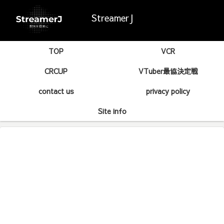
StreamerJ
TOP
VCR
CRCUP
VTuber最協決定戦
contact us
privacy policy
Site info