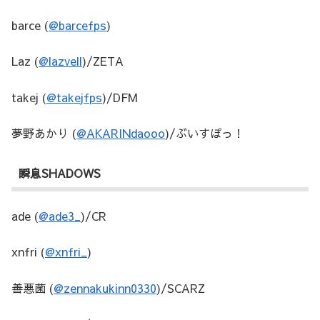
barce (
@barcefps
)
Laz (
@lazvell
)/ZETA
takej (
@takejfps
)/DFM
夢野あかり (
@AKARINdaooo
)/ぶいすぽっ！
瞬息SHADOWS
ade (
@ade3_
)/CR
xnfri (
@xnfri_
)
善悪菌 (
@zennakukinn0330
)/SCARZ