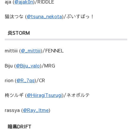
aja (
@ajak0n
)/RIDDLE
猫汰つな (
@tsuna_nekota
)/ぶいすぽっ！
炎STORM
mittiii (
@_mittiii
)/FENNEL
Biju (
@Biju_valo
)/MRG
rion (
@R_7qq
)/CR
柊ツルギ (
@HiiragiTsurugi
)/ネオポルテ
rassya (
@Ray_Itme
)
暗黒DRIFT