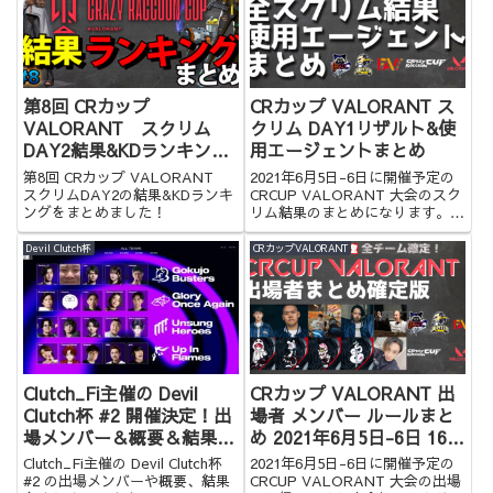
第8回 CRカップ
CRカップ VALORANT ス
VALORANT スクリム
クリム DAY1リザルト&使
DAY2結果&KDランキング
用エージェントまとめ
まとめ
第8回 CRカップ VALORANT
2021年6月5日-6日に開催予定の
スクリムDAY2の結果&KDランキ
CRCUP VALORANT 大会のスク
ングをまとめました！
リム結果のまとめになります。是
非ご覧ください。
Devil Clutch杯
CRカップVALORANT
Clutch_Fi主催の Devil
CRカップ VALORANT 出
Clutch杯 #2 開催決定！出
場者 メンバー ルールまと
場メンバー＆概要＆結果ま
め 2021年6月5日-6日 16時
とめ
から開催予定！！
Clutch_Fi主催の Devil Clutch杯
2021年6月5日-6日に開催予定の
#2 の出場メンバーや概要、結果
CRCUP VALORANT 大会の出場