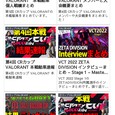
VALORANT 本戦結果
VALORANT メンバーと大
個人戦績まとめ
会概要まとめ
第5回 CRカップ VALORANTの
第4回 CRカップ VALORANTの
本戦結果をまとめています。
メンバーや大会概要をまとめまし
た！
CRカップVALORANT
VALORANT
第4回 CRカップ
VCT 2022 ZETA
VALORANT 本戦結果速報
DIVISION インタビューま
とめ – Stage 1 – Masters
第4回 CRカップ VALORANT 本
Reykjavík
戦結果速報
VCT 2022 Stage 1の
ZETADIVISION所属選手のイン
タビューまとめです。振り返りに
ぜひ！
CRカップVALORANT
CRカップVALORANT