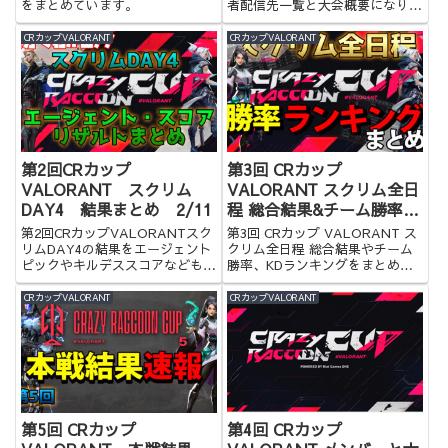
をまとめています。
者配信先一覧と大会概要になりま
す。是非ご覧ください。
CRカップVALORANT
CRカップVALORANT
第2回CRカップ
第3回 CRカップ
VALORANT スクリム
VALORANT スクリム全日
DAY4 結果まとめ 2/11
程 総合結果&チーム勝率
&KDランキングまとめ
第2回CRカップVALORANTスク
第3回 CRカップ VALORANT ス
リムDAY4の結果をエージェント
クリム全日程 総合結果やチーム
ピックやキルデススコアなども含
勝率、KDランキングをまとめま
めてまとめてみました！
した！
CRカップVALORANT
CRカップVALORANT
第5回 CRカップ
第4回 CRカップ