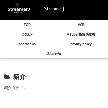
StreamerJ
TOP
VCR
CRCUP
VTuber最協決定戦
contact us
privacy policy
Site info
紹介
紹介カテゴリ