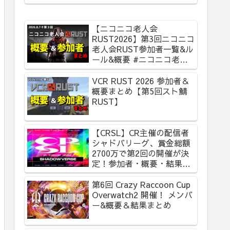
【ニコニコ老人会
RUST2026】第3回ニコニコ
老人会RUST参加者一覧&ル
ール&概要 #ニコニコ老人
会RUST
VCR RUST 2026 参加者＆
概要まとめ【第5回スト鯖
RUST】
【CRSL】CR主催の配信者
シャドバリーグ、賞金総額
2700万で第2回の開催が決
定！参加者・概要・結果ま
とめ【CR Streamer
League Shadowverse】
第6回 Crazy Raccoon Cup
Overwatch2 開催！ メンバ
ー&概要＆結果まとめ