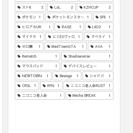
スト6
2
LoL
2
KZHCUP
2
ポケモン
1
ポケットモンスター
1
SF6
1
ヒロアカUR
1
RAGE
1
L4D2
1
マイクラ
1
にじEXヴァロ
1
マベライ
1
ホロ鯖
1
MadTownGTA
1
AVA
1
Rematch
1
Shadowverse
1
マウスパッド
1
デバイスレビュー
1
NEWTOWN
1
Besiege
1
シャドバ
1
CRSL
1
RFN
1
ニコニコ老人会RUST
1
ニコニコ老人会
1
Mecha BREAK
1