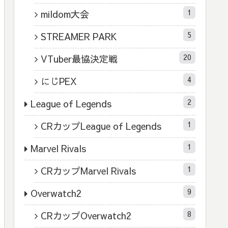
1
mildom大会
5
STREAMER PARK
20
VTuber最協決定戦
4
にじPEX
2
League of Legends
1
CRカップLeague of Legends
1
Marvel Rivals
1
CRカップMarvel Rivals
9
Overwatch2
8
CRカップOverwatch2