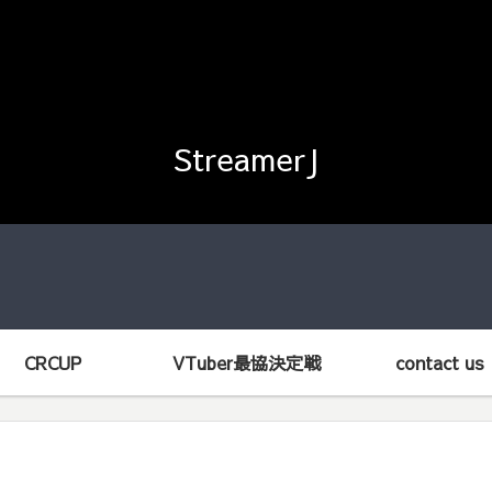
StreamerJ
CRCUP
VTuber最協決定戦
contact us