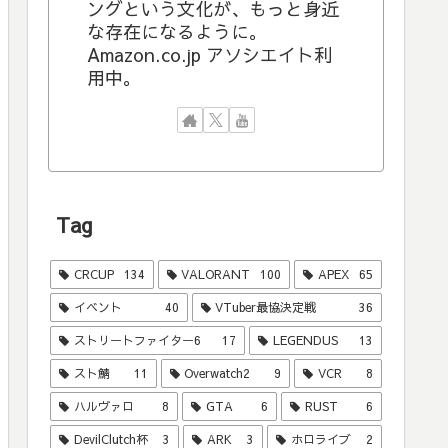
ングという文化が、もっと身近
な存在になるように。
Amazon.co.jp アソシエイト利
用中。
Tag
CRCUP
134
VALORANT
100
APEX
65
イベント
40
VTuber最協決定戦
36
ストリートファイター6
17
LEGENDUS
13
スト鯖
11
Overwatch2
9
VCR
8
ハルヴァロ
8
GTA
6
RUST
6
DevilClutch杯
3
ARK
3
ホロライブ
2