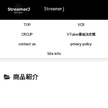
StreamerJ
TOP
VCR
CRCUP
VTuber最協決定戦
contact us
privacy policy
Site info
商品紹介