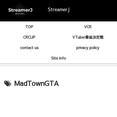
StreamerJ
TOP
VCR
CRCUP
VTuber最協決定戦
contact us
privacy policy
Site info
MadTownGTA