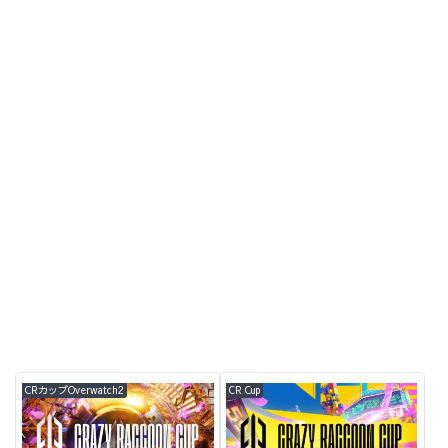
CRカップOverwatch2
CR Cup