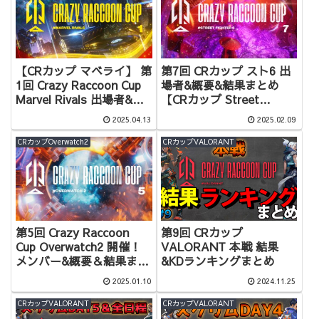
【CRカップ マベライ】 第
第7回 CRカップ スト6 出
1回 Crazy Raccoon Cup
場者&概要&結果まとめ
Marvel Rivals 出場者&概
【CRカップ Street
要&結果まとめ
Fighter 6】
2025.04.13
2025.02.09
CRカップOverwatch2
CRカップVALORANT
第5回 Crazy Raccoon
第9回 CRカップ
Cup Overwatch2 開催！
VALORANT 本戦 結果
メンバー&概要＆結果まと
&KDランキングまとめ
め
2025.01.10
2024.11.25
CRカップVALORANT
CRカップVALORANT