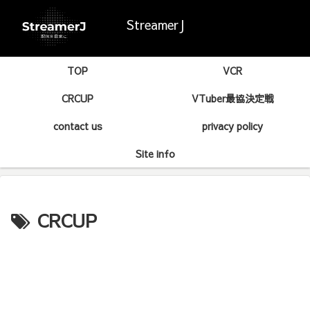
StreamerJ
TOP
VCR
CRCUP
VTuber最協決定戦
contact us
privacy policy
Site info
CRCUP