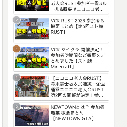
老人会RUST参加者一覧&ル
ール&概要 #ニコニコ老人
会RUST
VCR RUST 2026 参加者＆
概要まとめ【第5回スト鯖
RUST】
VCR マイクラ 開催決定！
参加者や期間など概要をま
とめました【スト鯖
Minecraft】
【ニコニコ老人会RUST】
幕末志士坂＆加藤純一企画
運営ニコニコ老人会RUST
第2回の開催が決定！参加
者と概要まとめ
NEWTOWNとは？ 参加者
職業 概要まとめ
【NEWTOWN GTA】