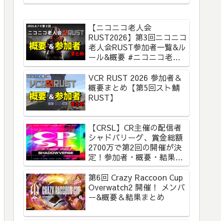
【ニコニコ老人会
RUST2026】第3回ニコニコ
老人会RUST参加者一覧&ル
ール&概要 #ニコニコ老人
会RUST
VCR RUST 2026 参加者＆
概要まとめ【第5回スト鯖
RUST】
【CRSL】CR主催の配信者
シャドバリーグ、賞金総額
2700万で第2回の開催が決
定！参加者・概要・結果ま
とめ【CR Streamer
League Shadowverse】
第6回 Crazy Raccoon Cup
Overwatch2 開催！ メンバ
ー&概要＆結果まとめ