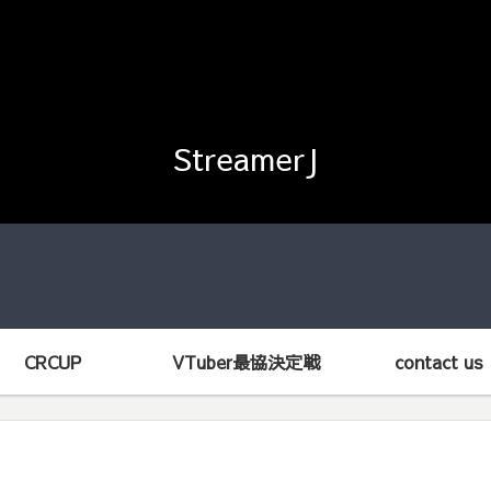
StreamerJ
CRCUP
VTuber最協決定戦
contact us