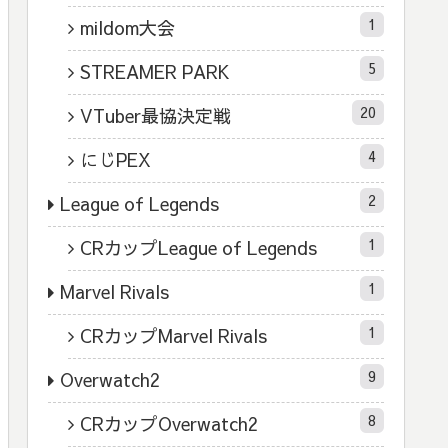
1
mildom大会
5
STREAMER PARK
20
VTuber最協決定戦
4
にじPEX
2
League of Legends
1
CRカップLeague of Legends
1
Marvel Rivals
1
CRカップMarvel Rivals
9
Overwatch2
8
CRカップOverwatch2