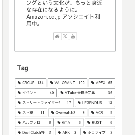
ングという文化が、もっと身近
な存在になるように。
Amazon.co.jp アソシエイト利
用中。
Tag
CRCUP
134
VALORANT
100
APEX
65
イベント
40
VTuber最協決定戦
36
ストリートファイター6
17
LEGENDUS
13
スト鯖
11
Overwatch2
9
VCR
8
ハルヴァロ
8
GTA
6
RUST
6
DevilClutch杯
3
ARK
3
ホロライブ
2