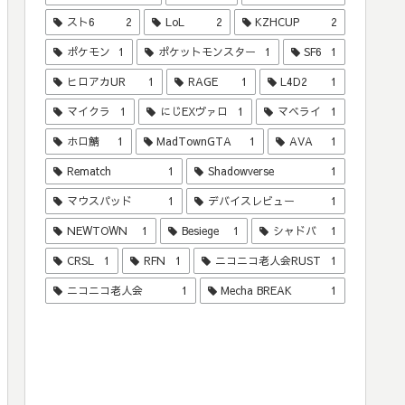
スト6
2
LoL
2
KZHCUP
2
ポケモン
1
ポケットモンスター
1
SF6
1
ヒロアカUR
1
RAGE
1
L4D2
1
マイクラ
1
にじEXヴァロ
1
マベライ
1
ホロ鯖
1
MadTownGTA
1
AVA
1
Rematch
1
Shadowverse
1
マウスパッド
1
デバイスレビュー
1
NEWTOWN
1
Besiege
1
シャドバ
1
CRSL
1
RFN
1
ニコニコ老人会RUST
1
ニコニコ老人会
1
Mecha BREAK
1