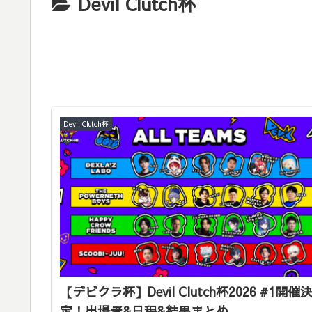
Devil Clutch杯
Devil Clutch杯
【デビクラ杯】Devil Clutch杯2026 #1開催
定！出場者&日程&結果まとめ