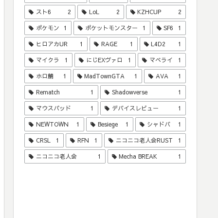
スト6
2
LoL
2
KZHCUP
2
ポケモン
1
ポケットモンスター
1
SF6
1
ヒロアカUR
1
RAGE
1
L4D2
1
マイクラ
1
にじEXヴァロ
1
マベライ
1
ホロ鯖
1
MadTownGTA
1
AVA
1
Rematch
1
Shadowverse
1
マウスパッド
1
デバイスレビュー
1
NEWTOWN
1
Besiege
1
シャドバ
1
CRSL
1
RFN
1
ニコニコ老人会RUST
1
ニコニコ老人会
1
Mecha BREAK
1