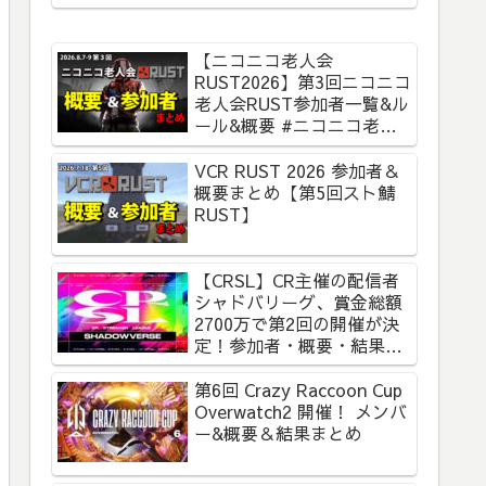
【ニコニコ老人会
RUST2026】第3回ニコニコ
老人会RUST参加者一覧&ル
ール&概要 #ニコニコ老人
会RUST
VCR RUST 2026 参加者＆
概要まとめ【第5回スト鯖
RUST】
【CRSL】CR主催の配信者
シャドバリーグ、賞金総額
2700万で第2回の開催が決
定！参加者・概要・結果ま
とめ【CR Streamer
League Shadowverse】
第6回 Crazy Raccoon Cup
Overwatch2 開催！ メンバ
ー&概要＆結果まとめ