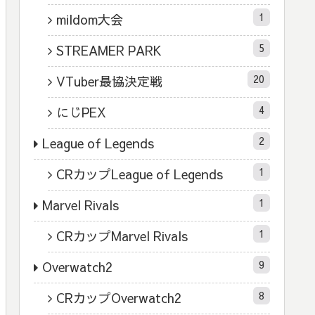
1
mildom大会
5
STREAMER PARK
20
VTuber最協決定戦
4
にじPEX
2
League of Legends
1
CRカップLeague of Legends
1
Marvel Rivals
1
CRカップMarvel Rivals
9
Overwatch2
8
CRカップOverwatch2