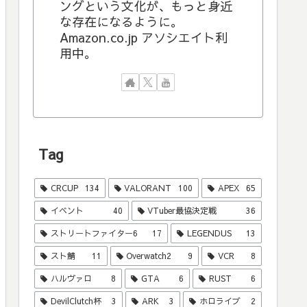
ングという文化が、もっと身近
な存在になるように。
Amazon.co.jp アソシエイト利
用中。
Tag
CRCUP
134
VALORANT
100
APEX
65
イベント
40
VTuber最協決定戦
36
ストリートファイター6
17
LEGENDUS
13
スト鯖
11
Overwatch2
9
VCR
8
ハルヴァロ
8
GTA
6
RUST
6
DevilClutch杯
3
ARK
3
ホロライブ
2