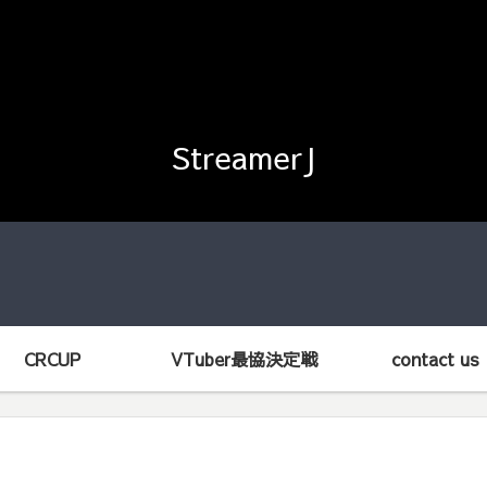
StreamerJ
CRCUP
VTuber最協決定戦
contact us