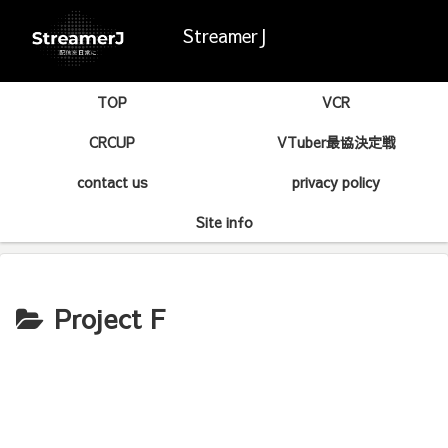
StreamerJ
TOP
VCR
CRCUP
VTuber最協決定戦
contact us
privacy policy
Site info
Project F