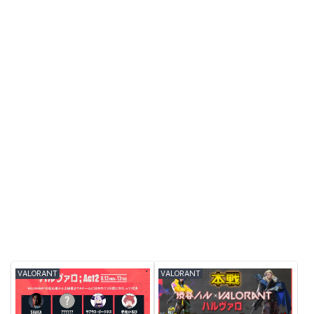
VALORANT
VALORANT