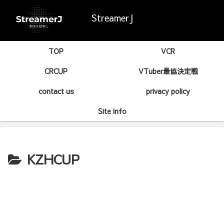
StreamerJ
TOP
VCR
CRCUP
VTuber最協決定戦
contact us
privacy policy
Site info
KZHCUP