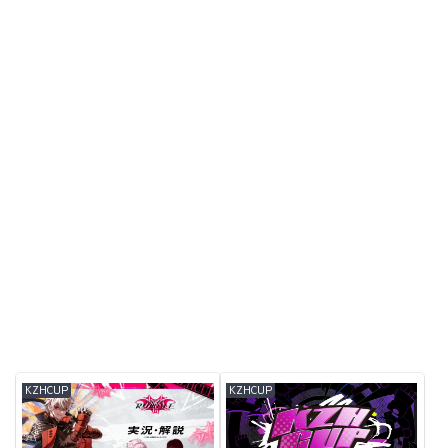
KZHCUP
KZHCUP