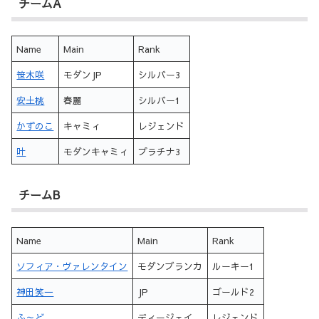
チームA
Name
Main
Rank
笹木咲
モダンJP
シルバー3
安土桃
春麗
シルバー1
かずのこ
キャミィ
レジェンド
叶
モダンキャミィ
プラチナ3
チームB
Name
Main
Rank
ソフィア・ヴァレンタイン
モダンブランカ
ルーキー1
神田笑一
JP
ゴールド2
ふ～ど
ディージェイ
レジェンド