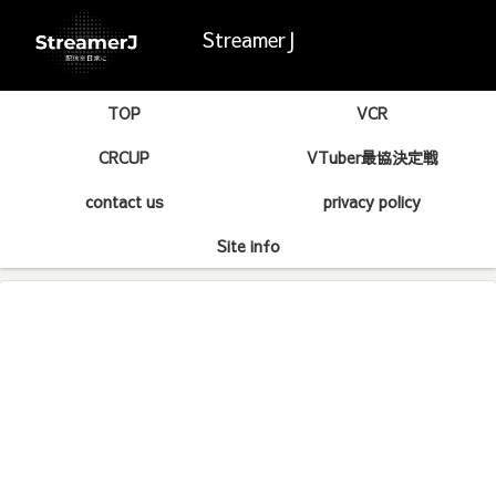
StreamerJ
TOP
VCR
CRCUP
VTuber最協決定戦
contact us
privacy policy
Site info