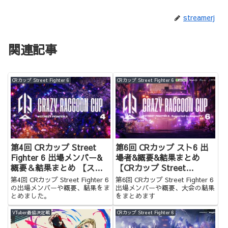
streamerj
関連記事
CRカップ Street Fighter 6
CRカップ Street Fighter 6
第4回 CRカップ Street
第6回 CRカップ スト6 出
Fighter 6 出場メンバー&
場者&概要&結果まとめ
概要＆結果まとめ 【スト
【CRカップ Street
6】
Fighter 6】
第4回 CRカップ Street Fighter 6
第6回 CRカップ Street Fighter 6
の出場メンバーや概要、結果をま
出場メンバーや概要、大会の結果
とめました。
をまとめます
VTuber最協決定戦
CRカップ Street Fighter 6