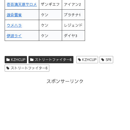
壱百満天原サロメ
ザンギエフ
アイアン2
渡会雲雀
ケン
プラチナ1
ウメハラ
ケン
レジェンド
伊波ライ
ケン
ダイヤ3
KZHCUP
ストリートファイター6
KZHCUP
SF6
ストリートファイター6
スポンサーリンク