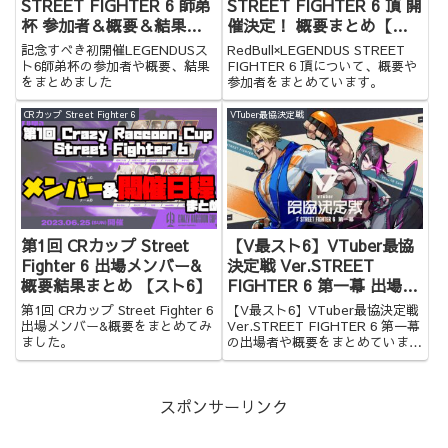
STREET FIGHTER 6 師弟
STREET FIGHTER 6 頂 開
杯 参加者＆概要＆結果ま
催決定！ 概要まとめ【ス
とめ【スト6】
ト6】
記念すべき初開催LEGENDUSス
RedBull×LEGENDUS STREET
ト6師弟杯の参加者や概要、結果
FIGHTER 6 頂について、概要や
をまとめました
参加者をまとめています。
CRカップ Street Fighter 6
VTuber最協決定戦
第1回 CRカップ Street
【V最スト6】VTuber最協
Fighter 6 出場メンバー&
決定戦 Ver.STREET
概要結果まとめ 【スト6】
FIGHTER 6 第一幕 出場者
＆概要まとめ #V最協第一
第1回 CRカップ Street Fighter 6
【V最スト6】VTuber最協決定戦
幕
出場メンバー&概要をまとめてみ
Ver.STREET FIGHTER 6 第一幕
ました。
の出場者や概要をまとめていま
す。
スポンサーリンク