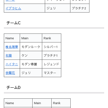
イブラヒム
ジュリ
プラチナ2
チームC
Name
Main
Rank
椎名唯華
モダンルーク
シルバー1
社築
ケン
プラチナ1
ハイタニ
モダン春麗
レジェンド
奈羅花
ジュリ
マスター
チームD
Name
Main
Rank