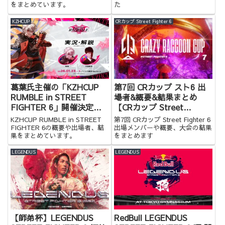
をまとめています。
た
KZHCUP
CRカップ Street Fighter 6
葛葉氏主催の「KZHCUP
第7回 CRカップ スト6 出
RUMBLE in STREET
場者&概要&結果まとめ
FIGHTER 6」開催決定！
【CRカップ Street
決勝はオフライン！
Fighter 6】
KZHCUP RUMBLE in STREET
第7回 CRカップ Street Fighter 6
FIGHTER 6の概要や出場者、結
出場メンバーや概要、大会の結果
果をまとめています。
をまとめます
LEGENDUS
LEGENDUS
【師弟杯】LEGENDUS
RedBull LEGENDUS