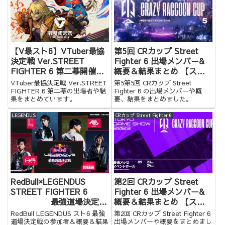
【V最スト6】VTuber最協
第5回 CRカップ Street
決定戦 Ver.STREET
Fighter 6 出場メンバー&
FIGHTER 6 第二幕開催決
概要＆結果まとめ 【スト
定！ 出場者&結果まとめ
6】
VTuber最協決定戦 Ver.STREET
第5第5回 CRカップ Street
FIGHTER 6 第二幕の出場者や結
Fighter 6 の出場メンバーや概
果をまとめています。
要、結果をまとめました。
LEGENDUS
CRカップ Street Fighter 6
RedBull×LEGENDUS
第2回 CRカップ Street
STREET FIGHTER 6
Fighter 6 出場メンバー&
最強道場決定戦
概要＆結果まとめ 【スト
参加者＆概要＆結果まとめ
6】
RedBull LEGENDUS スト6 最強
第2回 CRカップ Street Fighter 6
【スト6】
道場決定戦の参加者＆概要＆結果
出場メンバーや概要をまとめまし