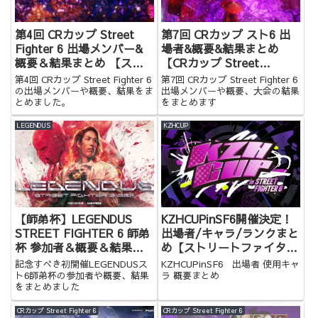
第4回 CRカップ Street
第7回 CRカップ スト6 出
Fighter 6 出場メンバー&
場者&概要&結果まとめ
概要＆結果まとめ 【スト
【CRカップ Street
6】
Fighter 6】
第4回 CRカップ Street Fighter 6
第7回 CRカップ Street Fighter 6
の出場メンバーや概要、結果をま
出場メンバーや概要、大会の結果
とめました。
をまとめます
LEGENDUS
KZHCUP
【師弟杯】LEGENDUS
KZHCUPinSF6開催決定！
STREET FIGHTER 6 師弟
出場者/キャラ/ランクまと
杯 参加者＆概要＆結果ま
め【ストリートファイター
とめ【スト6】
6】
記念すべき初開催LEGENDUSス
KZHCUPinSF6 出場者 使用キャ
ト6師弟杯の参加者や概要、結果
ラ 概要まとめ
をまとめました
CRカップ Street Fighter 6
CRカップ Street Fighter 6