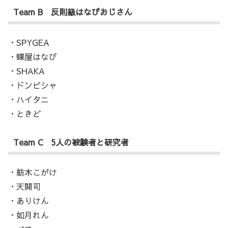
Team B 反則級はなびおじさん
・SPYGEA
・蝶屋はなび
・SHAKA
・ドンピシャ
・ハイタニ
・ときど
Team C 5人の被験者と研究者
・紡木こがけ
・天開司
・ありけん
・如月れん