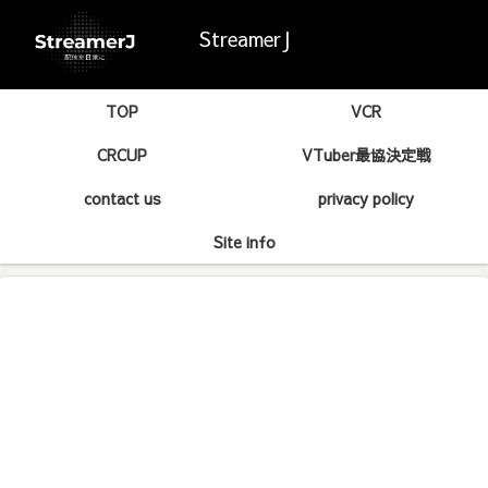
StreamerJ
TOP
VCR
CRCUP
VTuber最協決定戦
contact us
privacy policy
Site info