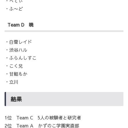
・べてぃ
・ふ〜ど
Team D 暁
・白雪レイド
・渋谷ハル
・ふらんしすこ
・こく兄
・甘結もか
・立川
結果
1位 Team C 5人の被験者と研究者
2位 Team A かずのこ学園実直部