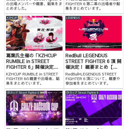
の出場メンバーや概要、結果をま
FIGHTER 6 第二幕の出場者や結
とめました。
果をまとめています。
KZHCUP
LEGENDUS
葛葉氏主催の「KZHCUP
RedBull LEGENDUS
RUMBLE in STREET
STREET FIGHTER 6 頂 開
FIGHTER 6」開催決定！
催決定！ 概要まとめ【ス
決勝はオフライン！
ト6】
KZHCUP RUMBLE in STREET
RedBull×LEGENDUS STREET
FIGHTER 6の概要や出場者、結
FIGHTER 6 頂について、概要や
果をまとめています。
参加者をまとめています。
CRカップ Street Fighter 6
CRカップ Street Fighter 6