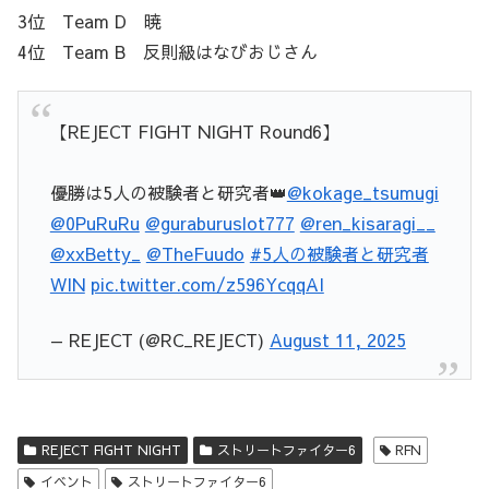
3位 Team D 暁
4位 Team B 反則級はなびおじさん
【REJECT FIGHT NIGHT Round6】
優勝は5人の被験者と研究者👑
@kokage_tsumugi
@0PuRuRu
@guraburuslot777
@ren_kisaragi__
@xxBetty_
@TheFuudo
#5人の被験者と研究者
WIN
pic.twitter.com/z596YcqqAI
— REJECT (@RC_REJECT)
August 11, 2025
REJECT FIGHT NIGHT
ストリートファイター6
RFN
イベント
ストリートファイター6