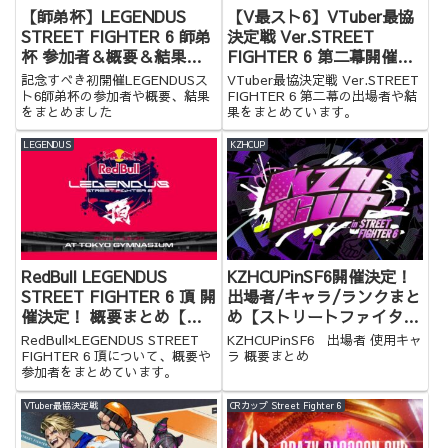
【師弟杯】LEGENDUS
【V最スト6】VTuber最協
STREET FIGHTER 6 師弟
決定戦 Ver.STREET
杯 参加者＆概要＆結果ま
FIGHTER 6 第二幕開催決
とめ【スト6】
定！ 出場者&結果まとめ
記念すべき初開催LEGENDUSス
VTuber最協決定戦 Ver.STREET
ト6師弟杯の参加者や概要、結果
FIGHTER 6 第二幕の出場者や結
をまとめました
果をまとめています。
LEGENDUS
KZHCUP
RedBull LEGENDUS
KZHCUPinSF6開催決定！
STREET FIGHTER 6 頂 開
出場者/キャラ/ランクまと
催決定！ 概要まとめ【ス
め【ストリートファイター
ト6】
6】
RedBull×LEGENDUS STREET
KZHCUPinSF6 出場者 使用キャ
FIGHTER 6 頂について、概要や
ラ 概要まとめ
参加者をまとめています。
VTuber最協決定戦
CRカップ Street Fighter 6