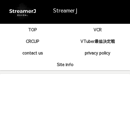
StreamerJ
TOP
VCR
CRCUP
VTuber最協決定戦
contact us
privacy policy
Site info