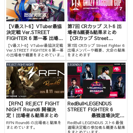
【V最スト6】VTuber最協
第7回 CRカップ スト6 出
決定戦 Ver.STREET
場者&概要&結果まとめ
FIGHTER 6 第一幕 出場者
【CRカップ Street
＆概要まとめ #V最協第一
Fighter 6】
【V最スト6】VTuber最協決定戦
第7回 CRカップ Street Fighter 6
幕
Ver.STREET FIGHTER 6 第一幕
出場メンバーや概要、大会の結果
の出場者や概要をまとめていま
をまとめます
す。
REJECT FIGHT NIGHT
LEGENDUS
【RFN】REJECT FIGHT
RedBull×LEGENDUS
NIGHT Round6 開催決
STREET FIGHTER 6
定！出場者＆結果まとめ
最強道場決定戦
参加者＆概要＆結果まとめ
RFN Round6 の出場者と結果を
RedBull LEGENDUS スト6 最強
【スト6】
まとめています。
道場決定戦の参加者＆概要＆結果
をまとめています。