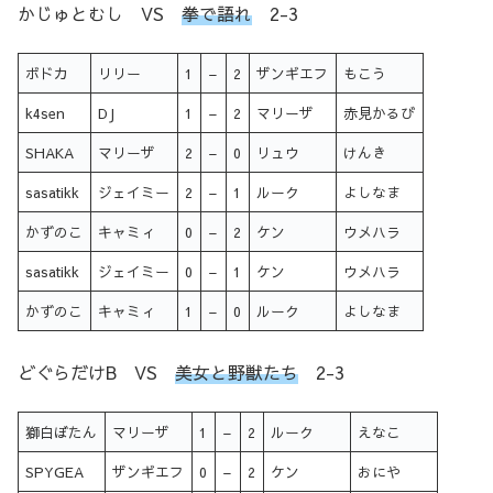
かじゅとむし VS
拳で語れ
2-3
ボドカ
リリー
1
–
2
ザンギエフ
もこう
k4sen
DJ
1
–
2
マリーザ
赤見かるび
SHAKA
マリーザ
2
–
0
リュウ
けんき
sasatikk
ジェイミー
2
–
1
ルーク
よしなま
かずのこ
キャミィ
0
–
2
ケン
ウメハラ
sasatikk
ジェイミー
0
–
1
ケン
ウメハラ
かずのこ
キャミィ
1
–
0
ルーク
よしなま
どぐらだけB VS
美女と野獣たち
2-3
獅白ぼたん
マリーザ
1
–
2
ルーク
えなこ
SPYGEA
ザンギエフ
0
–
2
ケン
おにや