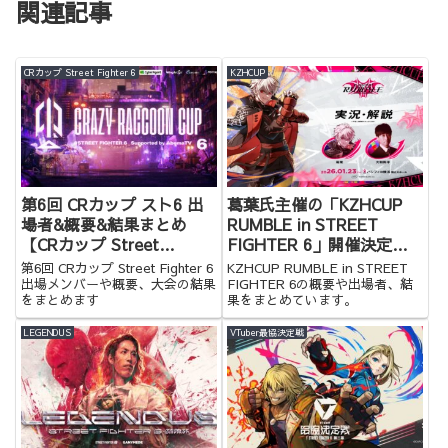
関連記事
CRカップ Street Fighter 6
KZHCUP
第6回 CRカップ スト6 出
葛葉氏主催の「KZHCUP
場者&概要&結果まとめ
RUMBLE in STREET
【CRカップ Street
FIGHTER 6」開催決定！
Fighter 6】
決勝はオフライン！
第6回 CRカップ Street Fighter 6
KZHCUP RUMBLE in STREET
出場メンバーや概要、大会の結果
FIGHTER 6の概要や出場者、結
をまとめます
果をまとめています。
LEGENDUS
VTuber最協決定戦