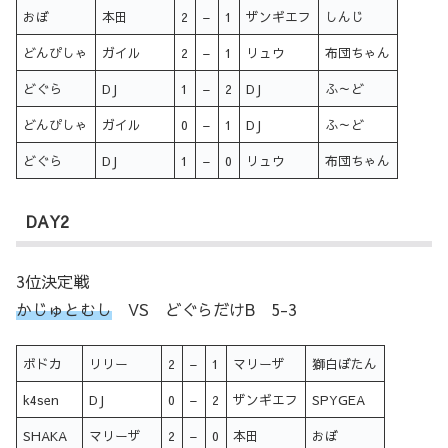
おぼ
本田
2
–
1
ザンギエフ
しんじ
どんぴしゃ
ガイル
2
–
1
リュウ
布団ちゃん
どぐら
DJ
1
–
2
DJ
ふ～ど
どんぴしゃ
ガイル
0
–
1
DJ
ふ～ど
どぐら
DJ
1
–
0
リュウ
布団ちゃん
DAY2
3位決定戦
かじゅとむし
VS どぐらだけB 5-3
ボドカ
リリー
2
–
1
マリーザ
獅白ぼたん
k4sen
DJ
0
–
2
ザンギエフ
SPYGEA
SHAKA
マリーザ
2
–
0
本田
おぼ