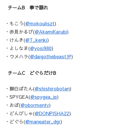
チームB 拳で語れ
・もこう(
@mokouliszt
)
・赤見かるび(
@AkamiKarubi
)
・けんき(
@T_kenki
)
・よしなま(
@yosi980
)
・ウメハラ(
@daigothebeastJP
)
チームC どぐらだけB
・獅白ぼたん(
@shishirobotan
)
・SPYGEA(
@spygea_jp
)
・おぼ(
@obormentv
)
・どんぴしゃ(
@DONPISHA22
)
・どぐら(
@maneater_dgr
)