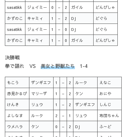
sasatikk
ジェイミー
0
–
2
ガイル
どんぴしゃ
かずのこ
キャミィ
1
–
2
DJ
どぐら
sasatikk
ジェイミー
1
–
0
DJ
どぐら
かずのこ
キャミィ
1
–
0
ガイル
どんぴしゃ
決勝戦
拳で語れ VS
美女と野獣たち
1-4
もこう
ザンギエフ
1
–
2
ルーク
えなこ
赤見かるび
マリーザ
1
–
2
ケン
おにや
けんき
リュウ
1
–
2
ザンギエフ
しんじ
よしなま
ルーク
2
–
1
リュウ
布団ちゃん
ウメハラ
ケン
0
–
2
DJ
ふ～ど