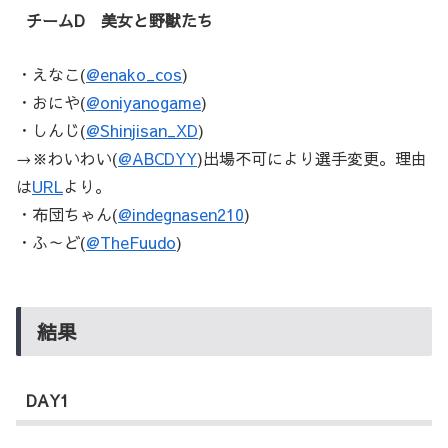
チームD 美女と野獣たち
・えなこ(
@enako_cos
)
・おにや(
@oniyanogame
)
・しんじ(
@Shinjisan_XD
)
→※わいわい(
@ABCDYY
)出場不可により選手変更。理由
は
URL
より。
・布団ちゃん(
@indegnasen210
)
・ふ～ど(
@TheFuudo
)
結果
DAY1