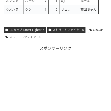
よしなま
ルーク
0
–
1
DJ
ふ～ど
ウメハラ
ケン
1
–
0
リュウ
布団ちゃん
CRカップ Street Fighter 6
ストリートファイター6
CRCUP
ストリートファイター6
スポンサーリンク