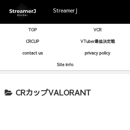
StreamerJ
TOP
VCR
CRCUP
VTuber最協決定戦
contact us
privacy policy
Site info
CRカップVALORANT