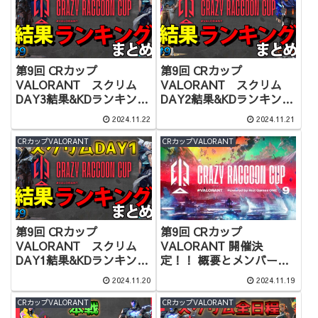
第9回 CRカップ
第9回 CRカップ
VALORANT スクリム
VALORANT スクリム
DAY3結果&KDランキング
DAY2結果&KDランキング
まとめ
まとめ
2024.11.22
2024.11.21
CRカップVALORANT
CRカップVALORANT
第9回 CRカップ
第9回 CRカップ
VALORANT スクリム
VALORANT 開催決
DAY1結果&KDランキング
定！！ 概要とメンバーま
まとめ
とめ 【Crazy Raccoon
2024.11.20
2024.11.19
Cup Valorant #9
powered by Riot Games
CRカップVALORANT
CRカップVALORANT
ONE開催】