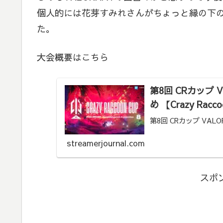
個人的には花芽すみれさんがちょっと縁の下
た。
大会概要はこちら
第8回 CRカップ
め 【Crazy Racco
第8回 CRカップ VA
streamerjournal.com
スポ