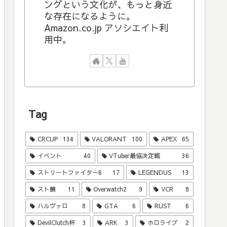
ングという文化が、もっと身近
な存在になるように。
Amazon.co.jp アソシエイト利
用中。
Tag
CRCUP
134
VALORANT
100
APEX
65
イベント
40
VTuber最協決定戦
36
ストリートファイター6
17
LEGENDUS
13
スト鯖
11
Overwatch2
9
VCR
8
ハルヴァロ
8
GTA
6
RUST
6
DevilClutch杯
3
ARK
3
ホロライブ
2