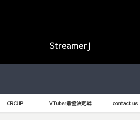
StreamerJ
CRCUP
VTuber最協決定戦
contact us