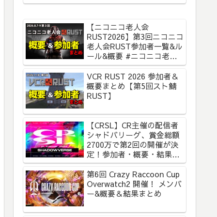
【ニコニコ老人会
RUST2026】第3回ニコニコ
老人会RUST参加者一覧&ル
ール&概要 #ニコニコ老人
会RUST
VCR RUST 2026 参加者＆
概要まとめ【第5回スト鯖
RUST】
【CRSL】CR主催の配信者
シャドバリーグ、賞金総額
2700万で第2回の開催が決
定！参加者・概要・結果ま
とめ【CR Streamer
League Shadowverse】
第6回 Crazy Raccoon Cup
Overwatch2 開催！ メンバ
ー&概要＆結果まとめ