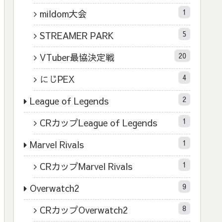
1
mildom大会
5
STREAMER PARK
20
VTuber最協決定戦
4
にじPEX
2
League of Legends
1
CRカップLeague of Legends
1
Marvel Rivals
1
CRカップMarvel Rivals
9
Overwatch2
8
CRカップOverwatch2