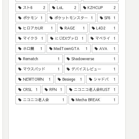
スト6
2
LoL
2
KZHCUP
2
ポケモン
1
ポケットモンスター
1
SF6
1
ヒロアカUR
1
RAGE
1
L4D2
1
マイクラ
1
にじEXヴァロ
1
マベライ
1
ホロ鯖
1
MadTownGTA
1
AVA
1
Rematch
1
Shadowverse
1
マウスパッド
1
デバイスレビュー
1
NEWTOWN
1
Besiege
1
シャドバ
1
CRSL
1
RFN
1
ニコニコ老人会RUST
1
ニコニコ老人会
1
Mecha BREAK
1