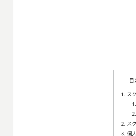
目
ス
ス
個