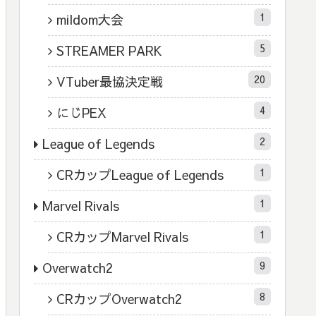
1
mildom大会
5
STREAMER PARK
20
VTuber最協決定戦
4
にじPEX
2
League of Legends
1
CRカップLeague of Legends
1
Marvel Rivals
1
CRカップMarvel Rivals
9
Overwatch2
8
CRカップOverwatch2