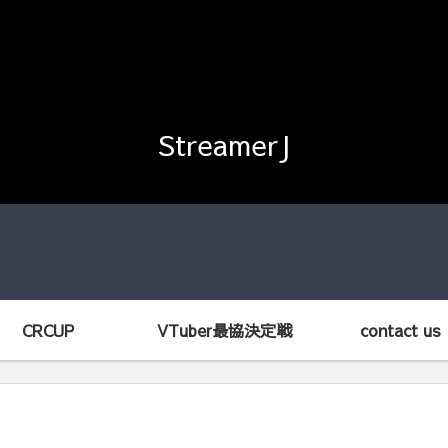
StreamerJ
CRCUP
VTuber最協決定戦
contact us