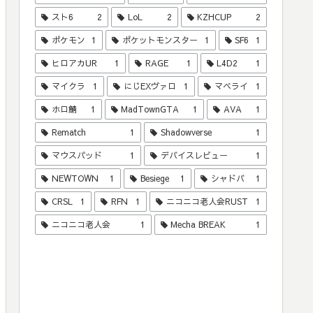
スト6
2
LoL
2
KZHCUP
2
ポケモン
1
ポケットモンスター
1
SF6
1
ヒロアカUR
1
RAGE
1
L4D2
1
マイクラ
1
にじEXヴァロ
1
マベライ
1
ホロ鯖
1
MadTownGTA
1
AVA
1
Rematch
1
Shadowverse
1
マウスパッド
1
デバイスレビュー
1
NEWTOWN
1
Besiege
1
シャドバ
1
CRSL
1
RFN
1
ニコニコ老人会RUST
1
ニコニコ老人会
1
Mecha BREAK
1