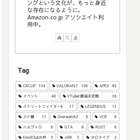
ングという文化が、もっと身近
な存在になるように。
Amazon.co.jp アソシエイト利
用中。
Tag
CRCUP
134
VALORANT
100
APEX
65
イベント
40
VTuber最協決定戦
36
ストリートファイター6
17
LEGENDUS
13
スト鯖
11
Overwatch2
9
VCR
8
ハルヴァロ
8
GTA
6
RUST
6
DevilClutch杯
3
ARK
3
ホロライブ
2