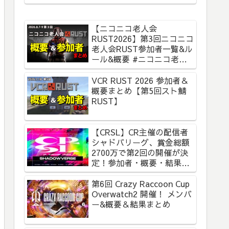
【ニコニコ老人会
RUST2026】第3回ニコニコ
老人会RUST参加者一覧&ル
ール&概要 #ニコニコ老人
会RUST
VCR RUST 2026 参加者＆
概要まとめ【第5回スト鯖
RUST】
【CRSL】CR主催の配信者
シャドバリーグ、賞金総額
2700万で第2回の開催が決
定！参加者・概要・結果ま
とめ【CR Streamer
League Shadowverse】
第6回 Crazy Raccoon Cup
Overwatch2 開催！ メンバ
ー&概要＆結果まとめ