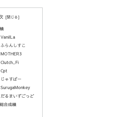
次
績
VanilLa
m ふらんしすこ
 MOTHER3
Clutch_Fi
 Cpt
m じゃすぱー
 SurugaMonkey
m だるまいずごっど
総合成績