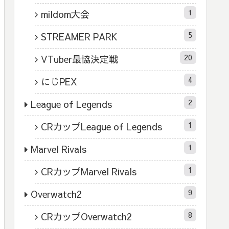
1
mildom大会
5
STREAMER PARK
20
VTuber最協決定戦
4
にじPEX
2
League of Legends
1
CRカップLeague of Legends
1
Marvel Rivals
1
CRカップMarvel Rivals
9
Overwatch2
8
CRカップOverwatch2