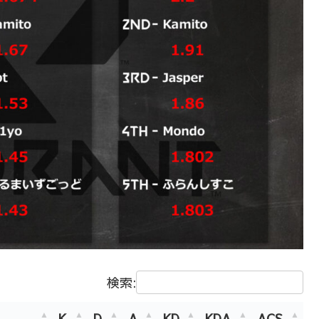
検索:
K
D
A
KD
KDA
ACS