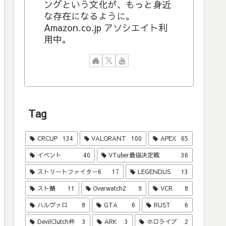
ングという文化が、もっと身近
な存在になるように。
Amazon.co.jp アソシエイト利
用中。
Tag
CRCUP
134
VALORANT
100
APEX
65
イベント
40
VTuber最協決定戦
36
ストリートファイター6
17
LEGENDUS
13
スト鯖
11
Overwatch2
9
VCR
8
ハルヴァロ
8
GTA
6
RUST
6
DevilClutch杯
3
ARK
3
ホロライブ
2