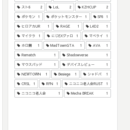
スト6
2
LoL
2
KZHCUP
2
ポケモン
1
ポケットモンスター
1
SF6
1
ヒロアカUR
1
RAGE
1
L4D2
1
マイクラ
1
にじEXヴァロ
1
マベライ
1
ホロ鯖
1
MadTownGTA
1
AVA
1
Rematch
1
Shadowverse
1
マウスパッド
1
デバイスレビュー
1
NEWTOWN
1
Besiege
1
シャドバ
1
CRSL
1
RFN
1
ニコニコ老人会RUST
1
ニコニコ老人会
1
Mecha BREAK
1