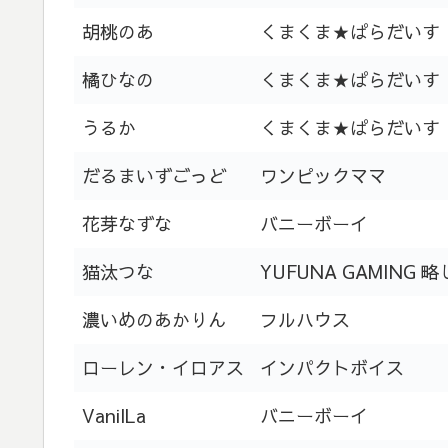
胡桃のあ
くまくま★ぱらだいす
橘ひなの
くまくま★ぱらだいす
うるか
くまくま★ぱらだいす
だるまいずごっど
ワンピックママ
花芽なずな
バニーボーイ
猫汰つな
YUFUNA GAMING 
濃いめのあかりん
フルハウス
ローレン・イロアス
インパクトボイス
VanilLa
バニーボーイ