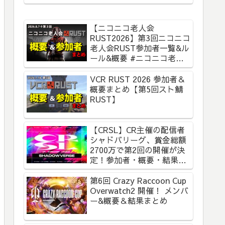
【ニコニコ老人会
RUST2026】第3回ニコニコ
老人会RUST参加者一覧&ル
ール&概要 #ニコニコ老人
会RUST
VCR RUST 2026 参加者＆
概要まとめ【第5回スト鯖
RUST】
【CRSL】CR主催の配信者
シャドバリーグ、賞金総額
2700万で第2回の開催が決
定！参加者・概要・結果ま
とめ【CR Streamer
League Shadowverse】
第6回 Crazy Raccoon Cup
Overwatch2 開催！ メンバ
ー&概要＆結果まとめ