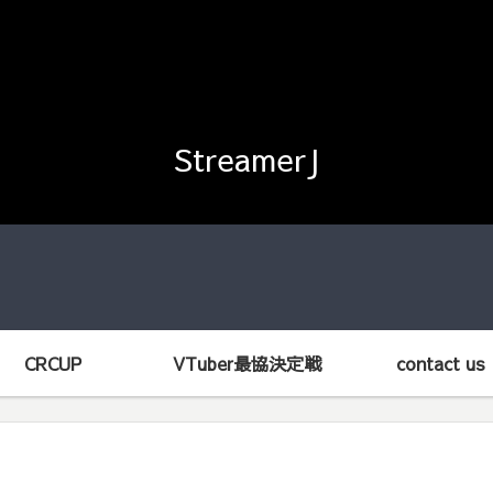
StreamerJ
CRCUP
VTuber最協決定戦
contact us