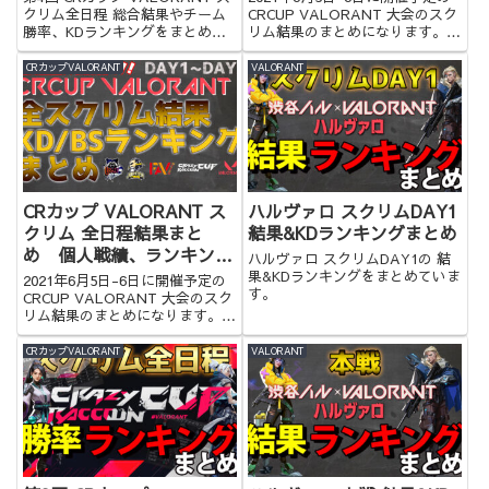
クリム全日程 総合結果やチーム
CRCUP VALORANT 大会のスク
勝率、KDランキングをまとめま
リム結果のまとめになります。是
した！
非ご覧ください。
CRカップVALORANT
VALORANT
CRカップ VALORANT ス
ハルヴァロ スクリムDAY1
クリム 全日程結果まと
結果&KDランキングまとめ
め 個人戦績、ランキング
ハルヴァロ スクリムDAY1の 結
あり
果&KDランキングをまとめていま
2021年6月5日-6日に開催予定の
す。
CRCUP VALORANT 大会のスク
リム結果のまとめになります。ラ
ンキングや個人戦績もあるので是
非ご覧ください。
CRカップVALORANT
VALORANT