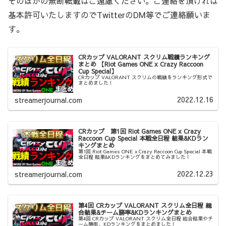
そのほかの無断転載はご遠慮ください。ご連絡を頂ければ
基本許可いたしますのでTwitterのDM等でご連絡願いま
す。
CRカップ VALORANT スクリム戦績ランキング
まとめ 【Riot Games ONE x Crazy Raccoon
Cup Special】
CRカップ VALORANT スクリムの戦績をランキング形式で
まとめました！
2022.12.16
streamerjournal.com
CRカップ 第1回 Riot Games ONE x Crazy
Raccoon Cup Special 本戦全日程 結果&KDラン
キングまとめ
第1回 Riot Games ONE x Crazy Raccoon Cup Special 本戦
全日程 結果&KDランキングをまとめてみました！
2022.12.23
streamerjournal.com
第4回 CRカップ VALORANT スクリム全日程 総
合結果&チーム勝率&KDランキングまとめ
第4回 CRカップ VALORANT スクリム全日程 総合結果やチ
ーム勝率、KDランキングをまとめました！