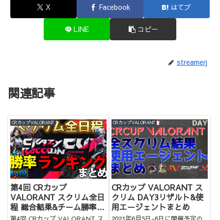
X
Facebook
はてブ
LINE
コピー
streamerj
関連記事
CRカップVALORANT
CRカップVALORANT
第4回 CRカップ
CRカップ VALORANT ス
VALORANT スクリム全日
クリム DAY3リザルト&使
程 総合結果&チーム勝率
用エージェントまとめ
&KDランキングまとめ
第4回 CRカップ VALORANT ス
2021年6月5日-6日に開催予定の