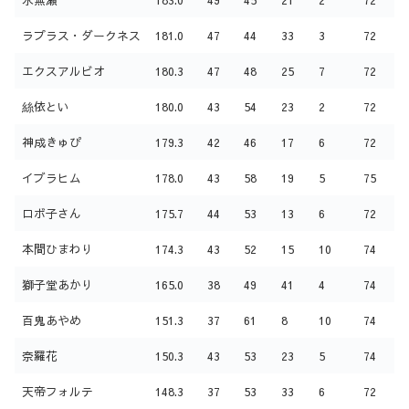
ラプラス・ダークネス
181.0
47
44
33
3
72
エクスアルビオ
180.3
47
48
25
7
72
絲依とい
180.0
43
54
23
2
72
神成きゅぴ
179.3
42
46
17
6
72
イブラヒム
178.0
43
58
19
5
75
ロボ子さん
175.7
44
53
13
6
72
本間ひまわり
174.3
43
52
15
10
74
獅子堂あかり
165.0
38
49
41
4
74
百鬼あやめ
151.3
37
61
8
10
74
奈羅花
150.3
43
53
23
5
74
天帝フォルテ
148.3
37
53
33
6
72