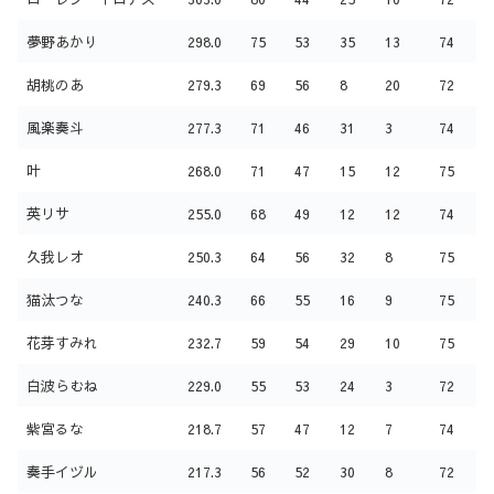
夢野あかり
298.0
75
53
35
13
74
胡桃のあ
279.3
69
56
8
20
72
風楽奏斗
277.3
71
46
31
3
74
叶
268.0
71
47
15
12
75
英リサ
255.0
68
49
12
12
74
久我レオ
250.3
64
56
32
8
75
猫汰つな
240.3
66
55
16
9
75
花芽すみれ
232.7
59
54
29
10
75
白波らむね
229.0
55
53
24
3
72
紫宮るな
218.7
57
47
12
7
74
奏手イヅル
217.3
56
52
30
8
72