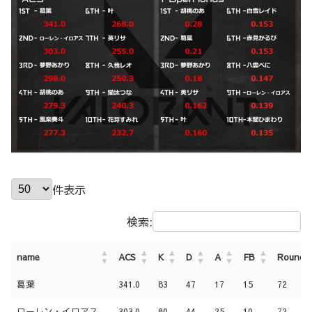
件表示
検索:
name
ACS
K
D
A
FB
Round
name
ACS
K
D
A
FB
Round
葛葉
341.0
83
47
17
15
72
ローレン・イロアス
303.0
80
44
25
10
72