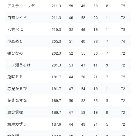
アステル・レダ
211.3
59
49
30
8
75
白雪レイド
211.3
46
58
20
11
72
八雲べに
210.3
55
46
19
11
75
小森めと
205.3
51
48
33
7
74
橘ひなの
202.3
52
55
30
7
72
一ノ瀬うるは
201.3
53
47
11
9
72
兎咲ミミ
191.7
44
50
21
7
75
赤見かるび
191.7
47
54
19
11
72
花芽なずな
189.7
50
52
33
5
72
渡会雲雀
189.7
47
59
19
8
72
瀬尾カザリ
187.0
44
49
24
5
72
水無瀬
183.0
49
45
21
2
72