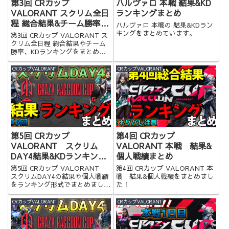
第3回 CRカップ
ハルヴァロ 本戦 結果&KD
VALORANT スクリム全日
ランキングまとめ
程 総合結果&チーム勝率
ハルヴァロ 本戦の 結果&KDラン
&KDランキングまとめ
キングをまとめています。
第3回 CRカップ VALORANT ス
クリム全日程 総合結果やチーム
勝率、KDランキングをまとめま
した！
CRカップVALORANT
CRカップVALORANT
第5回 CRカップ
第4回 CRカップ
VALORANT スクリム
VALORANT 本戦 結果&
DAY4結果&KDランキング
個人戦績まとめ
まとめ
第5回 CRカップ VALORANT
第4回 CRカップ VALORANT 本
スクリムDAY4の結果や個人戦績
戦 結果&個人戦績をまとめまし
をランキング形式でまとめまし
た！
た！
CRカップVALORANT
CRカップVALORANT