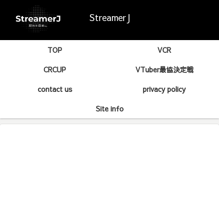
StreamerJ
TOP
VCR
CRCUP
VTuber最協決定戦
contact us
privacy policy
Site info