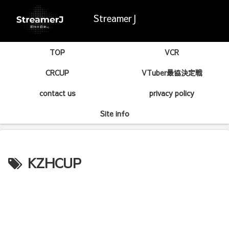
StreamerJ
TOP
VCR
CRCUP
VTuber最協決定戦
contact us
privacy policy
Site info
KZHCUP