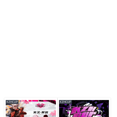
KZHCUP
KZHCUP