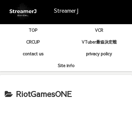
StreamerJ
TOP
VCR
CRCUP
VTuber最協決定戦
contact us
privacy policy
Site info
RiotGamesONE