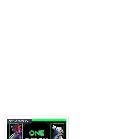
RiotGamesONE