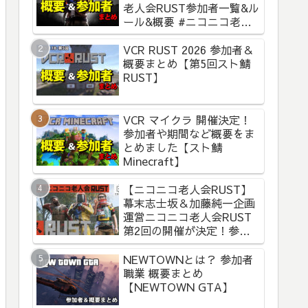
老人会RUST参加者一覧&ル
ール&概要 #ニコニコ老人
会RUST
VCR RUST 2026 参加者＆
概要まとめ【第5回スト鯖
RUST】
VCR マイクラ 開催決定！
参加者や期間など概要をま
とめました【スト鯖
Minecraft】
【ニコニコ老人会RUST】
幕末志士坂＆加藤純一企画
運営ニコニコ老人会RUST
第2回の開催が決定！参加
者と概要まとめ
NEWTOWNとは？ 参加者
職業 概要まとめ
【NEWTOWN GTA】