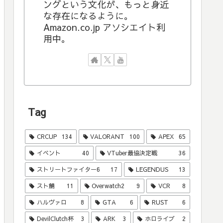
ングという文化が、もっと身近
な存在になるように。
Amazon.co.jp アソシエイト利
用中。
Tag
CRCUP
134
VALORANT
100
APEX
65
イベント
40
VTuber最協決定戦
36
ストリートファイター6
17
LEGENDUS
13
スト鯖
11
Overwatch2
9
VCR
8
ハルヴァロ
8
GTA
6
RUST
6
DevilClutch杯
3
ARK
3
ホロライブ
2