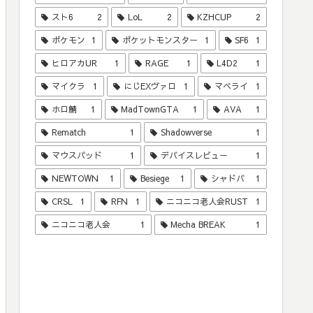
スト6
2
LoL
2
KZHCUP
2
ポケモン
1
ポケットモンスター
1
SF6
1
ヒロアカUR
1
RAGE
1
L4D2
1
マイクラ
1
にじEXヴァロ
1
マベライ
1
ホロ鯖
1
MadTownGTA
1
AVA
1
Rematch
1
Shadowverse
1
マウスパッド
1
デバイスレビュー
1
NEWTOWN
1
Besiege
1
シャドバ
1
CRSL
1
RFN
1
ニコニコ老人会RUST
1
ニコニコ老人会
1
Mecha BREAK
1