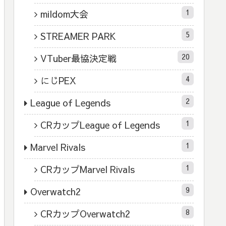
1
mildom大会
5
STREAMER PARK
20
VTuber最協決定戦
4
にじPEX
2
League of Legends
1
CRカップLeague of Legends
1
Marvel Rivals
1
CRカップMarvel Rivals
9
Overwatch2
8
CRカップOverwatch2