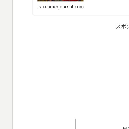
streamerjournal.com
スポ
目