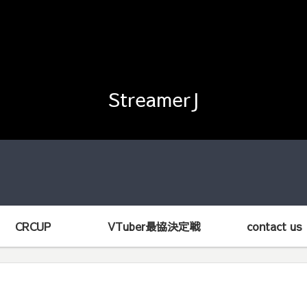
StreamerJ
CRCUP
VTuber最協決定戦
contact us