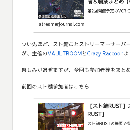
者＆職業まとめ【G
第2回開催予定のVCR
streamerjournal.com
つい先ほど、スト鯖ことストリーマーサーバー
が、主催の
VAULTROOM
と
Crazy Raccoon
よ
楽しみが過ぎますが、今回も参加者等をまと
前回のスト鯖参加者はこちら
【スト鯖RUST】
RUST】
スト鯖RUSTの概要や