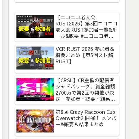
【ニコニコ老人会
RUST2026】第3回ニコニコ
老人会RUST参加者一覧&ル
ール&概要 #ニコニコ老人
会RUST
VCR RUST 2026 参加者＆
概要まとめ【第5回スト鯖
RUST】
【CRSL】CR主催の配信者
シャドバリーグ、賞金総額
2700万で第2回の開催が決
定！参加者・概要・結果ま
とめ【CR Streamer
League Shadowverse】
第6回 Crazy Raccoon Cup
Overwatch2 開催！ メンバ
ー&概要＆結果まとめ