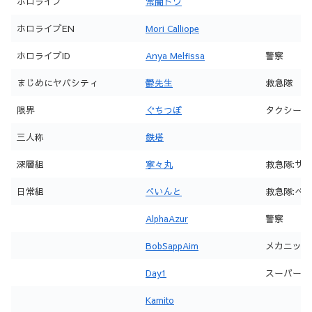
ホロライブ
常闇トワ
ホロライブEN
Mori Calliope
ホロライブID
Anya Melfissa
警察
まじめにヤバシティ
鬱先生
救急隊
限界
ぐちつぼ
タクシー
三人称
鉄塔
深層組
寧々丸
救急隊:サ
日常組
ぺいんと
救急隊:ぺ
AlphaAzur
警察
BobSappAim
メカニック
Day1
スーパー
Kamito