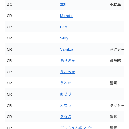
所属
名前
メイン職業
BC
立川
不動産
CR
Mondo
CR
rion
CR
Selly
CR
VanilLa
タクシー
CR
ありさか
救急隊
CR
うぉっか
CR
うるか
警察
CR
おじじ
CR
カワセ
タクシー
CR
きなこ
警察
CR
ごっちゃん＠マイキー
警察