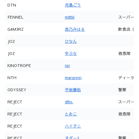
DTN
月島ごう
FENNEL
mittiii
スーパー
G4M3RZ
杏乃みはる
飲食店（22
JOZ
ひなん
JOZ
ゆふな
救急隊
KINOTROPE
rpr
NTH
marunnn
ディーラー
ODYSSEY
平岩康佑
警察
REJECT
dtto.
スーパー
REJECT
とおこ
救急隊
REJECT
ハイタニ
REJECT
まざー3
警察