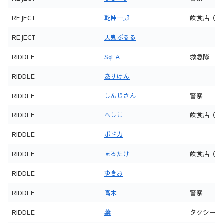
REJECT
乾伸一郎
飲食店（前
REJECT
天鬼ぷるる
RIDDLE
SqLA
救急隊
RIDDLE
ありけん
RIDDLE
しんじさん
警察
RIDDLE
へしこ
飲食店（noct
RIDDLE
ボドカ
RIDDLE
まるたけ
飲食店（前
RIDDLE
ゆきお
RIDDLE
高木
警察
RIDDLE
葉
タクシー