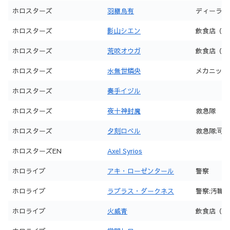
ホロスターズ
羽継烏有
ディーラー
ホロスターズ
影山シエン
飲食店（猫
ホロスターズ
荒咬オウガ
飲食店（前
ホロスターズ
水無世燐央
メカニック
ホロスターズ
奏手イヅル
ホロスターズ
夜十神封魔
救急隊
ホロスターズ
夕刻ロベル
救急隊:司
ホロスターズEN
Axel Syrios
ホロライブ
アキ・ローゼンタール
警察
ホロライブ
ラプラス・ダークネス
警察:汚職
ホロライブ
火威青
飲食店（22