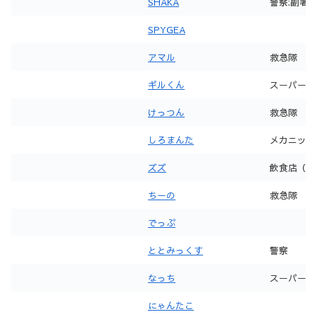
SHAKA
警察:副署
SPYGEA
アマル
救急隊
ギルくん
スーパー
けっつん
救急隊
しろまんた
メカニック
ズズ
飲食店（22
ちーの
救急隊
でっぷ
ととみっくす
警察
なっち
スーパー
にゃんたこ