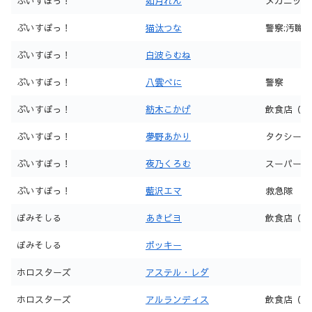
ぶいすぽっ！
如月れん
メカニック
ぶいすぽっ！
猫汰つな
警察:汚職
ぶいすぽっ！
白波らむね
ぶいすぽっ！
八雲べに
警察
ぶいすぽっ！
紡木こかげ
飲食店（22
ぶいすぽっ！
夢野あかり
タクシー
ぶいすぽっ！
夜乃くろむ
スーパー
ぶいすぽっ！
藍沢エマ
救急隊
ぽみそしる
あきピヨ
飲食店（猫
ぽみそしる
ポッキー
ホロスターズ
アステル・レダ
ホロスターズ
アルランディス
飲食店（ぎ