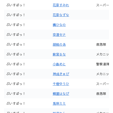
ぶいすぽっ！
花芽すみれ
スーパー
ぶいすぽっ！
花芽なずな
ぶいすぽっ！
橘ひなの
ぶいすぽっ！
空澄セナ
ぶいすぽっ！
胡桃のあ
救急隊
ぶいすぽっ！
紫宮るな
メカニック
ぶいすぽっ！
小森めと
警察:副署
ぶいすぽっ！
神成きゅぴ
メカニック
ぶいすぽっ！
千燈ゆうひ
スーパー
ぶいすぽっ！
蝶屋はなび
救急隊
ぶいすぽっ！
兎咲ミミ