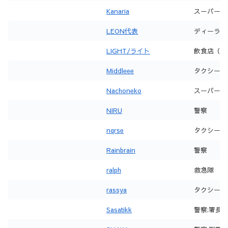
Kanaria
スーパー
LEON代表
ディーラー
LIGHT/ライト
飲食店（noc
Middleee
タクシー
Nachoneko
スーパー
NIRU
警察
nqrse
タクシー
Rainbrain
警察
ralph
救急隊
rassya
タクシー
Sasatikk
警察:署長