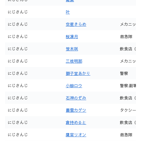
にじさんじ
叶
にじさんじ
空星きらめ
メカニック
にじさんじ
桜凛月
救急隊
にじさんじ
笹木咲
飲食店（前
にじさんじ
三枝明那
メカニック
にじさんじ
獅子堂あかり
警察
にじさんじ
小柳ロウ
警察:副署
にじさんじ
石神のぞみ
飲食店（noct
にじさんじ
叢雲カゲツ
タクシー
にじさんじ
倉持めると
飲食店（22
にじさんじ
鷹宮リオン
救急隊