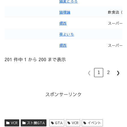
猫麦とろろ
猫理論
飲食店（ぎ
堀西
スーパー
夜よいち
堀西
スーパー
201 件中 1 から 200 まで表示
1
2
❮
❯
スポンサーリンク
VCR
スト鯖GTA
GTA
VCR
イベント