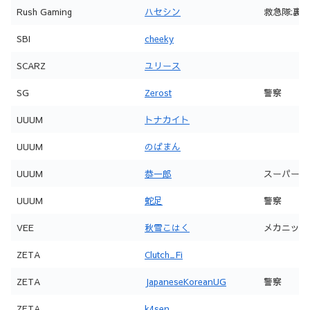
Rush Gaming
ハセシン
救急隊:裏
SBI
cheeky
SCARZ
ユリース
SG
Zerost
警察
UUUM
トナカイト
UUUM
のばまん
UUUM
恭一郎
スーパー:
UUUM
蛇足
警察
VEE
秋雪こはく
メカニック
ZETA
Clutch_Fi
ZETA
JapaneseKoreanUG
警察
ZETA
k4sen