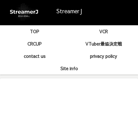
StreamerJ
TOP
VCR
CRCUP
VTuber最協決定戦
contact us
privacy policy
Site info