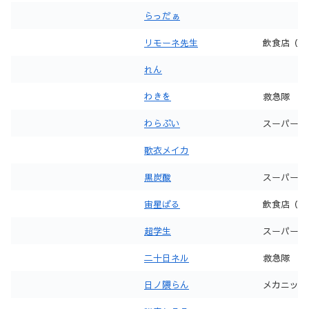
らっだぁ
リモーネ先生
飲食店（猫
れん
わきを
救急隊
わらぶい
スーパー
歌衣メイカ
黒炭酸
スーパー
宙星ぱる
飲食店（ぎ
超学生
スーパー
二十日ネル
救急隊
日ノ隈らん
メカニック