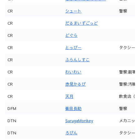
CR
シュート
警察
CR
だるまいずごっど
CR
どぐら
CR
とっぴー
タクシー
CR
ふらんしすこ
CR
わいわい
警察:副署
CR
赤見かるび
警察:汚職
CR
天月
飲食店（noct
DFM
番田長助
警察
DTN
SurugaMonkey
メカニック
DTN
ろびん
タクシー