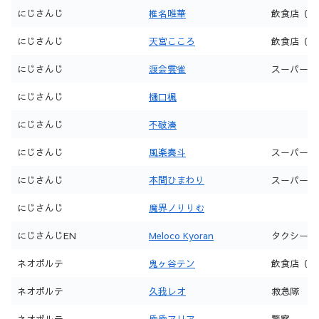
にじさんじ
椎名唯華
飲食店（前
にじさんじ
天宮こころ
飲食店（ぎ
にじさんじ
渡会雲雀
スーパー
にじさんじ
樋口楓
にじさんじ
不破湊
にじさんじ
風楽奏斗
スーパー
にじさんじ
本間ひまわり
スーパー
にじさんじ
魔界ノりりむ
にじさんじEN
Meloco Kyoran
タクシー
ネオポルテ
鬼ヶ谷テン
飲食店（ぎ
ネオポルテ
久我レオ
救急隊
ネオポルテ
昏昏アリア
警察