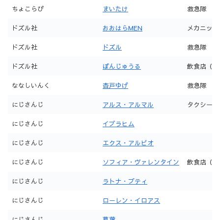
ちょこらび
まいたけ
救急隊
ドズル社
おおはらMEN
メカニック
ドズル社
ドズル
救急隊
ドズル社
ぼんじゅうる
飲食店（22
ななしいんく
杏戸ゆげ
救急隊
にじさんじ
アルス・アルマル
タクシー
にじさんじ
イブラヒム
にじさんじ
エクス・アルビオ
にじさんじ
ソフィア・ヴァレンタイン
飲食店（22
にじさんじ
ラトナ・プティ
にじさんじ
ローレン・イロアス
にじさんじ
葛葉