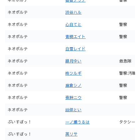
ネオポルテ
渋谷ハル
ネオポルテ
心白てと
警察
ネオポルテ
青桐エイト
警察
ネオポルテ
白雪レイド
ネオポルテ
緋月ゆい
救急隊
ネオポルテ
柊ツルギ
警察:汚職
ネオポルテ
麻倉シノ
警察
ネオポルテ
夜絆ニウ
警察
ネオポルテ
絲依とい
ぶいすぽっ！
一ノ瀬うるは
タクシー
ぶいすぽっ！
英リサ