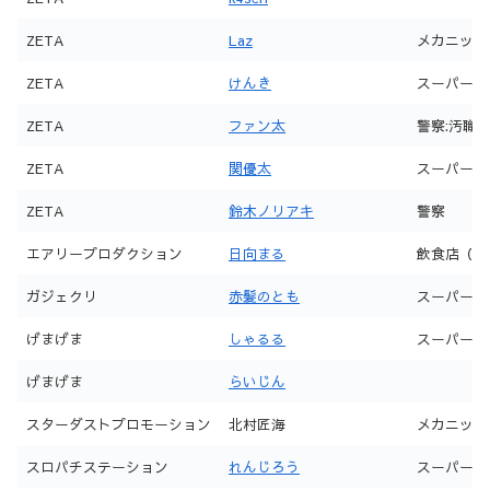
ZETA
Laz
メカニック
ZETA
けんき
スーパー
ZETA
ファン太
警察:汚職
ZETA
関優太
スーパー
ZETA
鈴木ノリアキ
警察
エアリープロダクション
日向まる
飲食店（noct
ガジェクリ
赤髪のとも
スーパー
げまげま
しゃるる
スーパー
げまげま
らいじん
スターダストプロモーション
北村匠海
メカニック
スロパチステーション
れんじろう
スーパー