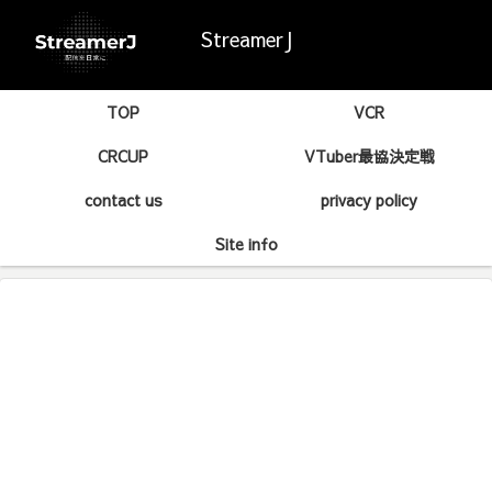
StreamerJ
TOP
VCR
CRCUP
VTuber最協決定戦
contact us
privacy policy
Site info