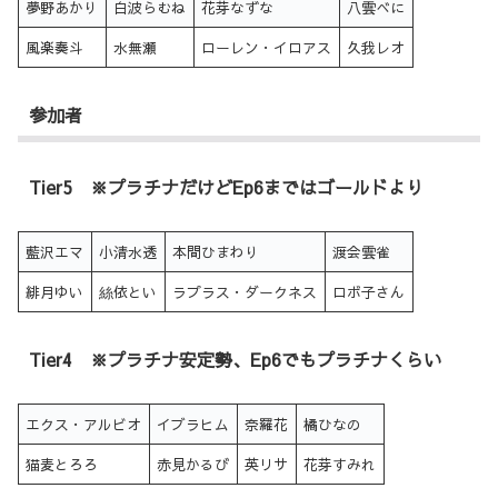
夢野あかり
白波らむね
花芽なずな
八雲べに
風楽奏斗
水無瀬
ローレン・イロアス
久我レオ
参加者
Tier5 ※プラチナだけどEp6まではゴールドより
藍沢エマ
小清水透
本間ひまわり
渡会雲雀
緋月ゆい
絲依とい
ラプラス・ダークネス
ロボ子さん
Tier4 ※プラチナ安定勢、Ep6でもプラチナくらい
エクス・アルビオ
イブラヒム
奈羅花
橘ひなの
猫麦とろろ
赤見かるび
英リサ
花芽すみれ