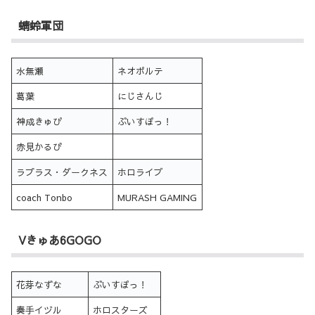
蜻蛉軍団
水無瀬
ネオポルテ
葛葉
にじさんじ
神成きゅぴ
ぶいすぽっ！
赤見かるび
ラプラス・ダークネス
ホロライブ
coach Tonbo
MURASH GAMING
Vきゅあ6GOGO
花芽なずな
ぶいすぽっ！
奏手イヅル
ホロスターズ