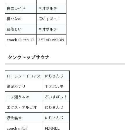
白雪レイド
ネオポルテ
橘ひなの
ぶいすぽっ！
絲依とい
ネオポルテ
coach Clutch_Fi
ZETADIVISION
タンクトップサウナ
ローレン・イロアス
にじさんじ
瀬尾カザリ
ネオポルテ
一ノ瀬うるは
ぶいすぽっ！
エクス・アルビオ
にじさんじ
渡会雲雀
にじさんじ
coach mittiii
FENNEL