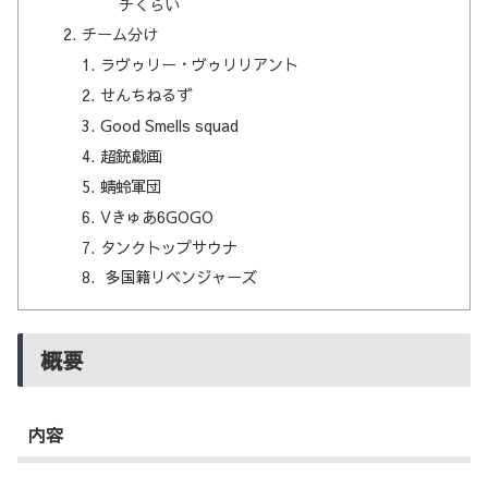
チくらい
チーム分け
ラヴゥリー・ヴゥリリアント
せんちねるず
Good Smells squad
超銃戯画
蜻蛉軍団
Vきゅあ6GOGO
タンクトップサウナ
多国籍リベンジャーズ
概要
内容