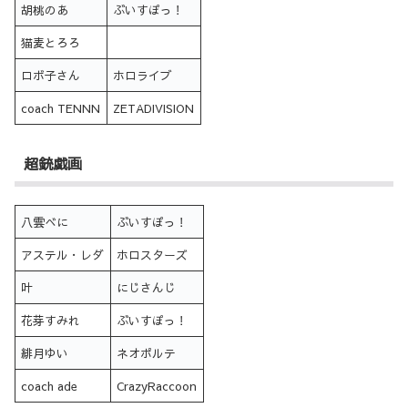
胡桃のあ
ぶいすぽっ！
猫麦とろろ
ロボ子さん
ホロライブ
coach TENNN
ZETADIVISION
超銃戯画
八雲べに
ぶいすぽっ！
アステル・レダ
ホロスターズ
叶
にじさんじ
花芽すみれ
ぶいすぽっ！
緋月ゆい
ネオポルテ
coach ade
CrazyRaccoon