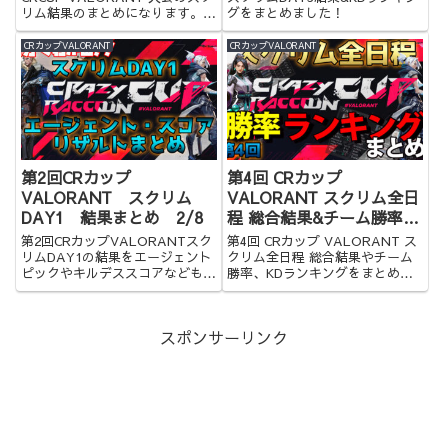
リム結果のまとめになります。是
グをまとめました！
非ご覧ください。
CRカップVALORANT
CRカップVALORANT
第2回CRカップ
第4回 CRカップ
VALORANT スクリム
VALORANT スクリム全日
DAY1 結果まとめ 2/8
程 総合結果&チーム勝率
&KDランキングまとめ
第2回CRカップVALORANTスク
第4回 CRカップ VALORANT ス
リムDAY1の結果をエージェント
クリム全日程 総合結果やチーム
ピックやキルデススコアなども含
勝率、KDランキングをまとめま
めてまとめてみました！
した！
スポンサーリンク