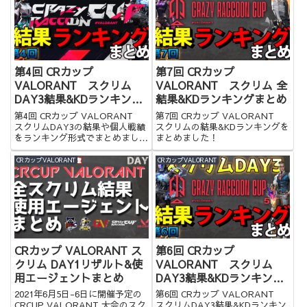
第4回 CRカップ
第7回 CRカップ
VALORANT スクリム
VALORANT スクリム 全
DAY3結果&KDランキング
結果&KDランキングまとめ
まとめ
第4回 CRカップ VALORANT
第7回 CRカップ VALORANT
スクリムDAY3の結果や個人戦績
スクリムの結果&KDランキングを
をランキング形式でまとめまし
まとめました！
た！
CRカップVALORANT
CRカップVALORANT
CRカップ VALORANT ス
第6回 CRカップ
クリム DAY1リザルト&使
VALORANT スクリム
用エージェントまとめ
DAY3結果&KDランキング
まとめ
2021年6月5日-6日に開催予定の
第6回 CRカップ VALORANT
CRCUP VALORANT 大会のスク
スクリムDAY3結果&KDランキン