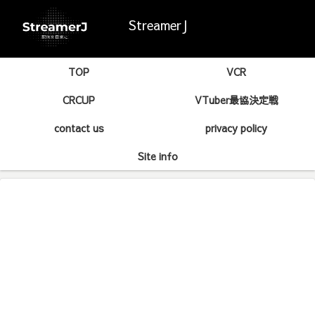
StreamerJ
TOP
VCR
CRCUP
VTuber最協決定戦
contact us
privacy policy
Site info