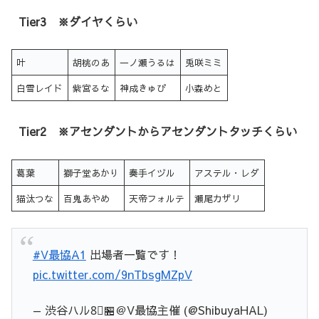
Tier3 ※ダイヤくらい
叶
胡桃のあ
一ノ瀬うるは
兎咲ミミ
白雪レイド
紫宮るな
神成きゅぴ
小森めと
Tier2 ※アセンダントからアセンダントタッチくらい
葛葉
獅子堂あかり
奏手イヅル
アステル・レダ
猫汰つな
百鬼あやめ
天帝フォルテ
瀬尾カザリ
#V最協A1
出場者一覧です！
pic.twitter.com/9nTbsgMZpV
— 渋谷ハル8⃣🏪＠V最協主催 (@ShibuyaHAL)