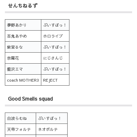
せんちねるず
夢野あかり
ぶいすぽっ！
百鬼あやめ
ホロライブ
紫宮るな
ぶいすぽっ！
奈羅花
にじさんじ
藍沢エマ
ぶいすぽっ！
coach MOTHER3
REJECT
Good Smells squad
白波らむね
ぶいすぽっ！
天帝フォルテ
ネオポルテ