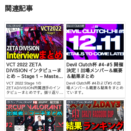
関連記事
VALORANT
Devil Clutch杯
VCT 2022 ZETA
Devil Clutch杯 #4-#5 開催
DIVISION インタビューま
決定！出場メンバー＆概要
とめ – Stage 1 – Masters
＆結果まとめ
Reykjavík
VCT 2022 Stage 1の
Devil Clutch杯 #4および#5 の出
ZETADIVISION所属選手のイン
場メンバー＆概要＆結果をまとめ
タビューまとめです。振り返りに
ています。
ぜひ！
CRカップVALORANT
CRカップVALORANT