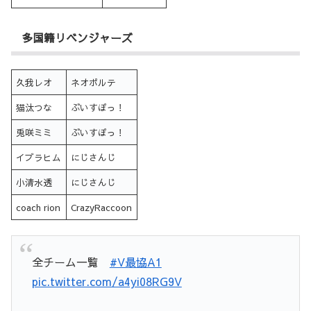
多国籍リベンジャーズ
久我レオ
ネオポルテ
猫汰つな
ぶいすぽっ！
兎咲ミミ
ぶいすぽっ！
イブラヒム
にじさんじ
小清水透
にじさんじ
coach rion
CrazyRaccoon
全チーム一覧
#V最協A1
pic.twitter.com/a4yi08RG9V