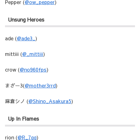
Pepper (
@ow_pepper
)
Unsung Heroes
ade (
@ade3_
)
mittiii (
@_mittiii
)
crow (
@no960fps
)
まざー3(
@mother3rrd
)
麻倉シノ (
@Shino_Asakura5
)
Up In Flames
rion (
@R_7qq
)