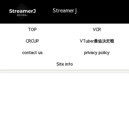
StreamerJ
TOP
VCR
CRCUP
VTuber最協決定戦
contact us
privacy policy
Site info