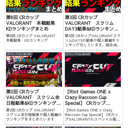
第6回 CRカップ
第3回 CRカップ
VALORANT 本戦結果
VALORANT スクリム
KDランキングまとめ
DAY3結果&KDランキング
まとめ
第6回 CRカップ VALORANT
第3回 CRカップVALORANTスク
本戦結果 KDランキング
リムDAY3の結果や個人戦績をラ
ンキング化しています。総合成績
もわかるので是非ご覧ください。
CRカップVALORANT
CRカップVALORANT
第2回 CRカップ
【Riot Games ONE x
VALORANT スクリム全
Crazy Raccoon Cup
日程結果&KDランキングま
Special】 CRカップ
とめ
VALORANTのスペシャル
第2回 CRカップ VALORANT
【Riot Games ONE x Crazy
版 出場者と概要
スクリム全日程結果や個人戦績の
Raccoon Cup Special】 CRカッ
ランキングをまとめています
プVALORANTのスペシャル版の
出場者と概要をまとめてみました