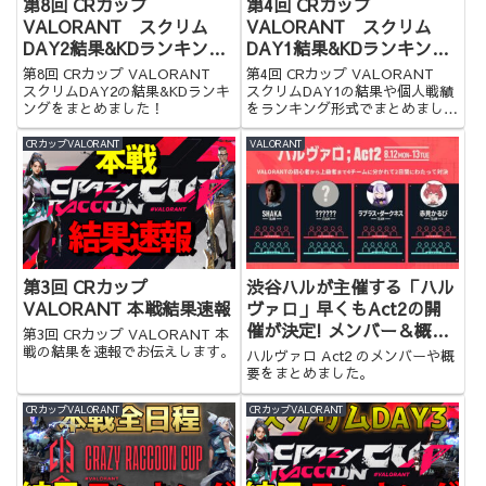
第8回 CRカップ
第4回 CRカップ
VALORANT スクリム
VALORANT スクリム
DAY2結果&KDランキング
DAY1結果&KDランキング
まとめ
まとめ
第8回 CRカップ VALORANT
第4回 CRカップ VALORANT
スクリムDAY2の結果&KDランキ
スクリムDAY1の結果や個人戦績
ングをまとめました！
をランキング形式でまとめまし
た！
CRカップVALORANT
VALORANT
第3回 CRカップ
渋谷ハルが主催する「ハル
VALORANT 本戦結果速報
ヴァロ」早くもAct2の開
催が決定! メンバー＆概要
第3回 CRカップ VALORANT 本
＆結果まとめ
戦の結果を速報でお伝えします。
ハルヴァロ Act2 のメンバーや概
要をまとめました。
CRカップVALORANT
CRカップVALORANT