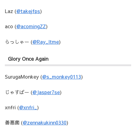
Laz (
@takejfps
)
aco (
@acomingZZ
)
らっしゃー (
@Ray_Itme
)
Glory Once Again
SurugaMonkey (
@s_monkey0113
)
じゃすぱー (
@Jasper7se
)
xnfri (
@xnfri_
)
善悪菌 (
@zennakukinn0330
)