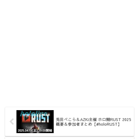
兎田ぺこら＆AZKi主催 ホロ鯖RUST 2025
概要＆参加者まとめ【#holoRUST】