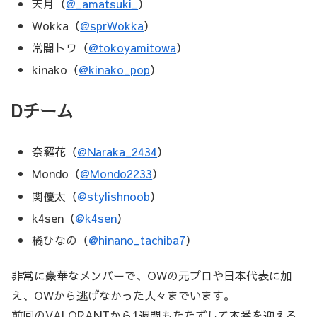
天月（
@_amatsuki_
）
Wokka（
@sprWokka
）
常闇トワ（
@tokoyamitowa
）
kinako（
@kinako_pop
）
Dチーム
奈羅花（
@Naraka_2434
）
Mondo（
@Mondo2233
）
関優太（
@stylishnoob
）
k4sen（
@k4sen
）
橘ひなの（
@hinano_tachiba7
）
非常に豪華なメンバーで、OWの元プロや日本代表に加
え、OWから逃げなかった人々までいます。
前回のVALORANTから1週間もたたずして本番を迎える