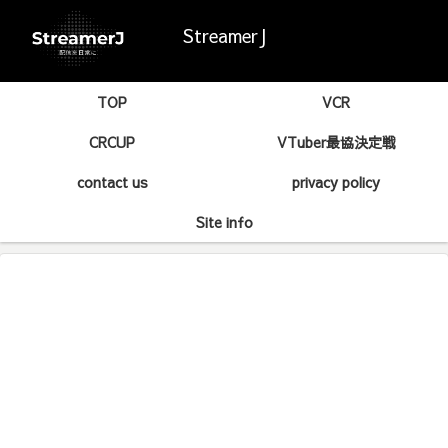
StreamerJ
TOP
VCR
CRCUP
VTuber最協決定戦
contact us
privacy policy
Site info