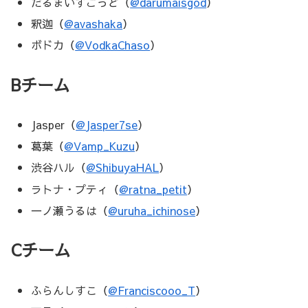
だるまいずごっど（
@darumaisgod
）
釈迦（
@avashaka
）
ボドカ（
@VodkaChaso
）
Bチーム
Jasper（
@Jasper7se
）
葛葉（
@Vamp_Kuzu
）
渋谷ハル（
@ShibuyaHAL
）
ラトナ・プティ（
@ratna_petit
）
一ノ瀬うるは（
@uruha_ichinose
）
Cチーム
ふらんしすこ（
@Franciscooo_T
）