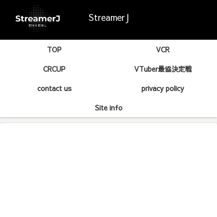
StreamerJ
TOP
VCR
CRCUP
VTuber最協決定戦
contact us
privacy policy
Site info