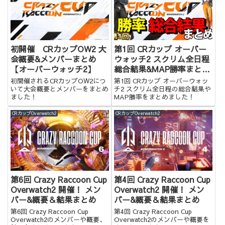
初開催 CRカップOW2 大
第1回 CRカップ オーバー
会概要&メンバーまとめ
ウォッチ2 スクリム全日程
【オーバーウォッチ2】
総合結果&MAP勝率まとめ
【OW2】
初開催されるCRカップOW2につ
第1回 CRカップ オーバーウォッ
いて大会概要とメンバーをまとめ
チ2 スクリム全日程の総合結果や
ました！
MAP勝率をまとめました！
CRカップOverwatch2
CRカップOverwatch2
第6回 Crazy Raccoon Cup
第4回 Crazy Raccoon Cup
Overwatch2 開催！ メン
Overwatch2 開催！ メン
バー&概要＆結果まとめ
バー&概要＆結果まとめ
第6回 Crazy Raccoon Cup
第4回 Crazy Raccoon Cup
Overwatch2のメンバーや概要、
Overwatch2のメンバーや概要を