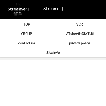
StreamerJ
TOP
VCR
CRCUP
VTuber最協決定戦
contact us
privacy policy
Site info