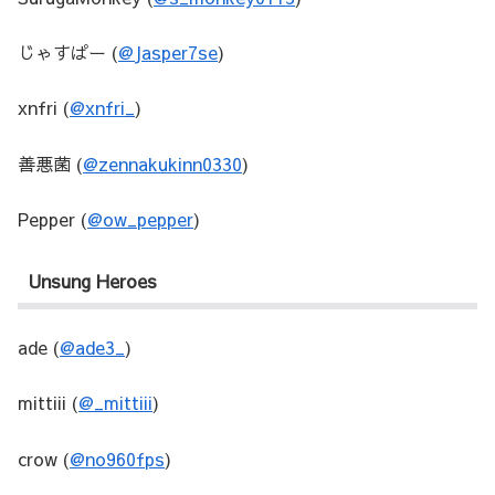
じゃすぱー (
@Jasper7se
)
xnfri (
@xnfri_
)
善悪菌 (
@zennakukinn0330
)
Pepper (
@ow_pepper
)
Unsung Heroes
ade (
@ade3_
)
mittiii (
@_mittiii
)
crow (
@no960fps
)