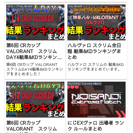
ンキングや個人戦績もあるので是
非ご覧ください。
CRカップVALORANT
VALORANT
第6回 CRカップ
ハルヴァロ スクリム全日
VALORANT スクリム
程 結果&KDランキングま
DAY4結果&KDランキング
とめ
まとめ
第6回 CRカップ VALORANT
ハルヴァロ スクリムの 結果&KD
スクリムDAY4結果&KDランキン
ランキングをまとめています。
グをまとめました！
CRカップVALORANT
NIJISANJI Extreme Match
第6回 CRカップ
にじEXヴァロ 出場者 ラン
VALORANT スクリム
ク ルールまとめ