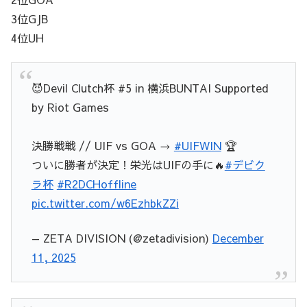
3位GJB
4位UH
😈Devil Clutch杯 #5 in 横浜BUNTAI Supported
by Riot Games
決勝戦戦 // UIF vs GOA →
#UIFWIN
🏆
ついに勝者が決定！栄光はUIFの手に🔥
#デビク
ラ杯
#R2DCHoffline
pic.twitter.com/w6EzhbkZZi
— ZETA DIVISION (@zetadivision)
December
11, 2025