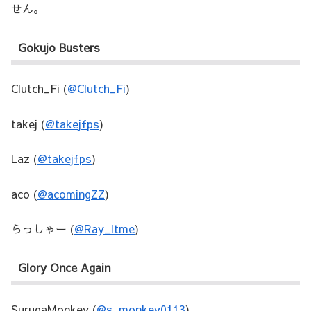
せん。
Gokujo Busters
Clutch_Fi (
@Clutch_Fi
)
takej (
@takejfps
)
Laz (
@takejfps
)
aco (
@acomingZZ
)
らっしゃー (
@Ray_Itme
)
Glory Once Again
SurugaMonkey (
@s_monkey0113
)