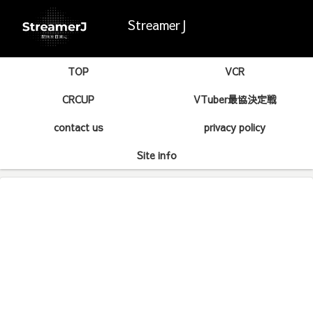
StreamerJ
TOP
VCR
CRCUP
VTuber最協決定戦
contact us
privacy policy
Site info