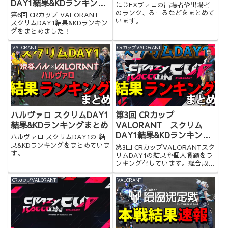
DAY1結果&KDランキング
にじEXヴァロの出場者や出場者
まとめ
のランク、るーるなどをまとめて
第6回 CRカップ VALORANT
います。
スクリムDAY1結果&KDランキン
グをまとめました！
VALORANT
CRカップVALORANT
ハルヴァロ スクリムDAY1
第3回 CRカップ
結果&KDランキングまとめ
VALORANT スクリム
DAY1結果&KDランキング
ハルヴァロ スクリムDAY1の 結
まとめ
果&KDランキングをまとめていま
第3回 CRカップVALORANTスク
す。
リムDAY1の結果や個人戦績をラ
ンキング化しています。総合成績
もわかるので是非ご覧ください。
CRカップVALORANT
VALORANT