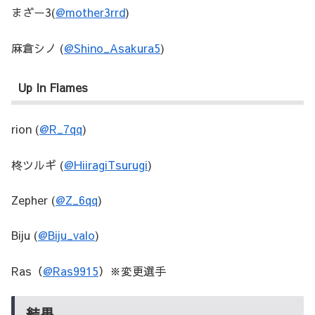
まざー3(
@mother3rrd
)
麻倉シノ (
@Shino_Asakura5
)
Up In Flames
rion (
@R_7qq
)
柊ツルギ (
@HiiragiTsurugi
)
Zepher (
@Z_6qq
)
Biju (
@Biju_valo
)
Ras（
@Ras9915
）※変更選手
結果