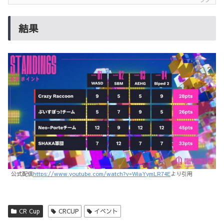
結果
公式配信
https://www.youtube.com/watch?v=WiaYymLR74E
より引用
CR Cup
CRCUP
イベント