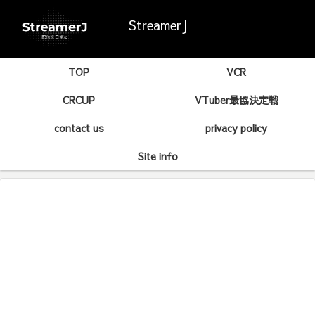
StreamerJ
TOP
VCR
CRCUP
VTuber最協決定戦
contact us
privacy policy
Site info