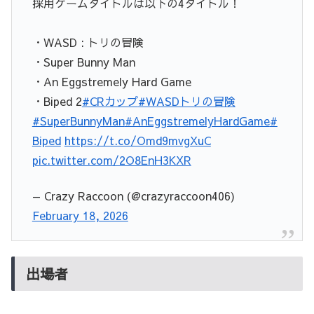
採用ゲームタイトルは以下の4タイトル！
・WASD : トリの冒険
・Super Bunny Man
・An Eggstremely Hard Game
・Biped 2
#CRカップ
#WASDトリの冒険
#SuperBunnyMan
#AnEggstremelyHardGame
#
Biped
https://t.co/Omd9mvgXuC
pic.twitter.com/2O8EnH3KXR
— Crazy Raccoon (@crazyraccoon406)
February 18, 2026
出場者