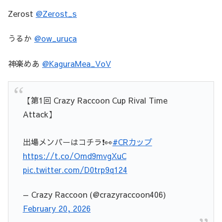
Zerost
@Zerost_s
うるか
@ow_uruca
神楽めあ
@KaguraMea_VoV
【第1回 Crazy Raccoon Cup Rival Time
Attack】
出場メンバーはコチラ❗️👀
#CRカップ
https://t.co/Omd9mvgXuC
pic.twitter.com/D0trp9q124
— Crazy Raccoon (@crazyraccoon406)
February 20, 2026