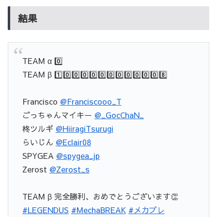
結果
TEAM α 0️⃣
TEAM β 1️⃣0️⃣0️⃣0️⃣0️⃣0️⃣0️⃣0️⃣0️⃣0️⃣0️⃣0️⃣8️⃣
Francisco
@Franciscooo_T
ごっちゃんマイキー
@_GocChaN_
柊ツルギ
@HiiragiTsurugi
らいじん
@Eclair08
SPYGEA
@spygea_jp
Zerost
@Zerost_s
TEAM β 完全勝利、おめでとうございます👏
#LEGENDUS
#MechaBREAK
#メカブレ