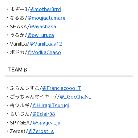
・まざー3/
@mother3rrd
・なるお/
@moujaatumare
・SHAKA/
@avashaka
・うるか/
@ow_uruca
・VanilLa/
@VanilLaaa12
・ボドカ/
@VodkaChaso
TEAM β
・ふらんしすこ/
@Franciscooo_T
・ごっちゃんマイキー//
@_GocChaN_
・柊ツルギ/
@HiiragiTsurugi
・らいじん/
@Eclair08
・SPYGEA/
@spygea_jp
・Zerost/
@Zerost_s