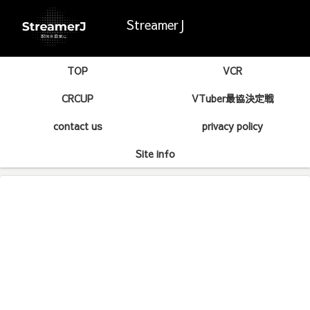
StreamerJ
TOP
VCR
CRCUP
VTuber最協決定戦
contact us
privacy policy
Site info