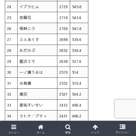
24
イブラヒム
2729
545.8
25
奈羅花
2718
543.6
26
夜絆ニウ
2709
541.8
27
ふぇありす
2698
539.6
28
おだのぶ
2652
530.4
29
藍沢エマ
2638
527.6
30
一ノ瀬うるは
2570
514
31
水無瀬
2552
510.4
32
黛灰
2521
504.2
33
星街すいせい
2432
486.4
34
ラトナ・プティ
2431
486.2
35
如月れん
2428
485.6
メニュー
ホーム
検索
トップ
サイドバー