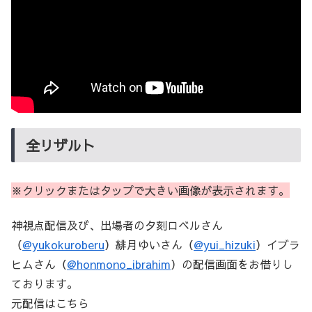
全リザルト
※クリックまたはタップで大きい画像が表示されます。
神視点配信及び、出場者の夕刻ロベルさん
（
@yukokuroberu
）緋月ゆいさん（
@yui_hizuki
）イブラ
ヒムさん（
@honmono_ibrahim
）の配信画面をお借りし
ております。
元配信はこちら