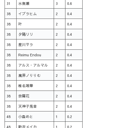
31
水無瀬
3
0.6
38
イブラヒム
2
0.4
38
叶
2
0.4
38
夕陽リリ
2
0.4
38
星川サラ
2
0.4
38
Reimu Endou
2
0.4
38
アルス・アルマル
2
0.4
38
魔界ノりりむ
2
0.4
38
椎名唯華
2
0.4
38
奈羅花
2
0.4
38
天神子兎音
2
0.4
48
小森めと
1
0.2
48
歌衣メイカ
1
0.2