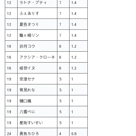
12
ラトナ・プティ
7
1.4
12
ふぇありす
7
1.4
12
夏色まつり
7
1.4
12
龍ヶ崎リン
7
1.4
16
卯月コウ
6
1.2
16
アクシア・クローネ
6
1.2
16
或世イヌ
6
1.2
19
空澄セナ
5
1
19
夜見れな
5
1
19
樋口楓
5
1
19
八雲べに
5
1
19
星街すいせい
5
1
24
勇気ちひろ
4
0.8