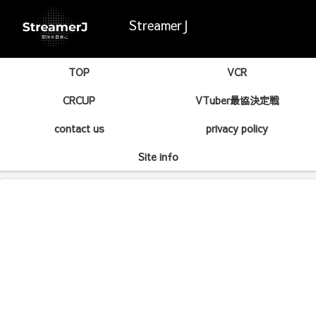
StreamerJ
TOP
VCR
CRCUP
VTuber最協決定戦
contact us
privacy policy
Site info