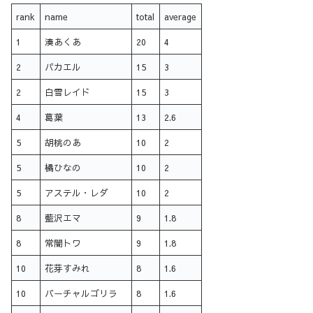
rank
name
total
average
1
湊あくあ
20
4
2
パカエル
15
3
2
白雪レイド
15
3
4
葛葉
13
2.6
5
胡桃のあ
10
2
5
橘ひなの
10
2
5
アステル・レダ
10
2
8
藍沢エマ
9
1.8
8
常闇トワ
9
1.8
10
花芽すみれ
8
1.6
10
バーチャルゴリラ
8
1.6