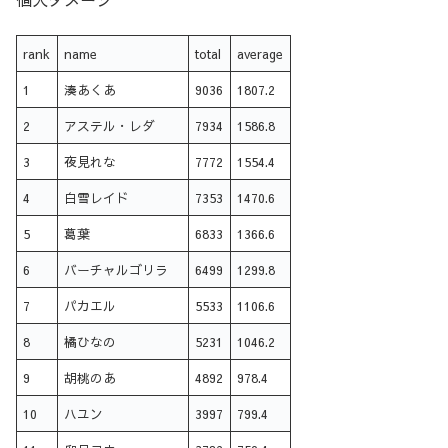
rank
name
total
average
1
湊あくあ
9036
1807.2
2
アステル・レダ
7934
1586.8
3
夜見れな
7772
1554.4
4
白雪レイド
7353
1470.6
5
葛葉
6833
1366.6
6
バーチャルゴリラ
6499
1299.8
7
パカエル
5533
1106.6
8
橘ひなの
5231
1046.2
9
胡桃のあ
4892
978.4
10
ハユン
3997
799.4