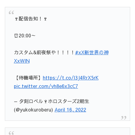
🍷配信告知！🍷
⏰20:00～
カスタム&前夜祭や！！！！
#xX新世界の神
XxWIN
【待機場所】
https://t.co/l3J4RrX5rK
pic.twitter.com/vh8e6x3cC7
— 夕刻ロベル🍷ホロスターズ2期生
(@yukokuroberu)
April 16, 2022