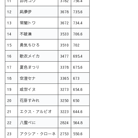
11
卯月コウ
3782
756.4
12
凪夢夛
3678
735.6
13
常闇トワ
3672
734.4
14
不破湊
3533
706.6
15
勇気ちひろ
3510
702
16
歌衣メイカ
3477
695.4
17
夏色まつり
3378
675.6
18
空澄セナ
3365
673
19
或世イヌ
3273
654.6
20
花芽すみれ
3250
650
21
エクス・アルビオ
3223
644.6
22
八雲べに
2824
564.8
23
アクシア・クローネ
2753
550.6