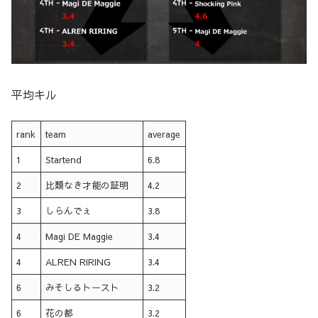
平均キル
rank
team
average
1
Startend
6.8
2
比類なき才能の証明
4.2
3
しらんでぇ
3.8
4
Magi DE Maggie
3.4
4
ALREN RIRING
3.4
6
みそしるトースト
3.2
6
花の都
3.2