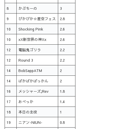
8
かぷちーの
3
9
ぴかぴか☆星空フェス
2.8
10
Shocking Pink
2.6
10
xX新世界の神Xx
2.6
12
電脳鬼ゴリラ
2.2
12
Round 3
2.2
14
BobSappATM
2
14
ぱかぱかぱっかん
2
16
メッシャーズ;Rev
1.8
17
おべっか
1.4
18
本日の主役
1
19
ニアン-NIUN-
0.8