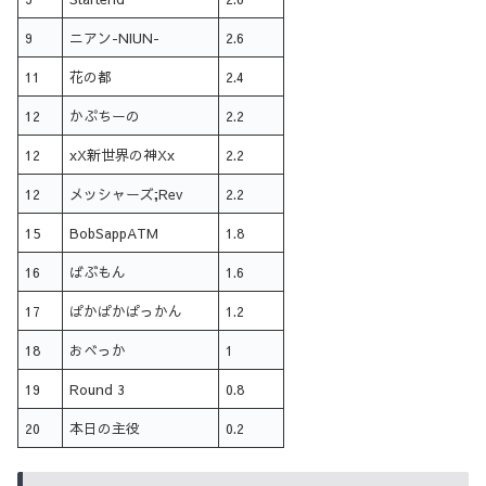
9
ニアン-NIUN-
2.6
11
花の都
2.4
12
かぷちーの
2.2
12
xX新世界の神Xx
2.2
12
メッシャーズ;Rev
2.2
15
BobSappATM
1.8
16
ばぶもん
1.6
17
ぱかぱかぱっかん
1.2
18
おべっか
1
19
Round 3
0.8
20
本日の主役
0.2