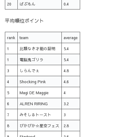
20
ばぶもん
0.4
平均順位ポイント
rank
team
average
1
比類なき才能の証明
5.4
1
電脳鬼ゴリラ
5.4
3
しらんでぇ
4.8
4
Shocking Pink
4.6
5
Magi DE Maggie
4
6
ALREN RIRING
3.2
7
みそしるトースト
3
8
ぴかぴか☆星空フェス
2.8
9
Startend
2.6