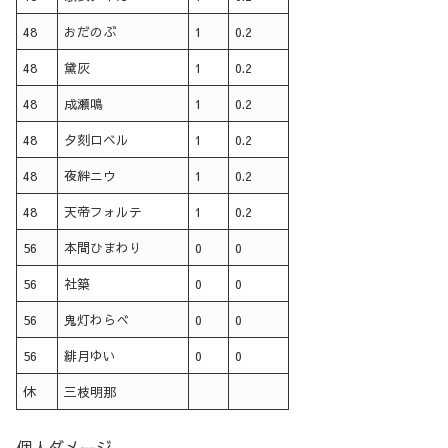
48
おだのぶ
1
0.2
48
黛灰
1
0.2
48
成瀬鳴
1
0.2
48
夕刻ロベル
1
0.2
48
夜絆ニウ
1
0.2
48
天帝フォルテ
1
0.2
56
本間ひまわり
0
0
56
社築
0
0
56
鬼灯わらべ
0
0
56
緋月ゆい
0
0
休
三枝明那
個人ダメージ