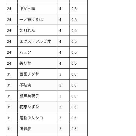
24
甲斐田晴
4
0.8
24
一ノ瀬うるは
4
0.8
24
如月れん
4
0.8
24
エクス・アルビオ
4
0.8
24
ハユン
4
0.8
24
英リサ
4
0.8
31
西園チグサ
3
0.6
31
不破湊
3
0.6
31
瀬戸美夜子
3
0.6
31
花芽なずな
3
0.6
31
電脳少女シロ
3
0.6
31
凪夢夛
3
0.6