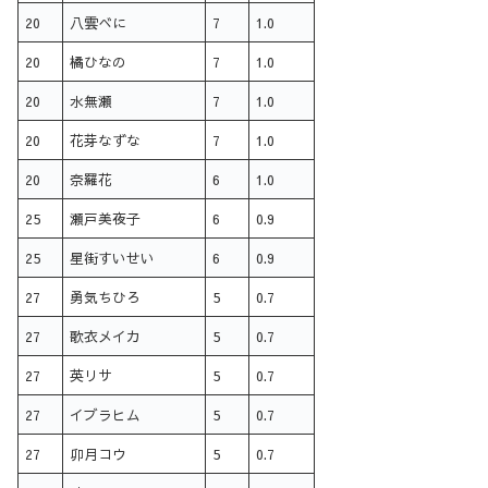
20
八雲べに
7
1.0
20
橘ひなの
7
1.0
20
水無瀬
7
1.0
20
花芽なずな
7
1.0
20
奈羅花
6
1.0
25
瀬戸美夜子
6
0.9
25
星街すいせい
6
0.9
27
勇気ちひろ
5
0.7
27
歌衣メイカ
5
0.7
27
英リサ
5
0.7
27
イブラヒム
5
0.7
27
卯月コウ
5
0.7