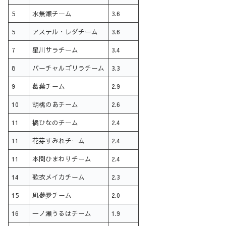
5
水無瀬チーム
3.6
5
アステル・レダチーム
3.6
7
星川サラチーム
3.4
8
バーチャルゴリラチーム
3.3
9
葛葉チーム
2.9
10
胡桃のあチーム
2.6
11
橘ひなのチーム
2.4
11
花芽すみれチーム
2.4
11
本間ひまわりチーム
2.4
14
歌衣メイカチーム
2.3
15
凪夢夛チーム
2.0
16
一ノ瀬うるはチーム
1.9