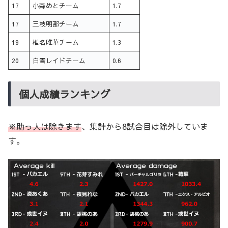
17
小森めとチーム
1.7
17
三枝明那チーム
1.7
19
椎名唯華チーム
1.3
20
白雪レイドチーム
0.6
個人成績ランキング
※助っ人は除きます
、集計から8試合目は除外していま
す。