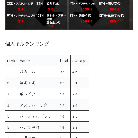
個人キルランキング
rank
name
total
average
1
パカエル
32
4.6
2
湊あくあ
22
3.1
3
或世イヌ
17
2.4
3
アステル・レダ
17
2.4
5
バーチャルゴリラ
16
2.3
5
花芽すみれ
16
2.3