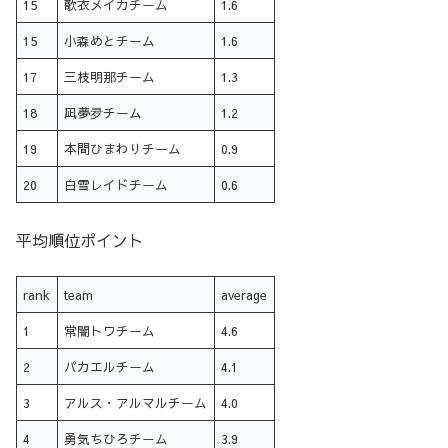
15
歌衣メイカチーム
1.6
15
小森めとチーム
1.6
17
三枝明那チーム
1.3
18
凪夢夛チーム
1.2
19
本間ひまわりチーム
0.9
20
白雪レイドチーム
0.6
平均順位ポイント
rank
team
average
1
常闇トワチーム
4.6
2
パカエルチーム
4.1
3
アルス・アルマルチーム
4.0
4
勇気ちひろチーム
3.9