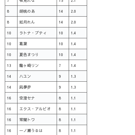
7
夜見れな
15
2.1
8
胡桃のあ
14
2.0
8
如月れん
14
2.0
10
ラトナ・プティ
10
1.4
10
葛葉
10
1.4
10
夏色まつり
10
1.4
13
龍ヶ崎リン
7
1.4
14
ハユン
9
1.3
14
凪夢夛
9
1.3
16
空澄セナ
8
1.1
16
エクス・アルビオ
8
1.1
16
常闇トワ
8
1.1
16
一ノ瀬うるは
8
1.1