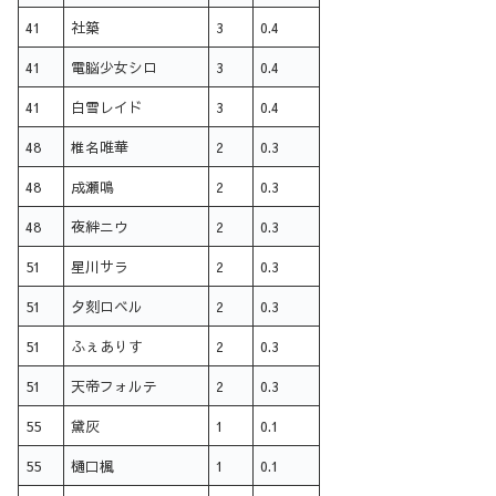
41
社築
3
0.4
41
電脳少女シロ
3
0.4
41
白雪レイド
3
0.4
48
椎名唯華
2
0.3
48
成瀬鳴
2
0.3
48
夜絆ニウ
2
0.3
51
星川サラ
2
0.3
51
夕刻ロベル
2
0.3
51
ふぇありす
2
0.3
51
天帝フォルテ
2
0.3
55
黛灰
1
0.1
55
樋口楓
1
0.1