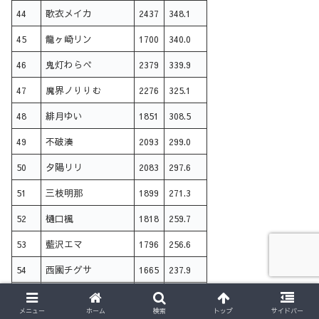
44
歌衣メイカ
2437
348.1
45
龍ヶ崎リン
1700
340.0
46
鬼灯わらべ
2379
339.9
47
魔界ノりりむ
2276
325.1
48
緋月ゆい
1851
308.5
49
不破湊
2093
299.0
50
夕陽リリ
2083
297.6
51
三枝明那
1899
271.3
52
樋口楓
1818
259.7
53
藍沢エマ
1796
256.6
54
西園チグサ
1665
237.9
55
黛灰
1424
203.4
メニュー
ホーム
検索
トップ
サイドバー