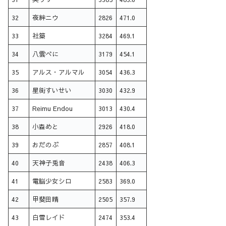
32
夜絆ニウ
2826
471.0
33
社築
3284
469.1
34
八雲べに
3179
454.1
35
アルス・アルマル
3054
436.3
36
星街すいせい
3030
432.9
37
Reimu Endou
3013
430.4
38
小森めと
2926
418.0
39
おだのぶ
2857
408.1
40
天神子兎音
2438
406.3
41
電脳少女シロ
2583
369.0
42
甲斐田晴
2505
357.9
43
白雪レイド
2474
353.4