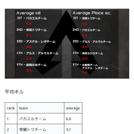
平均キル
rank
team
average
1
パカエルチーム
6.6
2
常闇トワチーム
5.1