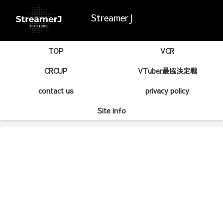
StreamerJ
TOP
VCR
CRCUP
VTuber最協決定戦
contact us
privacy policy
Site info