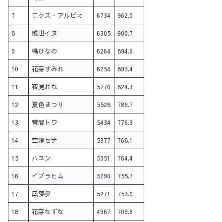
7
エクス・アルビオ
6734
962.0
8
或世イヌ
6305
900.7
9
橘ひなの
6264
894.9
10
花芽すみれ
6254
893.4
11
夜見れな
5770
824.3
12
夏色まつり
5528
789.7
13
常闇トワ
5434
776.3
14
空澄セナ
5377
768.1
15
ハユン
5351
764.4
16
イブラヒム
5290
755.7
17
凪夢夛
5271
753.0
18
花芽なずな
4967
709.6