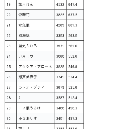
19
如月れん
4532
647.4
20
奈羅花
3825
637.5
21
水無瀬
4209
601.3
22
成瀬鳴
3383
563.8
23
勇気ちひろ
3931
561.6
24
卯月コウ
3868
552.6
25
アクシア・アローネ
3828
546.9
26
瀬戸美夜子
3741
534.4
27
ラトナ・プティ
3679
525.6
28
叶
3587
512.4
29
一ノ瀬うるは
3488
498.3
30
ふぇありす
3481
497.3
31
英リサ
3385
483.6