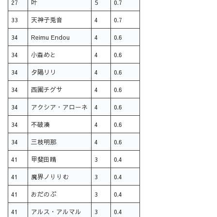
27
叶
5
0.7
33
天神子兎音
4
0.7
34
Reimu Endou
4
0.6
34
小森めと
4
0.6
34
夕陽リリ
4
0.6
34
西園チグサ
4
0.6
34
アクシア・アローネ
4
0.6
34
不破湊
4
0.6
34
三枝明那
4
0.6
41
甲斐田晴
3
0.4
41
魔界ノりりむ
3
0.4
41
おだのぶ
3
0.4
41
アルス・アルマル
3
0.4