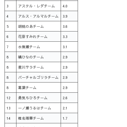
3
アステル・レダチーム
4.0
4
アルス・アルマルチーム
3.9
5
胡桃のあチーム
3.6
6
花芽すみれチーム
3.3
7
水無瀬チーム
3.1
8
橘ひなのチーム
2.9
8
星川サラチーム
2.9
8
バーチャルゴリラチーム
2.9
8
葛葉チーム
2.9
12
勇気ちひろチーム
2.6
13
一ノ瀬うるはチーム
2.1
14
椎名唯華チーム
1.7