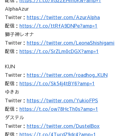
AlphaAzur
Twitter：
https://twitter.com/AzurAlpha
配信：
https://t.co/ttRfA9DNPe?amp=1
獅子神レオナ
Twitter：
https://twitter.com/LeonaShishigami
配信：
https://t.co/SrZLm0cDGX?amp=1
KUN
Twitter：
https://twitter.com/roadhog_KUN
配信：
https://t.co/Sk54j4tBY6?amp=1
ゆきお
Twitter：
https://twitter.com/YukioFPS
配信：
https://t.co/ow78HcTh0s?amp=1
ダステル
Twitter：
https://twitter.com/DustelBox
配信：
https://t.co/4TucdZ9dc4?amp=1