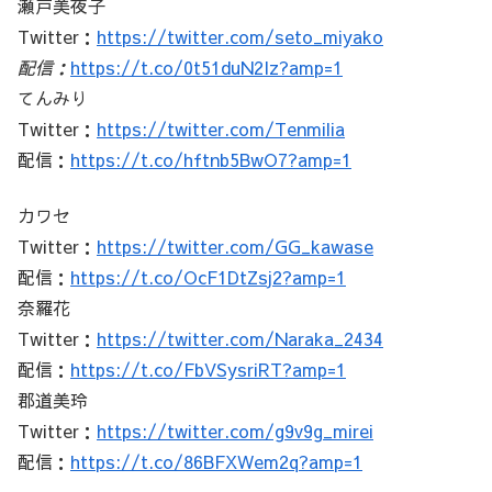
瀬戸美夜子
Twitter：
https://twitter.com/seto_miyako
配信：
https://t.co/0t51duN2Iz?amp=1
てんみり
Twitter：
https://twitter.com/Tenmilia
配信：
https://t.co/hftnb5BwO7?amp=1
カワセ
Twitter：
https://twitter.com/GG_kawase
配信：
https://t.co/OcF1DtZsj2?amp=1
奈羅花
Twitter：
https://twitter.com/Naraka_2434
配信：
https://t.co/FbVSysriRT?amp=1
郡道美玲
Twitter：
https://twitter.com/g9v9g_mirei
配信：
https://t.co/86BFXWem2q?amp=1