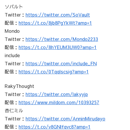
ソバルト
Twitter：
https://twitter.com/SoVault
配信：
https://t.co/8jb8PgYkWt?amp=1
Mondo
Twitter：
https://twitter.com/Mondo2233
配信：
https://t.co/8hYEUM3UW0?amp=1
include
Twitter：
https://twitter.com/include_FN
配信：
https://t.co/0Tqqlscsig?amp=1
RakyThought
Twitter：
https://twitter.com/lakyyjp
配信：
https://www.mildom.com/10393257
杏仁ミル
Twitter：
https://twitter.com/AnninMirudayo
配信：
https://t.co/v8GNlfqvc8?amp=1