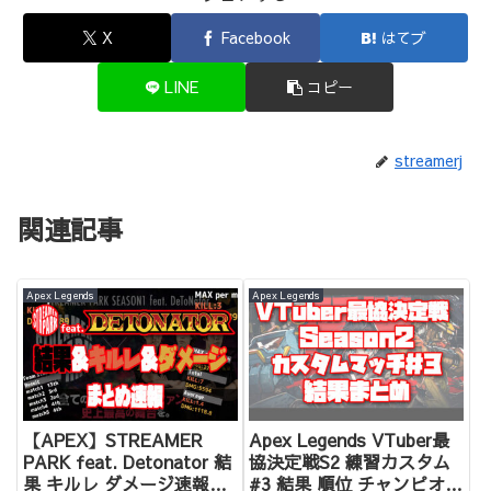
X
Facebook
はてブ
LINE
コピー
streamerj
関連記事
Apex Legends
Apex Legends
【APEX】STREAMER
Apex Legends VTuber最
PARK feat. Detonator 結
協決定戦S2 練習カスタム
果 キルレ ダメージ速報！
#3 結果 順位 チャンピオン