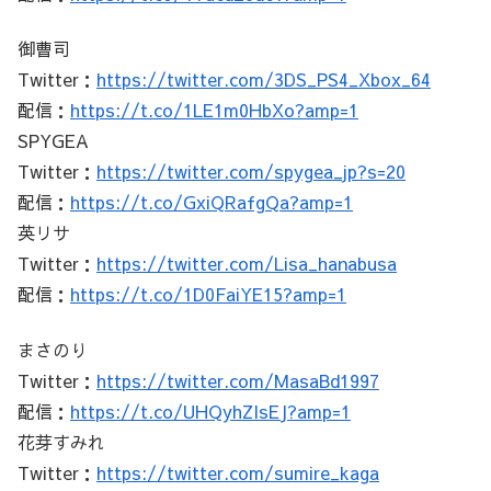
御曹司
Twitter：
https://twitter.com/3DS_PS4_Xbox_64
配信：
https://t.co/1LE1m0HbXo?amp=1
SPYGEA
Twitter：
https://twitter.com/spygea_jp?s=20
配信：
https://t.co/GxiQRafgQa?amp=1
英リサ
Twitter：
https://twitter.com/Lisa_hanabusa
配信：
https://t.co/1D0FaiYE15?amp=1
まさのり
Twitter：
https://twitter.com/MasaBd1997
配信：
https://t.co/UHQyhZIsEJ?amp=1
花芽すみれ
Twitter：
https://twitter.com/sumire_kaga