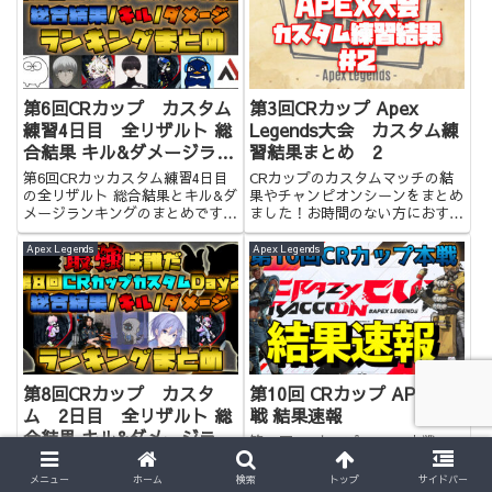
第6回CRカップ カスタム
第3回CRカップ Apex
練習4日目 全リザルト 総
Legends大会 カスタム練
合結果 キル&ダメージラン
習結果まとめ 2
キングまとめ
第6回CRカッカスタム練習4日目
CRカップのカスタムマッチの結
の全リザルト 総合結果とキル&ダ
果やチャンピオンシーンをまとめ
メージランキングのまとめです！
ました！お時間のない方におすす
お時間のない方はぜひ。
めです！
Apex Legends
Apex Legends
第8回CRカップ カスタ
第10回 CRカップ APEX 本
ム 2日目 全リザルト 総
戦 結果速報
合結果 キル&ダメージラン
第10回 CRカップ APEX 本戦の
キングまとめ
結果を速報でまとめています。
第8回CRカップカスタム2日目の
全リザルト 総合結果 キル&ダメ
メニュー
ホーム
検索
トップ
サイドバー