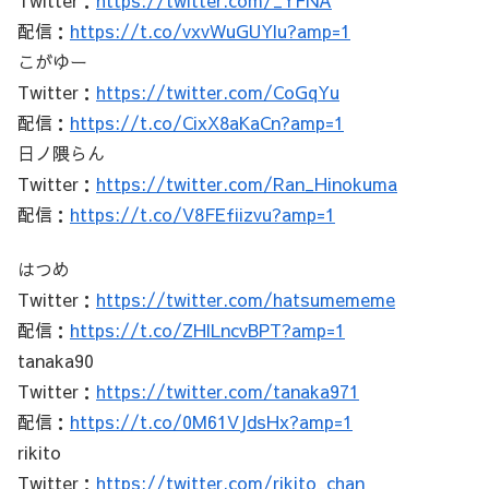
配信：
https://t.co/vxvWuGUYlu?amp=1
こがゆー
Twitter：
https://twitter.com/CoGqYu
配信：
https://t.co/CixX8aKaCn?amp=1
日ノ隈らん
Twitter：
https://twitter.com/Ran_Hinokuma
配信：
https://t.co/V8FEfiizvu?amp=1
はつめ
Twitter：
https://twitter.com/hatsumememe
配信：
https://t.co/ZHlLncvBPT?amp=1
tanaka90
Twitter：
https://twitter.com/tanaka971
配信：
https://t.co/0M61VJdsHx?amp=1
rikito
Twitter：
https://twitter.com/rikito_chan