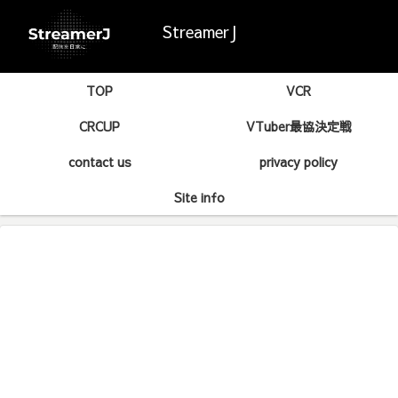
StreamerJ
TOP
VCR
CRCUP
VTuber最協決定戦
contact us
privacy policy
Site info