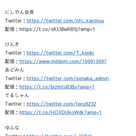
にしやん会長
Twitter：
https://twitter.com/nfc_kaichou
配信：https://t.co/oKt3BeRB5j?amp=1
けんき
Twitter：
https://twitter.com/T_kenki
配信：
https://www.mildom.com/10001309?
あどみん
Twitter：
https://twitter.com/senaka_admin
配信：
https://t.co/bizmtqlDBo?amp=1
てるしゃん
Twitter：
https://twitter.com/teru9232
配信：
https://t.co/HOXDUkoWdk?amp=1
ゆふな
Twitter：
https://twitter.com/_YFNA