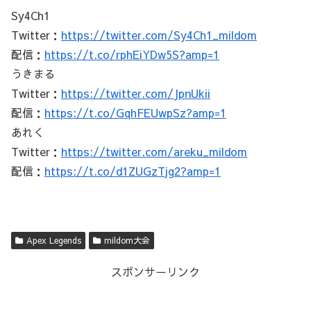
Sy4Ch1
Twitter：
https://twitter.com/Sy4Ch1_mildom
配信：
https://t.co/rphEiYDw5S?amp=1
うきまる
Twitter：
https://twitter.com/JpnUkii
配信：
https://t.co/GqhFEUwpSz?amp=1
あれく
Twitter：
https://twitter.com/areku_mildom
配信：
https://t.co/d1ZUGzTjg2?amp=1
Apex Legends
mildom大会
スポンサーリンク