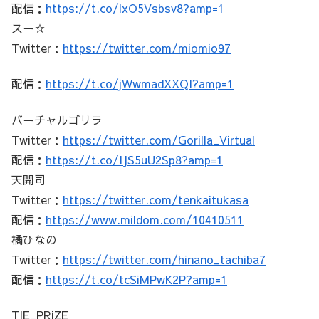
配信：
https://t.co/lxO5Vsbsv8?amp=1
スー☆
Twitter：
https://twitter.com/miomio97
配信：
https://t.co/jWwmadXXQI?amp=1
バーチャルゴリラ
Twitter：
https://twitter.com/Gorilla_Virtual
配信：
https://t.co/IJS5uU2Sp8?amp=1
天開司
Twitter：
https://twitter.com/tenkaitukasa
配信：
https://www.mildom.com/10410511
橘ひなの
Twitter：
https://twitter.com/hinano_tachiba7
配信：
https://t.co/tcSiMPwK2P?amp=1
TIE_PRiZE