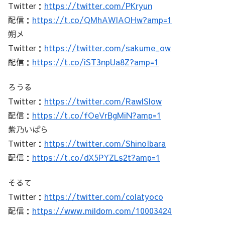
Twitter：
https://twitter.com/PKryun
配信：
https://t.co/QMhAWIAOHw?amp=1
朔メ
Twitter：
https://twitter.com/sakume_ow
配信：
https://t.co/iST3npUa8Z?amp=1
ろうる
Twitter：
https://twitter.com/RawlSlow
配信：
https://t.co/fOeVrBgMiN?amp=1
紫乃いばら
Twitter：
https://twitter.com/ShinoIbara
配信：
https://t.co/dX5PYZLs2t?amp=1
そるて
Twitter：
https://twitter.com/colatyoco
配信：
https://www.mildom.com/10003424