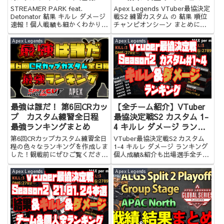
個人戦績も細かくわかりま
シーン まとめ
STREAMER PARK feat.
Apex Legends VTuber最協決定
す！【ApexLegend ストリ
Detonator 結果 キルレ ダメージ
戦S2 練習カスタム の 結果 順位
速報！個人戦績も細かくわかりま
チャンピオンシーン まとめにな
ーマーパーク】
す！
ります！お時間のない方にオスス
メ！
Apex Legends
Apex Legends
最強は誰だ！ 第6回CRカッ
【全チーム紹介】VTuber
プ カスタム練習全日程
最協決定戦S2 カスタム 1-
最強ランキングまとめ
4 キルレ ダメージ ランキ
ング 個人成績&紹介
第6回CRカップカスタム練習全日
VTuber最協決定戦S2 カスタム
【Apex Legends】
程の色々なランキングを作成しま
1-4 キルレ ダメージ ランキング
した！観戦前にぜひご覧くださ
個人成績&紹介も出場選手全チー
い！
ム分あります！
Apex Legends
Apex Legends