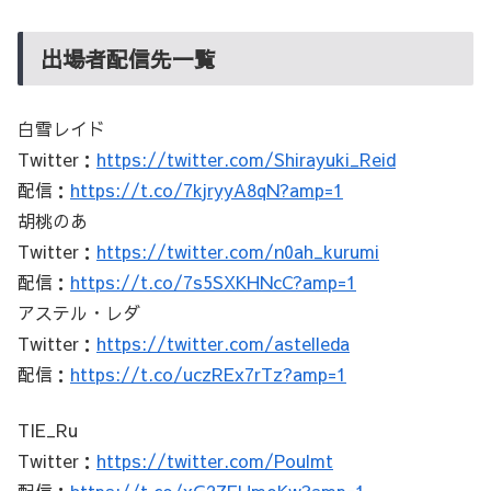
出場者配信先一覧
白雪レイド
Twitter：
https://twitter.com/Shirayuki_Reid
配信：
https://t.co/7kjryyA8qN?amp=1
胡桃のあ
Twitter：
https://twitter.com/n0ah_kurumi
配信：
https://t.co/7s5SXKHNcC?amp=1
アステル・レダ
Twitter：
https://twitter.com/astelleda
配信：
https://t.co/uczREx7rTz?amp=1
TIE_Ru
Twitter：
https://twitter.com/Poulmt
配信：
https://t.co/xG2ZEHmoKw?amp=1