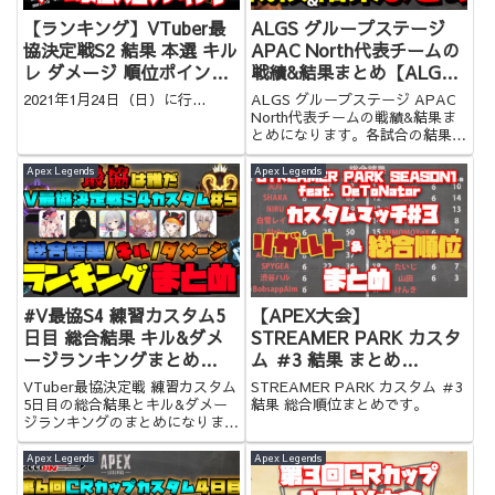
【ランキング】VTuber最
ALGS グループステージ
協決定戦S2 結果 本選 キル
APAC North代表チームの
レ ダメージ 順位ポイント
戦績&結果まとめ【ALGS
ランキング 全個人&チーム
Split 2 Playoffs Group
2021年1月24日（日）に行...
ALGS グループステージ APAC
分あり！【Apex
Stage】
North代表チームの戦績&結果ま
とめになります。各試合の結果が
Legends】
一目でわかるので是非！
Apex Legends
Apex Legends
#V最協S4 練習カスタム5
【APEX大会】
日目 総合結果 キル&ダメ
STREAMER PARK カスタ
ージランキングまとめ
ム ＃3 結果 まとめ
【VTuber最協決定戦】
【ApexLegends イベント
VTuber最協決定戦 練習カスタム
STREAMER PARK カスタム ＃3
スクリム】
5日目の総合結果とキル&ダメー
結果 総合順位まとめです。
ジランキングのまとめになりま
す。お時間のない方はぜひ！
Apex Legends
Apex Legends