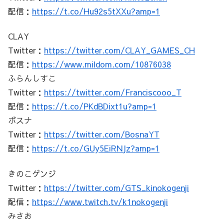
配信：
https://t.co/Hu92s5tXXu?amp=1
CLAY
Twitter：
https://twitter.com/CLAY_GAMES_CH
配信：
https://www.mildom.com/10876038
ふらんしすこ
Twitter：
https://twitter.com/Franciscooo_T
配信：
https://t.co/PKdBDixt1u?amp=1
ボスナ
Twitter：
https://twitter.com/BosnaYT
配信：
https://t.co/GUy5EiRNJz?amp=1
きのこゲンジ
Twitter：
https://twitter.com/GTS_kinokogenji
配信：
https://www.twitch.tv/k1nokogenji
みさお