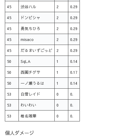
45
渋谷ハル
2
0.29
45
ドンピシャ
2
0.29
45
勇気ちひろ
2
0.29
45
misaco
2
0.29
45
だるまいずごっど
2
0.29
50
SqLA
1
0.14
50
西園チグサ
1
0.17
50
一ノ瀬うるは
1
0.14
53
白雪レイド
0
0.
53
わいわい
0
0.
53
椎名唯華
0
0.
個人ダメージ