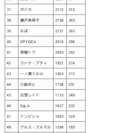
37
ボドカ
2172
310
38
瀬戸美夜子
2136
305
39
おぼ
2121
303
40
SPYGEA
2074
296
41
常闇トワ
2045
292
42
ラトナ・プティ
1921
274
43
一ノ瀬うるは
1903
272
44
小森めと
1756
251
45
白雪レイド
1733
248
46
SqLA
1627
232
47
ドンピシャ
1603
229
48
アルス・アルマル
1296
185