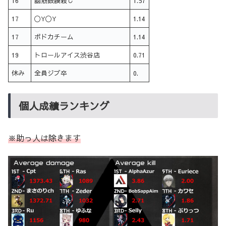
16
脳筋鼓膜殺し
1.57
17
〇Y〇Y
1.14
17
ボドカチーム
1.14
19
トロールアイス渋谷店
0.71
休み
全員ジブ卒
0.
個人成績ランキング
※助っ人は除きます