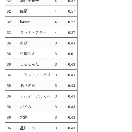
32
瀬戸美夜子
4
0.57
32
蛇足
4
0.57
32
k4sen
4
0.57
32
ラトナ・プティ
4
0.57
36
おぼ
3
0.43
36
伊織もえ
3
0.6
36
しろまんた
3
0.43
36
エクス・アルビオ
3
0.43
36
ありさか
3
0.43
36
アルス・アルマル
3
0.43
36
ボドカ
3
0.43
36
釈迦
3
0.43
36
星川サラ
3
0.43