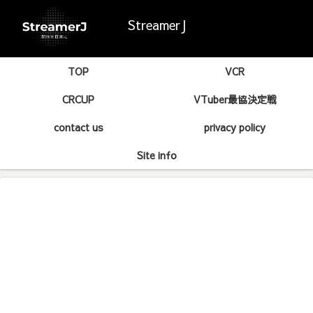
StreamerJ
TOP
VCR
CRCUP
VTuber最協決定戦
contact us
privacy policy
Site info