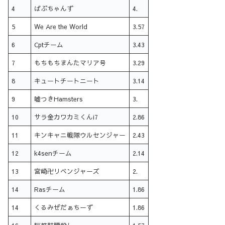
4
ばぶちゃんず
4.
5
We Are the World
3.57
6
Cptチーム
3.43
7
もちもちまんたマリア号
3.29
8
キュートチートニート
3.14
9
嘘つきHamsters
3.
10
サラ金カワカミくんi7
2.86
11
キンキャニ戦隊ウルセンジャー
2.43
12
k4senチーム
2.14
13
宮崎卍リベンジャーズ
2.
14
Rasチーム
1.86
14
くるみぜだぁちーず
1.86