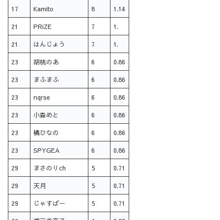
17
Kamito
8
1.14
21
PRiZE
7
1.
21
はんじょう
7
1.
23
胡桃のあ
6
0.86
23
まふまふ
6
0.86
23
nqrse
6
0.86
23
小森めと
6
0.86
23
橘ひなの
6
0.86
23
SPYGEA
6
0.86
29
まさのりch
5
0.71
29
天月
5
0.71
29
じゃすぱー
5
0.71