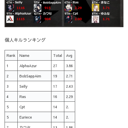
個人キルランキング
Rank
Name
Total
Avg
1
AlphaAzur
27
3.86
2
BobSappAim
19
2.71
3
Selly
17
2.43
4
Ras
16
2.29
5
Cpt
14
2.
5
Euriece
14
2.
7
カワセ
13
1.86