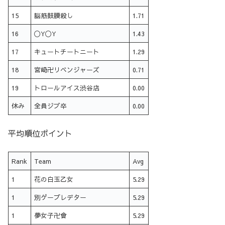
15
脳筋鼓膜殺し
1.71
16
〇Y〇Y
1.43
17
キュートチートニート
1.29
18
宮崎卍リベンジャーズ
0.71
19
トロールアイス渋谷店
0.00
休み
全員ジブ卒
0.00
平均順位ポイント
Rank
Team
Avg
1
花の白玉乙女
5.29
1
別ゲープレデター
5.29
1
夢女子卍會
5.29