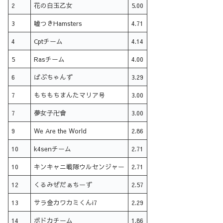
2
花の白玉乙女
5.00
3
嘘つきHamsters
4.71
4
Cptチーム
4.14
5
Rasチーム
4.00
6
ばぶちゃんず
3.29
7
もちもちまんたマリア号
3.00
7
夢女子卍會
3.00
9
We Are the World
2.86
10
k4senチーム
2.71
10
キンキャニ戦隊ウルセンジャー
2.71
12
くるみぜだぁちーず
2.57
13
サラ金カワカミくんi7
2.29
14
ボドカチーム
1.86