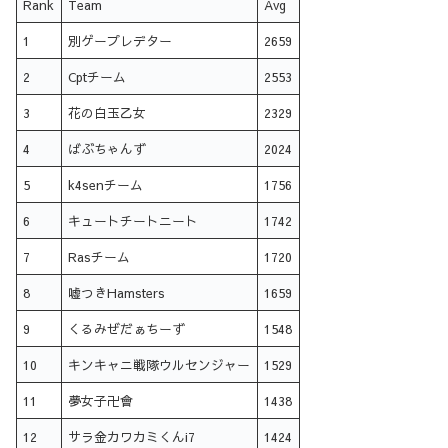
Rank
Team
Avg
1
別ゲープレデター
2659
2
Cptチーム
2553
3
花の白玉乙女
2329
4
ばぶちゃんず
2024
5
k4senチーム
1756
6
キュートチートニート
1742
7
Rasチーム
1720
8
嘘つきHamsters
1659
9
くるみぜだぁちーず
1548
10
キンキャニ戦隊ウルセンジャー
1529
11
夢女子卍會
1438
12
サラ金カワカミくんi7
1424