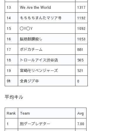
13
We Are the World
1317
14
もちもちまんたマリア号
1192
15
〇Y〇Y
1092
16
脳筋鼓膜殺し
1053
17
ボドカチーム
881
18
トロールアイス渋谷店
565
19
宮崎卍リベンジャーズ
521
休
全員ジブ卒
0
平均キル
Rank
Team
Avg
1
別ゲープレデター
7.00