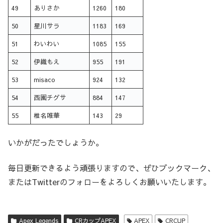
49
ありさか
1260
180
50
星川サラ
1183
169
51
わいわい
1085
155
52
伊織もえ
955
191
53
misaco
924
132
54
西園チグサ
884
147
55
椎名唯華
143
29
いかがだったでしょうか。
毎日更新できるよう頑張りますので、ぜひブックマーク、
またはTwitterのフォローをよろしくお願いいたします。
Apex Legends
CRカップAPEX
APEX
CRCUP