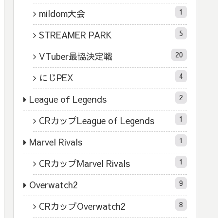
1
mildom大会
5
STREAMER PARK
20
VTuber最協決定戦
4
にじPEX
2
League of Legends
1
CRカップLeague of Legends
1
Marvel Rivals
1
CRカップMarvel Rivals
9
Overwatch2
8
CRカップOverwatch2