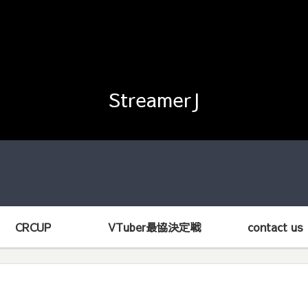
StreamerJ
CRCUP
VTuber最協決定戦
contact us