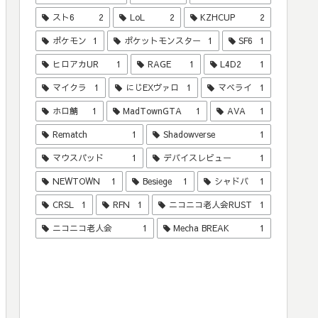
スト6
2
LoL
2
KZHCUP
2
ポケモン
1
ポケットモンスター
1
SF6
1
ヒロアカUR
1
RAGE
1
L4D2
1
マイクラ
1
にじEXヴァロ
1
マベライ
1
ホロ鯖
1
MadTownGTA
1
AVA
1
Rematch
1
Shadowverse
1
マウスパッド
1
デバイスレビュー
1
NEWTOWN
1
Besiege
1
シャドバ
1
CRSL
1
RFN
1
ニコニコ老人会RUST
1
ニコニコ老人会
1
Mecha BREAK
1