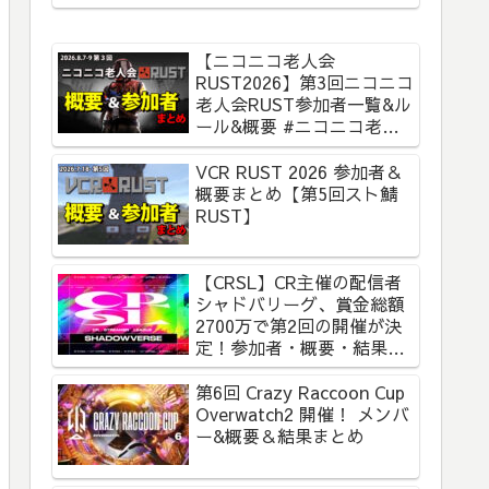
【ニコニコ老人会
RUST2026】第3回ニコニコ
老人会RUST参加者一覧&ル
ール&概要 #ニコニコ老人
会RUST
VCR RUST 2026 参加者＆
概要まとめ【第5回スト鯖
RUST】
【CRSL】CR主催の配信者
シャドバリーグ、賞金総額
2700万で第2回の開催が決
定！参加者・概要・結果ま
とめ【CR Streamer
League Shadowverse】
第6回 Crazy Raccoon Cup
Overwatch2 開催！ メンバ
ー&概要＆結果まとめ