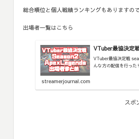
総合順位と個人戦績ランキングもありますの
出場者一覧はこちら
VTuber最協決定戦 
VTuber最協決定戦 se
んな方の配信を行った
streamerjournal.com
スポ