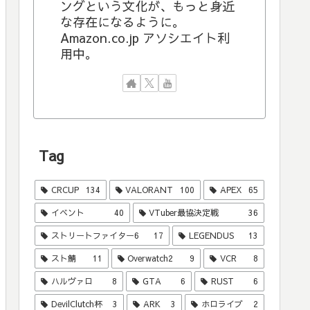
ングという文化が、もっと身近
な存在になるように。
Amazon.co.jp アソシエイト利
用中。
Tag
CRCUP
134
VALORANT
100
APEX
65
イベント
40
VTuber最協決定戦
36
ストリートファイター6
17
LEGENDUS
13
スト鯖
11
Overwatch2
9
VCR
8
ハルヴァロ
8
GTA
6
RUST
6
DevilClutch杯
3
ARK
3
ホロライブ
2