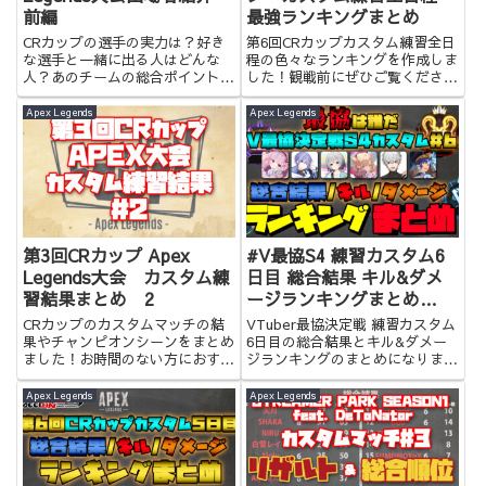
前編
最強ランキングまとめ
CRカップの選手の実力は？好き
第6回CRカップカスタム練習全日
な選手と一緒に出る人はどんな
程の色々なランキングを作成しま
人？あのチームの総合ポイント
した！観戦前にぜひご覧くださ
は？などの疑問にお答えします！
い！
Apex Legends
Apex Legends
第3回CRカップ Apex
#V最協S4 練習カスタム6
Legends大会 カスタム練
日目 総合結果 キル&ダメ
習結果まとめ 2
ージランキングまとめ
【VTuber最協決定戦】
CRカップのカスタムマッチの結
VTuber最協決定戦 練習カスタム
果やチャンピオンシーンをまとめ
6日目の総合結果とキル&ダメー
ました！お時間のない方におすす
ジランキングのまとめになりま
めです！
す。お時間のない方はぜひ！
Apex Legends
Apex Legends