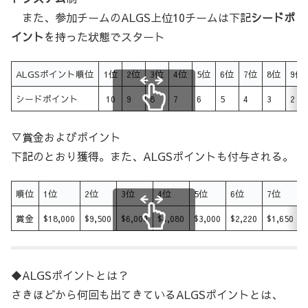
また、参加チームのALGS上位10チームは下記
シードポ
イント
を持った状態でスタート
ALGSポイント順位
1位
2位
3位
4位
5位
6位
7位
8位
9位
シードポイント
10
9
8
7
6
5
4
3
2
スクロールできます
▽賞金およびポイント
下記のとおり獲得。また、ALGSポイントも付与される。
順位
1位
2位
3位
4位
5位
6位
7位
賞金
$18,000
$9,500
$6,000
$4,080
$3,000
$2,220
$1,650
$
スクロールできます
◆ALGSポイントとは？
さきほどから何回も出てきているALGSポイントとは、