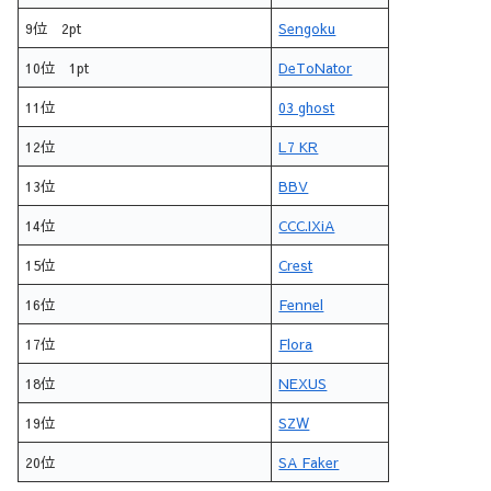
9位 2pt
Sengoku
10位 1pt
DeToNator
11位
03 ghost
12位
L7 KR
13位
BBV
14位
CCC.IXiA
15位
Crest
16位
Fennel
17位
Flora
18位
NEXUS
19位
SZW
20位
SA Faker