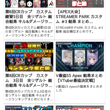
第6回CRカップ カスタム
【APEX大会】
練習5日目 全リザルト 総
STREAMER PARK カスタ
合結果 キル&ダメージラン
ム ＃3 結果 まとめ
キングまとめ
【ApexLegends イベント
第6回CRカッカスタム練習5日目
STREAMER PARK カスタム ＃3
スクリム】
の全リザルト 総合結果とキル&ダ
結果 総合順位まとめです。
メージランキングのまとめです！
お時間のない方はぜひ。
Apex Legends
Apex Legends
第8回CRカップ カスタ
V最協S5 Apex 結果まとめ
ム 3日目 全リザルト 総
【VTuber最協決定戦】
合結果 キル&ダメージラン
V最協S5 Apexの結果をまとめま
キングまとめ
した
第8回CRカップカスタム3日目の
全リザルト 総合結果 キル&ダメ
ージランキングまとめになりま
す。お時間のない方はぜひ。
Apex Legends
Apex Legends