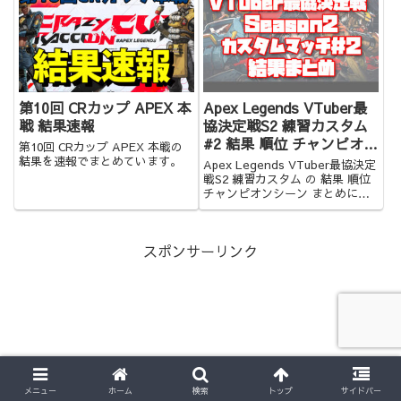
第10回 CRカップ APEX 本
Apex Legends VTuber最
戦 結果速報
協決定戦S2 練習カスタム
#2 結果 順位 チャンピオン
第10回 CRカップ APEX 本戦の
シーン まとめ
結果を速報でまとめています。
Apex Legends VTuber最協決定
戦S2 練習カスタム の 結果 順位
チャンピオンシーン まとめにな
ります！お時間のない方にオスス
メ！
スポンサーリンク
メニュー
ホーム
検索
トップ
サイドバー