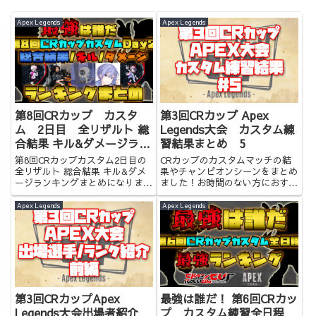
Apex Legends
Apex Legends
第8回CRカップ カスタ
第3回CRカップ Apex
ム 2日目 全リザルト 総
Legends大会 カスタム練
合結果 キル&ダメージラン
習結果まとめ 5
キングまとめ
第8回CRカップカスタム2日目の
CRカップのカスタムマッチの結
全リザルト 総合結果 キル&ダメ
果やチャンピオンシーンをまとめ
ージランキングまとめになりま
ました！お時間のない方におすす
す。お時間のない方はぜひ。
めです！
Apex Legends
Apex Legends
第3回CRカップApex
最強は誰だ！ 第6回CRカッ
Legends大会出場者紹介
プ カスタム練習全日程