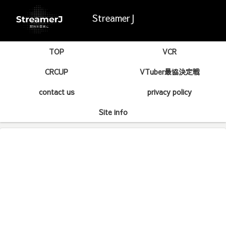
StreamerJ
TOP
VCR
CRCUP
VTuber最協決定戦
contact us
privacy policy
Site info