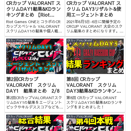
CRカップ VALORANT ス
CRカップ VALORANT ス
クリムDAY1結果&KDラン
クリム DAY3リザルト&使
キングまとめ 【Riot
用エージェントまとめ
Games ONE x Crazy
Riot Games ONEとコラボのCR
2021年6月5日-6日に開催予定の
Raccoon Cup Special】
カップスペシャル VALORANT
CRCUP VALORANT 大会のスク
スクリムDAY1の結果や個人戦績
リム結果のまとめになります。是
をランキング形式でまとめまし
非ご覧ください。
た！
CRカップVALORANT
CRカップVALORANT
第2回CRカップ
第8回 CRカップ
VALORANT スクリム
VALORANT スクリム
DAY1 結果まとめ 2/8
DAY3結果&KDランキング
まとめ
第2回CRカップVALORANTスク
第8回 CRカップ VALORANT
リムDAY1の結果をエージェント
スクリムDAY3の結果&KDランキ
ピックやキルデススコアなども含
ングをまとめました！
めてまとめてみました！
CRカップVALORANT
CRカップVALORANT