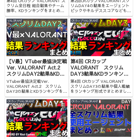
第4回 CRカップ VALORANT ス
第2回CRカップVALORANTスク
クリム全日程 総合結果やチーム
リムDAY4の結果をエージェント
勝率、KDランキングをまとめま
ピックやキルデススコアなども含
した！
めてまとめてみました！
VALORANT
CRカップVALORANT
【V最】VTuber最協決定戦
第4回 CRカップ
Ver. VALORANT Act.2
VALORANT スクリム
スクリムDAY2結果&KDラ
DAY3結果&KDランキング
ンキングまとめ
まとめ
VTuber最協決定戦Ver.
第4回 CRカップ VALORANT
VALORANT Act.2 スクリム
スクリムDAY3の結果や個人戦績
DAY2の結果とKDランキングをま
をランキング形式でまとめまし
とめました
た！
CRカップVALORANT
CRカップVALORANT