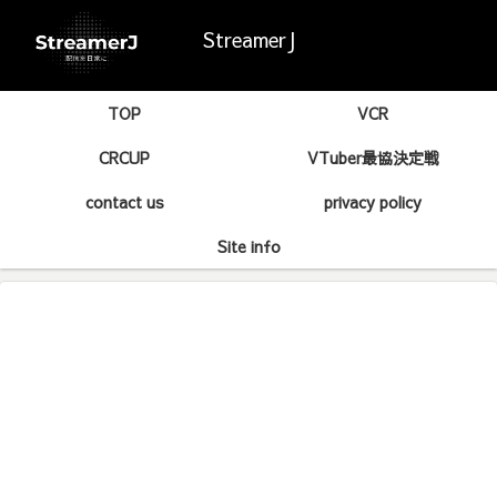
StreamerJ
TOP
VCR
CRCUP
VTuber最協決定戦
contact us
privacy policy
Site info