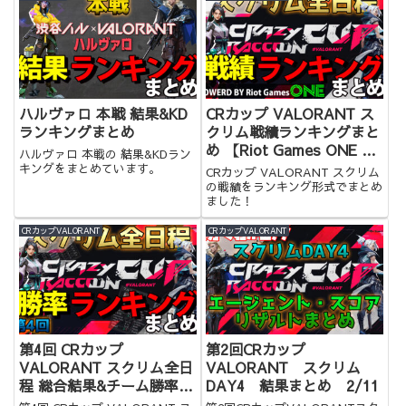
ハルヴァロ 本戦 結果&KD
CRカップ VALORANT ス
ランキングまとめ
クリム戦績ランキングまと
め 【Riot Games ONE x
ハルヴァロ 本戦の 結果&KDラン
Crazy Raccoon Cup
キングをまとめています。
CRカップ VALORANT スクリム
Special】
の戦績をランキング形式でまとめ
ました！
CRカップVALORANT
CRカップVALORANT
第4回 CRカップ
第2回CRカップ
VALORANT スクリム全日
VALORANT スクリム
程 総合結果&チーム勝率
DAY4 結果まとめ 2/11
&KDランキングまとめ