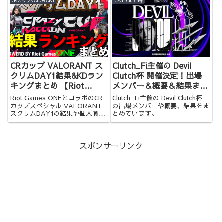
た！
CRカップVALORANT
Devil Clutch杯
CRカップ VALORANT ス
Clutch_Fi主催の Devil
クリムDAY1結果&KDラン
Clutch杯 開催決定！出場
キングまとめ 【Riot
メンバー＆概要＆結果まと
Games ONE x Crazy
め
Riot Games ONEとコラボのCR
Clutch_Fi主催の Devil Clutch杯
Raccoon Cup Special】
カップスペシャル VALORANT
の出場メンバーや概要、結果をま
スクリムDAY1の結果や個人戦績
とめています。
をランキング形式でまとめまし
た！
スポンサーリンク