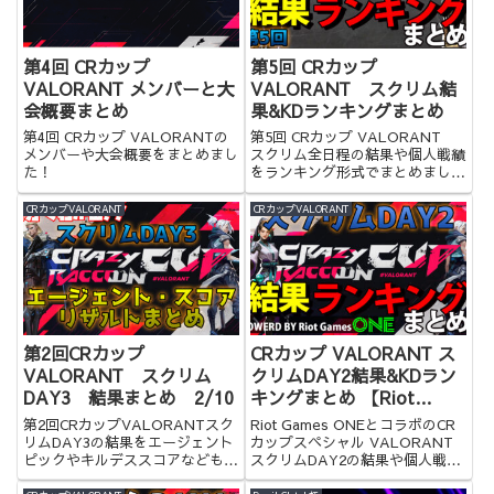
第4回 CRカップ
第5回 CRカップ
VALORANT メンバーと大
VALORANT スクリム結
会概要まとめ
果&KDランキングまとめ
第4回 CRカップ VALORANTの
第5回 CRカップ VALORANT
メンバーや大会概要をまとめまし
スクリム全日程の結果や個人戦績
た！
をランキング形式でまとめまし
た！
CRカップVALORANT
CRカップVALORANT
第2回CRカップ
CRカップ VALORANT ス
VALORANT スクリム
クリムDAY2結果&KDラン
DAY3 結果まとめ 2/10
キングまとめ 【Riot
Games ONE x Crazy
第2回CRカップVALORANTスク
Riot Games ONEとコラボのCR
Raccoon Cup Special】
リムDAY3の結果をエージェント
カップスペシャル VALORANT
ピックやキルデススコアなども含
スクリムDAY2の結果や個人戦績
めてまとめてみました！
をランキング形式でまとめまし