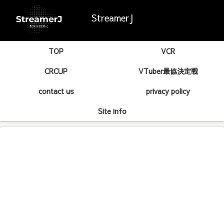
StreamerJ
TOP
VCR
CRCUP
VTuber最協決定戦
contact us
privacy policy
Site info