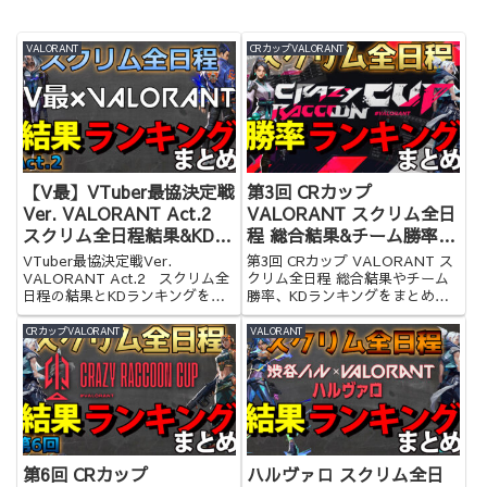
VALORANT
CRカップVALORANT
【V最】VTuber最協決定戦
第3回 CRカップ
Ver. VALORANT Act.2
VALORANT スクリム全日
スクリム全日程結果&KDラ
程 総合結果&チーム勝率
ンキングまとめ
&KDランキングまとめ
VTuber最協決定戦Ver.
第3回 CRカップ VALORANT ス
VALORANT Act.2 スクリム全
クリム全日程 総合結果やチーム
日程の結果とKDランキングをま
勝率、KDランキングをまとめま
とめました
した！
CRカップVALORANT
VALORANT
第6回 CRカップ
ハルヴァロ スクリム全日