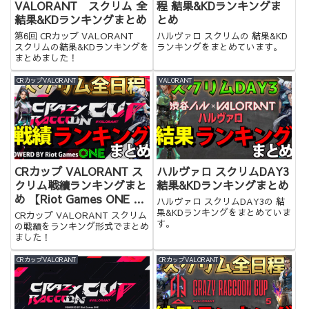
VALORANT スクリム 全
程 結果&KDランキングま
結果&KDランキングまとめ
とめ
第6回 CRカップ VALORANT
ハルヴァロ スクリムの 結果&KD
スクリムの結果&KDランキングを
ランキングをまとめています。
まとめました！
CRカップVALORANT
VALORANT
CRカップ VALORANT ス
ハルヴァロ スクリムDAY3
クリム戦績ランキングまと
結果&KDランキングまとめ
め 【Riot Games ONE x
ハルヴァロ スクリムDAY3の 結
Crazy Raccoon Cup
果&KDランキングをまとめていま
CRカップ VALORANT スクリム
す。
Special】
の戦績をランキング形式でまとめ
ました！
CRカップVALORANT
CRカップVALORANT