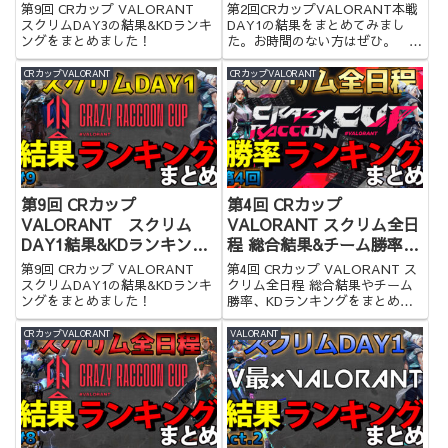
まとめ
第9回 CRカップ VALORANT
第2回CRカップVALORANT本戦
スクリムDAY3の結果&KDランキ
DAY1の結果をまとめてみまし
ングをまとめました！
た。お時間のない方はぜひ。
2/12
CRカップVALORANT
CRカップVALORANT
第9回 CRカップ
第4回 CRカップ
VALORANT スクリム
VALORANT スクリム全日
DAY1結果&KDランキング
程 総合結果&チーム勝率
まとめ
&KDランキングまとめ
第9回 CRカップ VALORANT
第4回 CRカップ VALORANT ス
スクリムDAY1の結果&KDランキ
クリム全日程 総合結果やチーム
ングをまとめました！
勝率、KDランキングをまとめま
した！
CRカップVALORANT
VALORANT