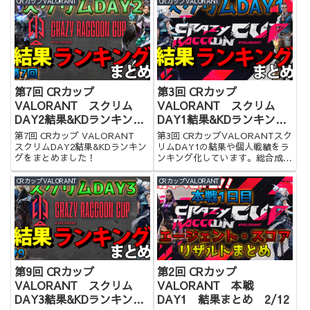
CRカップVALORANT
CRカップVALORANT
第7回 CRカップ
第3回 CRカップ
VALORANT スクリム
VALORANT スクリム
DAY2結果&KDランキング
DAY1結果&KDランキング
まとめ
まとめ
第7回 CRカップ VALORANT
第3回 CRカップVALORANTスク
スクリムDAY2結果&KDランキン
リムDAY1の結果や個人戦績をラ
グをまとめました！
ンキング化しています。総合成績
もわかるので是非ご覧ください。
CRカップVALORANT
CRカップVALORANT
第9回 CRカップ
第2回 CRカップ
VALORANT スクリム
VALORANT 本戦
DAY3結果&KDランキング
DAY1 結果まとめ 2/12