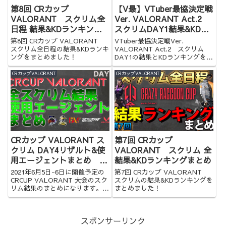
第8回 CRカップ
【V最】VTuber最協決定戦
VALORANT スクリム全
Ver. VALORANT Act.2
日程 結果&KDランキング
スクリムDAY1結果&KDラ
まとめ
ンキングまとめ
第8回 CRカップ VALORANT
VTuber最協決定戦Ver.
スクリム全日程の結果&KDランキ
VALORANT Act.2 スクリム
ングをまとめました！
DAY1の結果とKDランキングをま
とめました
CRカップVALORANT
CRカップVALORANT
CRカップ VALORANT ス
第7回 CRカップ
クリム DAY4リザルト&使
VALORANT スクリム 全
用エージェントまとめ 総
結果&KDランキングまとめ
合結果あり
2021年6月5日-6日に開催予定の
第7回 CRカップ VALORANT
CRCUP VALORANT 大会のスク
スクリムの結果&KDランキングを
リム結果のまとめになります。是
まとめました！
非ご覧ください。
スポンサーリンク