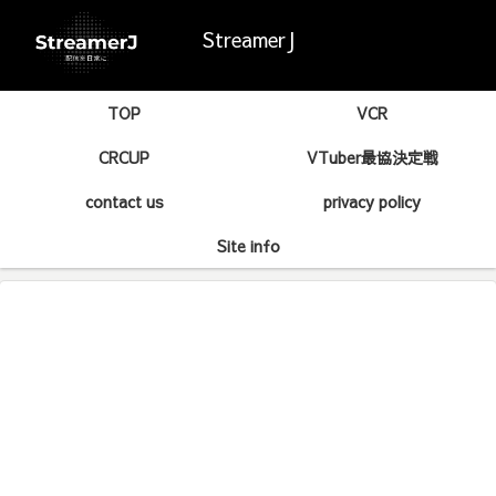
StreamerJ
TOP
VCR
CRCUP
VTuber最協決定戦
contact us
privacy policy
Site info