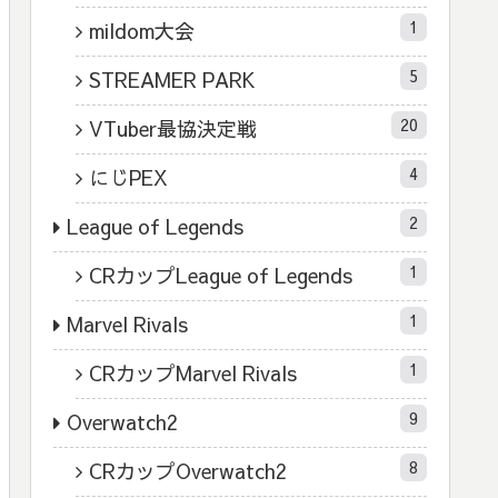
1
mildom大会
5
STREAMER PARK
20
VTuber最協決定戦
4
にじPEX
2
League of Legends
1
CRカップLeague of Legends
1
Marvel Rivals
1
CRカップMarvel Rivals
9
Overwatch2
8
CRカップOverwatch2