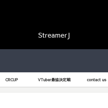
StreamerJ
CRCUP
VTuber最協決定戦
contact us