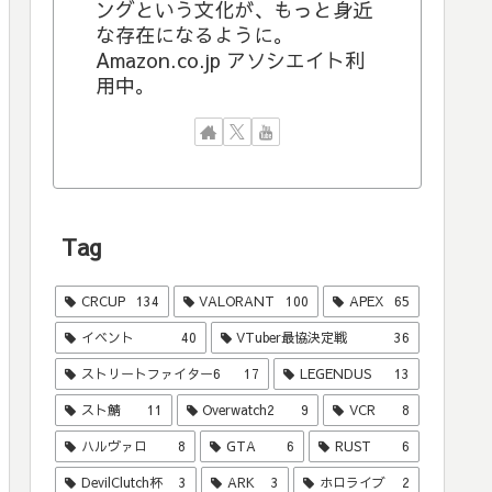
ングという文化が、もっと身近
な存在になるように。
Amazon.co.jp アソシエイト利
用中。
Tag
CRCUP
134
VALORANT
100
APEX
65
イベント
40
VTuber最協決定戦
36
ストリートファイター6
17
LEGENDUS
13
スト鯖
11
Overwatch2
9
VCR
8
ハルヴァロ
8
GTA
6
RUST
6
DevilClutch杯
3
ARK
3
ホロライブ
2