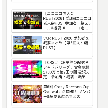
【ニコニコ老人会
RUST2026】第3回ニコニコ
老人会RUST参加者一覧&ル
ール&概要 #ニコニコ老人
会RUST
VCR RUST 2026 参加者＆
概要まとめ【第5回スト鯖
RUST】
【CRSL】CR主催の配信者
シャドバリーグ、賞金総額
2700万で第2回の開催が決
定！参加者・概要・結果ま
とめ【CR Streamer
League Shadowverse】
第6回 Crazy Raccoon Cup
Overwatch2 開催！ メンバ
ー&概要＆結果まとめ