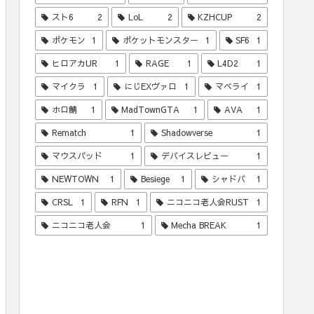
スト6
2
LoL
2
KZHCUP
2
ポケモン
1
ポケットモンスター
1
SF6
1
ヒロアカUR
1
RAGE
1
L4D2
1
マイクラ
1
にじEXヴァロ
1
マベライ
1
ホロ鯖
1
MadTownGTA
1
AVA
1
Rematch
1
Shadowverse
1
マウスパッド
1
デバイスレビュー
1
NEWTOWN
1
Besiege
1
シャドバ
1
CRSL
1
RFN
1
ニコニコ老人会RUST
1
ニコニコ老人会
1
Mecha BREAK
1