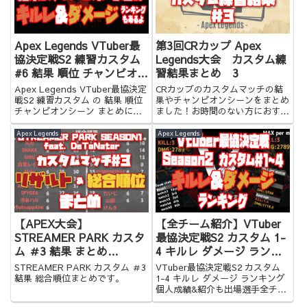
Apex Legends VTuber最
第3回CRカップ Apex
協決定戦S2 練習カスタム
Legends大会 カスタム練
#6 結果 順位 チャンピオン
習結果まとめ 3
シーン まとめ キルレ ダメ
Apex Legends VTuber最協決定
CRカップのカスタムマッチの結
ージランキング
戦S2 練習カスタム の 結果 順位
果やチャンピオンシーンをまとめ
チャンピオンシーン まとめにな
ました！お時間のない方におすす
ります！キルレ&ダメージランキ
めです！
ングもありますよ！お時間のない
Apex Legends
Apex Legends
方にオススメ！
【APEX大会】
【全チーム紹介】VTuber
STREAMER PARK カスタ
最協決定戦S2 カスタム 1-
ム ＃3 結果 まとめ
4 キルレ ダメージ ランキ
【ApexLegends イベント
ング 個人成績&紹介
STREAMER PARK カスタム ＃3
VTuber最協決定戦S2 カスタム
スクリム】
【Apex Legends】
結果 総合順位まとめです。
1-4 キルレ ダメージ ランキング
個人成績&紹介も出場選手全チー
ム分あります！