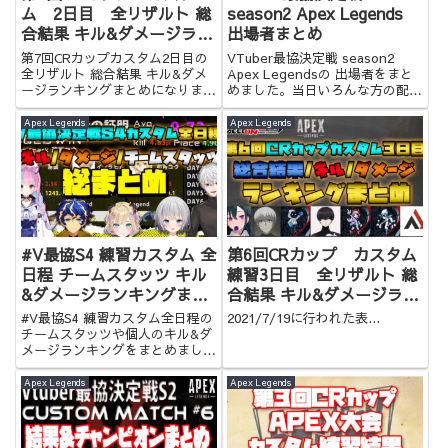
ム 2日目 全リザルト 総
season2 Apex Legends
合結果 キル&ダメージラン
出場者まとめ
キングまとめ
第7回CRカップカスタム2日目の
VTuber最協決定戦 season2
全リザルト 総合結果 キル&ダメ
Apex Legendsの 出場者をまと
ージランキングまとめになりま
めました。当日いろんな方の配信
す。お時間のない方はぜひ。
を行ったり来たりするのに便利で
す！
Apex Legends
Apex Legends
#V最協S4 練習カスタム 全
第6回CRカップ カスタム
日程 チームスタッツ キル
練習3日目 全リザルト 総
&ダメージランキングまと
合結果 キル&ダメージラン
め 【VTuber最協決定戦】
キングまとめ
#V最協S4 練習カスタム全日程の
2021/7/19に行われた表...
チームスタッツや個人のキル&ダ
メージランキングをまとめまし
た！お時間のない方はぜひ！
【VTuber最協決定戦】
Apex Legends
Apex Legends