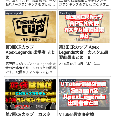
や、全リザルト、総合結果、キル
2日目の総合結果とキル&ダメー
&ダメージランキングをまとめま
ジランキングのまとめになりま
した。見れなかった方はぜひ！
す。お時間のない方はぜひ！
Apex Legends
Apex Legends
第3回CRカップ
第3回CRカップ Apex
ApexLegends 出場者 まと
Legends大会 カスタム練
め
習結果まとめ 6
第三回CRカップApexLegends大
2020年12月24日（木）に...
会の出場者やルールのまとめ記事
です。配信やチャンネルに行き来
しやすいような記事です。
CRカップAPEX
Apex Legends
第7回CRカップ カスタ
VTuber最協決定戦