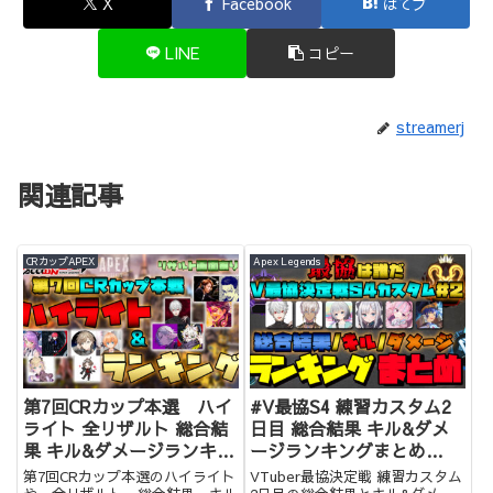
X
Facebook
はてブ
LINE
コピー
streamerj
関連記事
CRカップAPEX
Apex Legends
第7回CRカップ本選 ハイ
#V最協S4 練習カスタム2
ライト 全リザルト 総合結
日目 総合結果 キル&ダメ
果 キル&ダメージランキン
ージランキングまとめ
グまとめ
【VTuber最協決定戦】
第7回CRカップ本選のハイライト
VTuber最協決定戦 練習カスタム