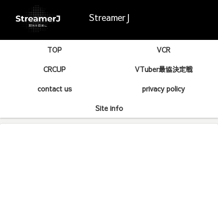
StreamerJ
TOP
VCR
CRCUP
VTuber最協決定戦
contact us
privacy policy
Site info