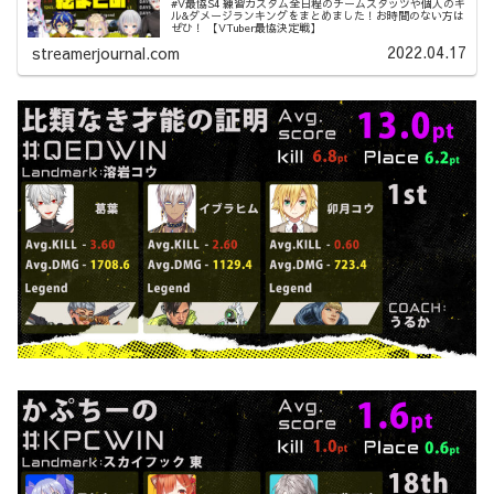
#V最協S4 練習カスタム全日程のチームスタッツや個人のキ
ル&ダメージランキングをまとめました！お時間のない方は
ぜひ！ 【VTuber最協決定戦】
2022.04.17
streamerjournal.com