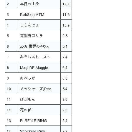
2
本日の主役
12.2
3
BobSappATM
11.8
4
しらんでぇ
10.2
5
電脳鬼ゴリラ
9.8
6
xX新世界の神Xx
8.4
7
みそしるトースト
7.4
8
Magi DE Maggie
6.4
9
おべっか
6.0
10
メッシャーズ;Rev
5.4
11
ばぶもん
2.6
11
花の都
2.6
13
ELREN RIRING
2.4
14
Shocking Pink
2.2