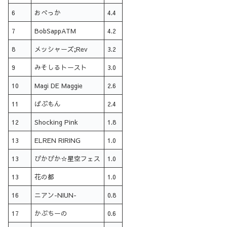
6
おべっか
4.4
7
BobSappATM
4.2
8
メッシャーズ;Rev
3.2
9
みそしるトースト
3.0
10
Magi DE Maggie
2.6
11
ばぶもん
2.4
12
Shocking Pink
1.8
13
ELREN RIRING
1.0
13
ぴかぴか☆星空フェス
1.0
13
花の都
1.0
16
ニアン-NIUN-
0.8
17
かぷちーの
0.6