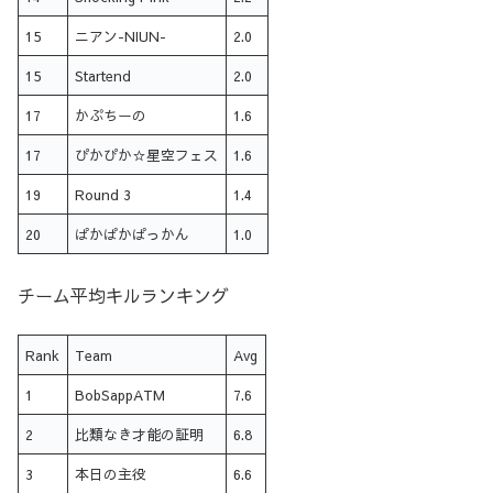
15
ニアン-NIUN-
2.0
15
Startend
2.0
17
かぷちーの
1.6
17
ぴかぴか☆星空フェス
1.6
19
Round 3
1.4
20
ぱかぱかぱっかん
1.0
チーム平均キルランキング
Rank
Team
Avg
1
BobSappATM
7.6
2
比類なき才能の証明
6.8
3
本日の主役
6.6