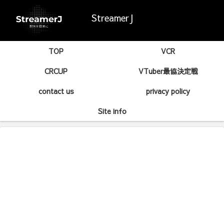
StreamerJ
TOP
VCR
CRCUP
VTuber最協決定戦
contact us
privacy policy
Site info