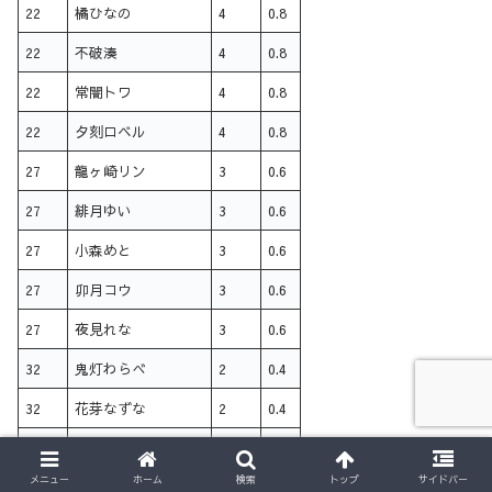
22
橘ひなの
4
0.8
22
不破湊
4
0.8
22
常闇トワ
4
0.8
22
夕刻ロベル
4
0.8
27
龍ヶ崎リン
3
0.6
27
緋月ゆい
3
0.6
27
小森めと
3
0.6
27
卯月コウ
3
0.6
27
夜見れな
3
0.6
32
鬼灯わらべ
2
0.4
32
花芽なずな
2
0.4
32
瀬戸美夜子
2
0.4
メニュー
ホーム
検索
トップ
サイドバー
32
ラトナ・プティ
2
0.4