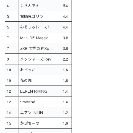
4
しらんでぇ
5.4
5
電脳鬼ゴリラ
4.4
5
みそしるトースト
4.4
7
Magi DE Maggie
3.8
7
xX新世界の神Xx
3.8
9
メッシャーズ;Rev
2.2
10
おべっか
1.6
10
花の都
1.6
12
ELREN RIRING
1.4
12
Startend
1.4
14
ニアン-NIUN-
1.2
15
かぷちーの
1.0