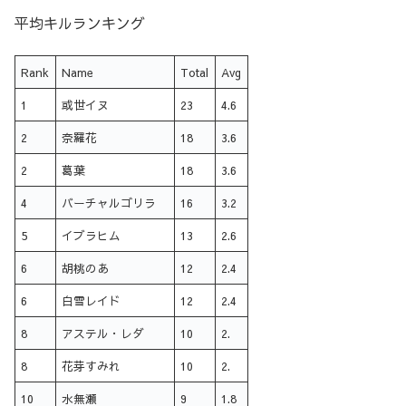
平均キルランキング
Rank
Name
Total
Avg
1
或世イヌ
23
4.6
2
奈羅花
18
3.6
2
葛葉
18
3.6
4
バーチャルゴリラ
16
3.2
5
イブラヒム
13
2.6
6
胡桃のあ
12
2.4
6
白雪レイド
12
2.4
8
アステル・レダ
10
2.
8
花芽すみれ
10
2.
10
水無瀬
9
1.8