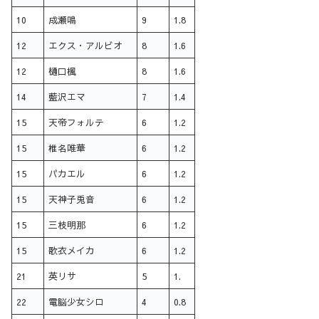
10
成瀬鳴
9
1.8
12
エクス・アルビオ
8
1.6
12
樋口楓
8
1.6
14
藍沢エマ
7
1.4
15
天帝フォルテ
6
1.2
15
椎名唯華
6
1.2
15
パカエル
6
1.2
15
天神子兎音
6
1.2
15
三枝明那
6
1.2
15
歌衣メイカ
6
1.2
21
英リサ
5
1.
22
電脳少女シロ
4
0.8