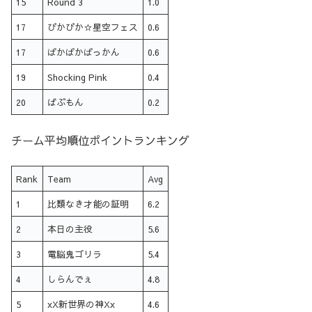
15
Round 3
1.0
17
ぴかぴか☆星空フェス
0.6
17
ぱかぱかぱっかん
0.6
19
Shocking Pink
0.4
20
ばぶもん
0.2
チーム平均順位ポイントランキング
Rank
Team
Avg
1
比類なき才能の証明
6.2
2
本日の主役
5.6
3
電脳鬼ゴリラ
5.4
4
しらんでぇ
4.8
5
xX新世界の神Xx
4.6