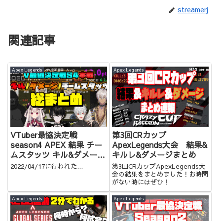
streamerj
関連記事
Apex Legends
Apex Legends
VTuber最協決定戦
第3回CRカップ
season4 APEX 結果 チー
ApexLegends大会 結果&
ムスタッツ キル&ダメージ
キルレ&ダメージまとめ
ランキングまとめ
2022/04/17に行われた...
第3回CRカップApexLegends大
会の結果をまとめました！お時間
がない時にはぜひ！
Apex Legends
Apex Legends