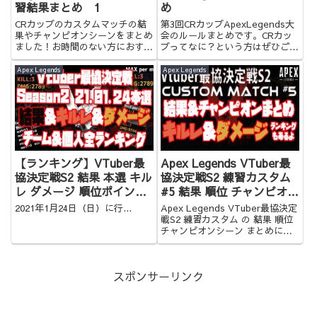
習結果まとめ 1
め
CRカップのカスタムマッチの結
第3回CRカップApexLegends大
果やチャンピオンシーンをまとめ
会のルールまとめです。CRカッ
ました！お時間のない方におすす
プってなに？という方はぜひご覧
めです！
ください！
Apex Legends
Apex Legends
【ランキング】VTuber最
Apex Legends VTuber最
協決定戦S2 結果 本選 キル
協決定戦S2 練習カスタム
レ ダメージ 順位ポイント
#5 結果 順位 チャンピオン
ランキング 全個人&チーム
シーン まとめ キルレ ダメ
2021年1月24日（日）に行...
Apex Legends VTuber最協決定
分あり！【Apex
ージランキング
戦S2 練習カスタム の 結果 順位
チャンピオンシーン まとめにな
Legends】
ります！キルレ&ダメージランキ
ングもありますよ！お時間のない
方にオススメ！
スポンサーリンク