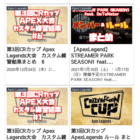
ご覧ください！背景がわかってか
一目でわかるので是非！
ら見ると何倍も面白い観戦になり
Apex Legends
Apex Legends
ます！
第3回CRカップ Apex
【ApexLegend】
Legends大会 カスタム練
STREAMER PARK
習結果まとめ 6
SEASON1 feat.
DeToNatorメンバー チー
2020年12月24日（木）に...
2021年1月16日（土）・1月17日
ム ルールまとめ【APEX
（日）開催予定のSTREAMER
PARK SEASON1 feat.
イベント】
DeToNator についてまとめまし
た
Apex Legends
Apex Legends
第3回CRカップ Apex
第3回CRカップ
Legends大会 カスタム練
ApexLegends ルール まと