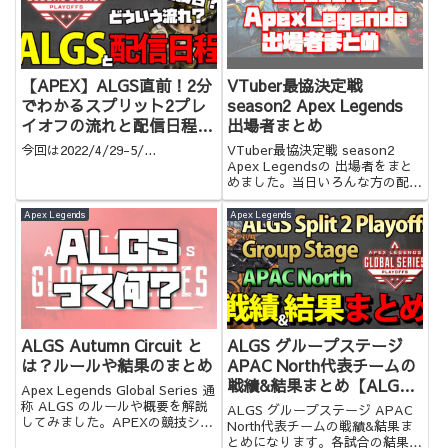
【APEX】ALGS直前！2分
VTuber最協決定戦
でわかるスプリット2プレ
season2 Apex Legends
イオフの流れと配信日程&
出場者まとめ
グループ紹介【Apex
今回は2022/4/29-5/...
VTuber最協決定戦 season2
Legends Global Series
Apex Legendsの 出場者をまと
めました。当日いろんな方の配信
Split 2 Playoffs】
を行ったり来たりするのに便利で
す！
Apex Legends
Apex Legends
ALGS Autumn Circuit と
ALGS グループステージ
は？ルールや結果のまとめ
APAC North代表チームの
戦績&結果まとめ【ALGS
Apex Legends Global Series 通
Split 2 Playoffs Group
称 ALGS のルールや概要を解説
ALGS グループステージ APAC
してみました。APEXの競技シー
Stage】
North代表チームの戦績&結果ま
ンに少しでも興味を持ったらぜひ
とめになります。各試合の結果が