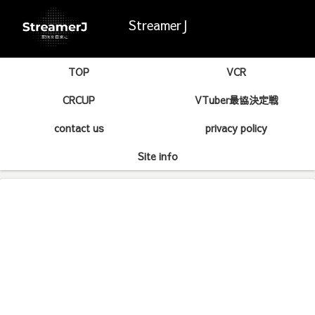
StreamerJ
TOP
VCR
CRCUP
VTuber最協決定戦
contact us
privacy policy
Site info