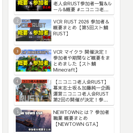
老人会RUST参加者一覧&ル
ール&概要 #ニコニコ老人
会RUST
VCR RUST 2026 参加者＆
概要まとめ【第5回スト鯖
RUST】
VCR マイクラ 開催決定！
参加者や期間など概要をま
とめました【スト鯖
Minecraft】
【ニコニコ老人会RUST】
幕末志士坂＆加藤純一企画
運営ニコニコ老人会RUST
第2回の開催が決定！参加
者と概要まとめ
NEWTOWNとは？ 参加者
職業 概要まとめ
【NEWTOWN GTA】