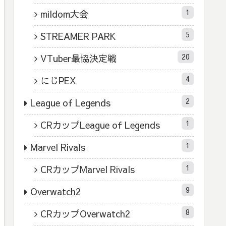
1
mildom大会
5
STREAMER PARK
20
VTuber最協決定戦
4
にじPEX
2
League of Legends
1
CRカップLeague of Legends
1
Marvel Rivals
1
CRカップMarvel Rivals
9
Overwatch2
8
CRカップOverwatch2