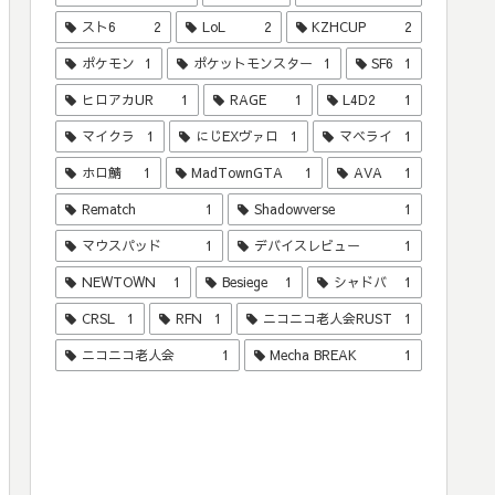
スト6
2
LoL
2
KZHCUP
2
ポケモン
1
ポケットモンスター
1
SF6
1
ヒロアカUR
1
RAGE
1
L4D2
1
マイクラ
1
にじEXヴァロ
1
マベライ
1
ホロ鯖
1
MadTownGTA
1
AVA
1
Rematch
1
Shadowverse
1
マウスパッド
1
デバイスレビュー
1
NEWTOWN
1
Besiege
1
シャドバ
1
CRSL
1
RFN
1
ニコニコ老人会RUST
1
ニコニコ老人会
1
Mecha BREAK
1