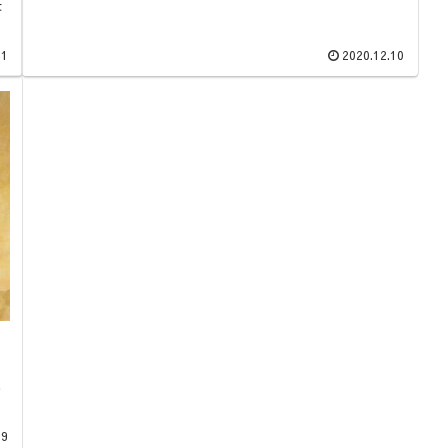
答
11
2020.12.10
な
09