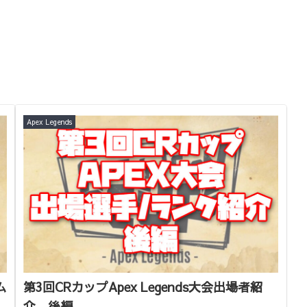
Apex Legends
ム
第3回CRカップApex Legends大会出場者紹
介 後編