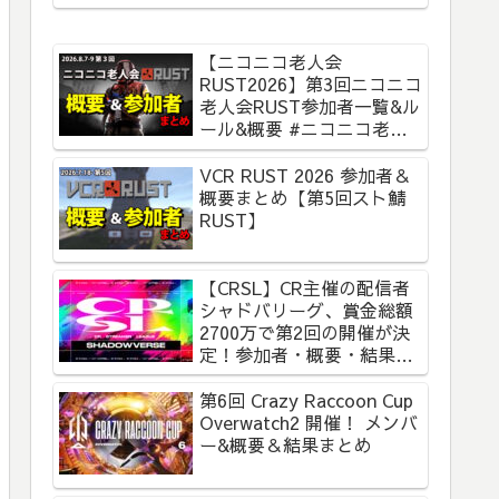
【ニコニコ老人会
RUST2026】第3回ニコニコ
老人会RUST参加者一覧&ル
ール&概要 #ニコニコ老人
会RUST
VCR RUST 2026 参加者＆
概要まとめ【第5回スト鯖
RUST】
【CRSL】CR主催の配信者
シャドバリーグ、賞金総額
2700万で第2回の開催が決
定！参加者・概要・結果ま
とめ【CR Streamer
League Shadowverse】
第6回 Crazy Raccoon Cup
Overwatch2 開催！ メンバ
ー&概要＆結果まとめ