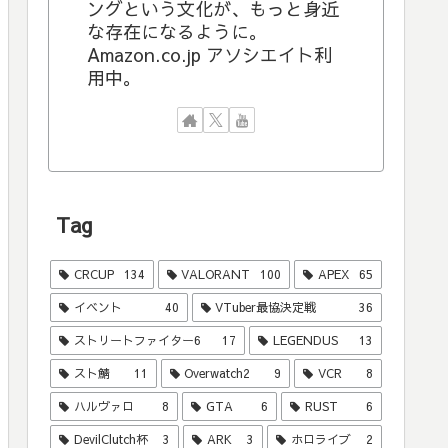
ングという文化が、もっと身近
な存在になるように。
Amazon.co.jp アソシエイト利
用中。
Tag
CRCUP
134
VALORANT
100
APEX
65
イベント
40
VTuber最協決定戦
36
ストリートファイター6
17
LEGENDUS
13
スト鯖
11
Overwatch2
9
VCR
8
ハルヴァロ
8
GTA
6
RUST
6
DevilClutch杯
3
ARK
3
ホロライブ
2