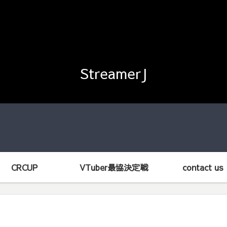
StreamerJ
CRCUP
VTuber最協決定戦
contact us