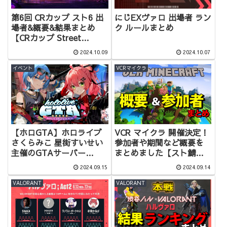
第6回 CRカップ スト6 出
にじEXヴァロ 出場者 ラン
場者&概要&結果まとめ
ク ルールまとめ
【CRカップ Street
Fighter 6】
2024.10.09
2024.10.07
イベント
VCRマイクラ
【ホロGTA】ホロライブ
VCR マイクラ 開催決定！
さくらみこ 星街すいせい
参加者や期間など概要を
主催のGTAサーバー
まとめました【スト鯖
hololiveGTA の開催が決
Minecraft】
2024.09.15
2024.09.14
定！概要＆参加者まとめ
【holoGTA】
VALORANT
VALORANT