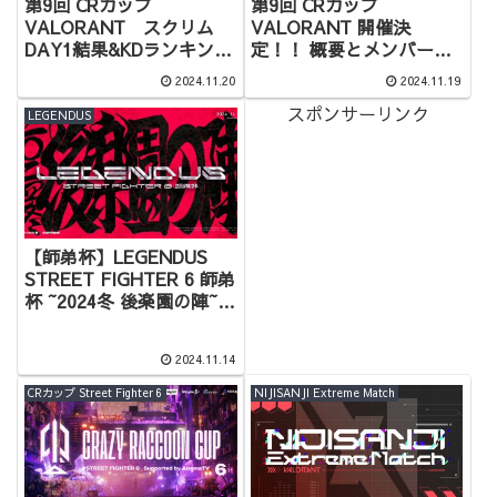
第9回 CRカップ
第9回 CRカップ
VALORANT スクリム
VALORANT 開催決
DAY1結果&KDランキング
定！！ 概要とメンバーま
まとめ
とめ 【Crazy Raccoon
2024.11.20
2024.11.19
Cup Valorant #9
スポンサーリンク
powered by Riot Games
LEGENDUS
ONE開催】
【師弟杯】LEGENDUS
STREET FIGHTER 6 師弟
杯 ~2024冬 後楽園の陣~
参加者＆概要＆結果まと
め【スト6】
2024.11.14
CRカップ Street Fighter 6
NIJISANJI Extreme Match