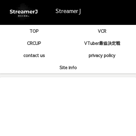
StreamerJ
TOP
VCR
CRCUP
VTuber最協決定戦
contact us
privacy policy
Site info