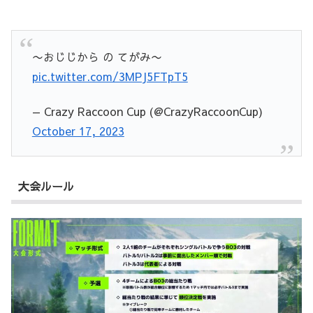
〜おじじから の てがみ〜
pic.twitter.com/3MPJ5FTpT5
— Crazy Raccoon Cup (@CrazyRaccoonCup)
October 17, 2023
大会ルール