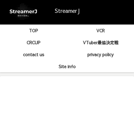
StreamerJ
TOP
VCR
CRCUP
VTuber最協決定戦
contact us
privacy policy
Site info