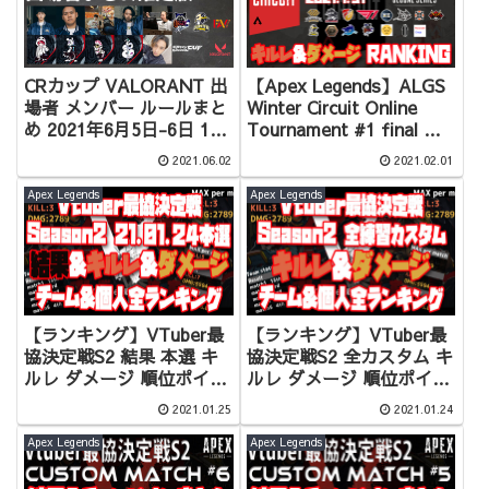
CRカップ VALORANT 出
【Apex Legends】ALGS
場者 メンバー ルールまと
Winter Circuit Online
め 2021年6月5日-6日 16
Tournament #1 final 結
時から開催予定！！
果 キルレ ダメージ ランキ
2021.06.02
2021.02.01
ング 戦績もあり! 【APAC
North 】
Apex Legends
Apex Legends
【ランキング】VTuber最
【ランキング】VTuber最
協決定戦S2 結果 本選 キ
協決定戦S2 全カスタム キ
ルレ ダメージ 順位ポイン
ルレ ダメージ 順位ポイン
ト ランキング 全個人&チ
ト ランキング 全個人&チ
2021.01.25
2021.01.24
ーム分あり！【Apex
ーム分あり！【Apex
Legends】
Legends】
Apex Legends
Apex Legends