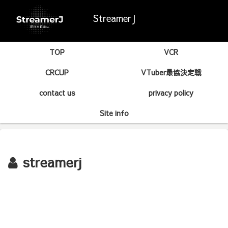
StreamerJ
TOP
VCR
CRCUP
VTuber最協決定戦
contact us
privacy policy
Site info
streamerj