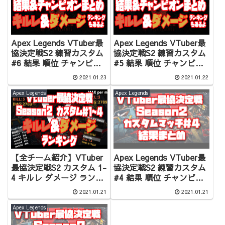
Apex Legends VTuber最
Apex Legends VTuber最
協決定戦S2 練習カスタム
協決定戦S2 練習カスタム
#6 結果 順位 チャンピオ
#5 結果 順位 チャンピオ
ンシーン まとめ キルレ ダ
ンシーン まとめ キルレ ダ
2021.01.23
2021.01.22
メージランキング
メージランキング
Apex Legends
Apex Legends
【全チーム紹介】VTuber
Apex Legends VTuber最
最協決定戦S2 カスタム 1-
協決定戦S2 練習カスタム
4 キルレ ダメージ ランキ
#4 結果 順位 チャンピオ
ング 個人成績&紹介
ンシーン まとめ
2021.01.21
2021.01.21
【Apex Legends】
Apex Legends