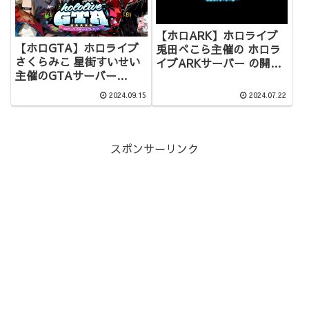
【ホロARK】ホロライブ
【ホロGTA】ホロライブ
兎田ぺこら主催の ホロラ
さくらみこ 星街すいせい
イブARKサーバー の開催
主催のGTAサーバー
が決定！概要＆参加者ま
hololiveGTA の開催が決
とめ
2024.09.15
2024.07.22
定！概要＆参加者まとめ
【holoGTA】
スポンサーリンク