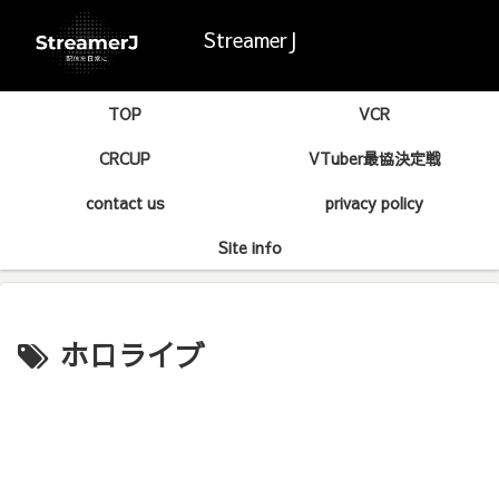
StreamerJ
TOP
VCR
CRCUP
VTuber最協決定戦
contact us
privacy policy
Site info
ホロライブ